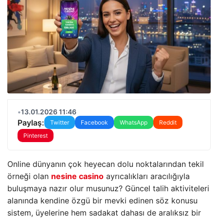
•
13.01.2026 11:46
Paylaş:
Twitter
Facebook
WhatsApp
Reddit
Pinterest
Online dünyanın çok heyecan dolu noktalarından tekil
örneği olan
nesine casino
ayrıcalıkları aracılığıyla
buluşmaya nazır olur musunuz? Güncel talih aktiviteleri
alanında kendine özgü bir mevki edinen söz konusu
sistem, üyelerine hem sadakat dahası de aralıksız bir