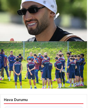
b sitesi değişik
kan Çalhanoğlu’nun Yeni İmajıyla Şaşırtan
ğişimi
.07.2026 09:59