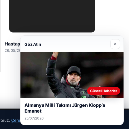
×
Göz Atın
Güncel Haberler
Almanya Milli Takımı Jürgen Klopp’a
Enes Kaplan Avukatlık Bürosu
Emanet
28/04/2026
25/07/2026
ıyoruz.
Çerez Politikamız
Reddet
Kabul Et