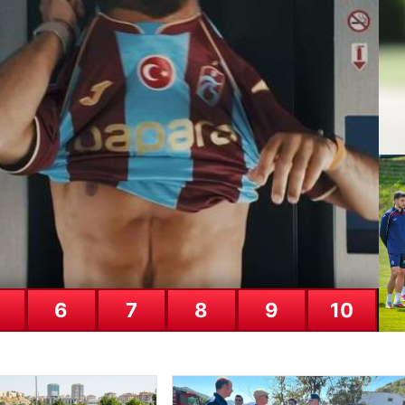
i İletişimin Sertifikalı Adresi Ve
lantı sağlaması kritik bir önem barındırmaktadır. Günümüzde birçok we
Ha
De
27