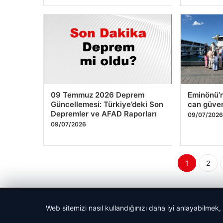
Oyuncuların Garantili Adresi
Dijital D
Gamezade
– ChipTur
09/07/2026
09/07/202
09 Temmuz 2026 Deprem
Eminönü’n
Web sitemizi nasıl kullandığınızı daha iyi anlayabilmek,
Güncellemesi: Türkiye’deki Son
can güven
Depremler ve AFAD Raporları