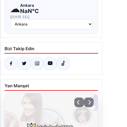
abzonspor ve Eintracht Frankfurt Karşılaşmasının
tayları
Hava Durumu
.07.2026 10:59
☁
Ankara
NaN°C
ŞEHIR SEÇ
Bizi Takip Edin