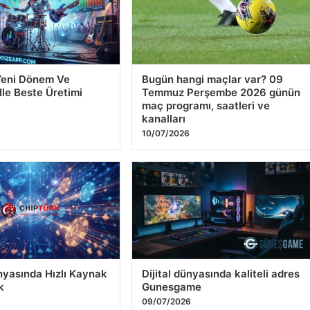
Slovenya’da
Eşinin Yemeklerini
irdiği Hazırlık
Beğenmeyen Kocaya Ağırlıklı
NK Gorica’yı Farklı
Kusur Verildi
12/07/2026
Yeni Dönem Ve
Bugün hangi maçlar var? 09
Ile Beste Üretimi
Temmuz Perşembe 2026 günün
maç programı, saatleri ve
kanalları
10/07/2026