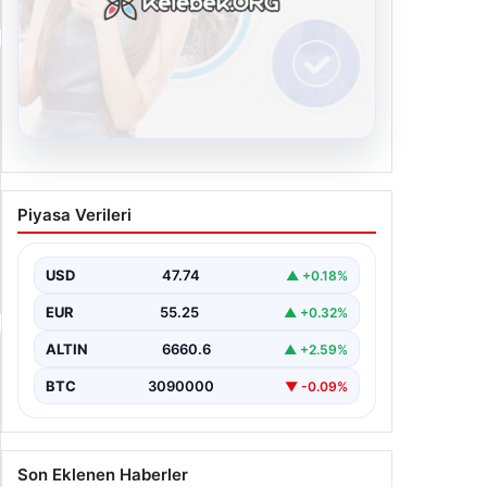
Yan Manşet
08.08.2026
Kelebek.Org İle Çevrim içi
Piyasa Verileri
İletişimin Sertifikalı Adresi Ve