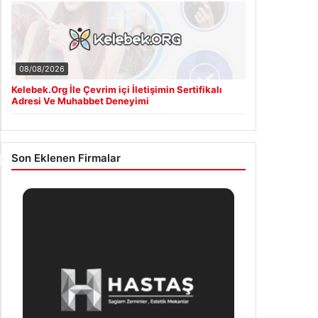
Güncel
08/08/2026
BBP Genel Başkanı Destici’den ‘Çerçeve Yasa’
Tartışmalarına Sert Tepki
08/08/2026
Kelebek.Org İle Çevrim içi İletişimin Sertifikalı
Adresi Ve Muhabbet Deneyimi
Son Eklenen Firmalar