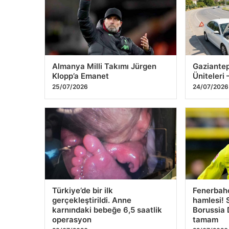
1
2
3
4
5
Almanya Milli Takımı Jürgen
Gaziantep
Klopp’a Emanet
Üniteleri
25/07/2026
24/07/2026