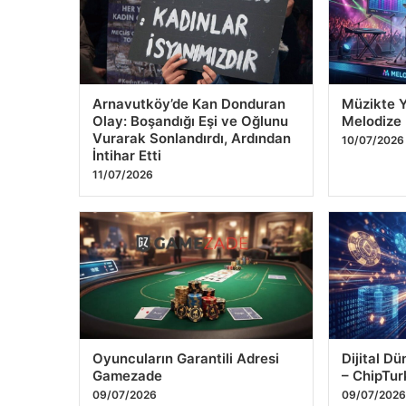
Schengen’de ‘güvenilir kişiler’
Göztepe, 
düzenlemesi masada: Kimler
Gerçekleşt
uzun dönem vize alabilecek?
Maçında H
Yendi
14/07/2026
13/07/2026
Arnavutköy’de Kan Donduran
Müzikte 
Olay: Boşandığı Eşi ve Oğlunu
Melodize 
Vurarak Sonlandırdı, Ardından
10/07/2026
İntihar Etti
11/07/2026