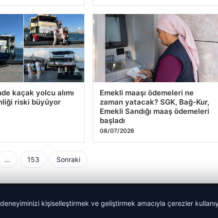
ünyasında Hızlı Kaynak
Dijital dünyasında kaliteli adres
k
Gunesgame
6
09/07/2026
de kaçak yolcu alımı
Emekli maaşı ödemeleri ne
 deneyiminizi kişiselleştirmek ve geliştirmek amacıyla çerezler kullan
liği riski büyüyor
zaman yatacak? SGK, Bağ-Kur,
Emekli Sandığı maaş ödemeleri