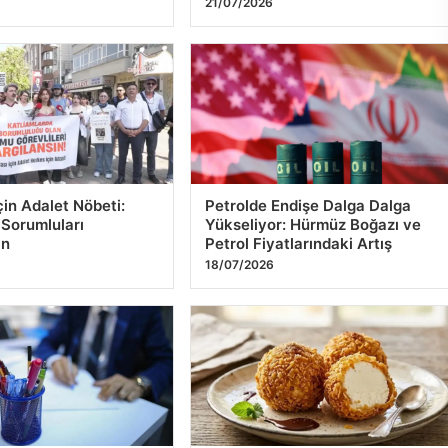
e’den dev transfer
CANLI | Floriana – Drita maç
Serhou Guirassy için
anlatımı! Maç ne zaman? Saat
Dortmund ile anlaşma
kaçta ve hangi kanalda? – 21
Temmuz 2026
21/07/2026
çin Adalet Nöbeti:
Petrolde Endişe Dalga Dalga
 Sorumluları
Yükseliyor: Hürmüz Boğazı ve