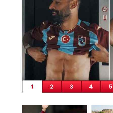
Doğum
Yardımı
Ödemeleri
Başladı:
Bakan
Göktaş
Açıkladı
SICAK HABER
GÜNCEL HABERLER
0 YORUM
08.08.2026
Kelebek.Org İle Çevrim iç
Muhabbet Deneyimi
Sanal ortamında insanların kaliteli bir biçimde bağ
seçenekler…