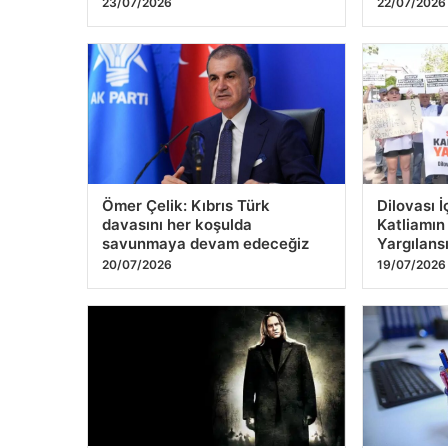
Türkiye’de bir ilk
Fenerbahç
gerçekleştirildi. Anne
hamlesi! 
karnındaki bebeğe 6,5 saatlik
Borussia 
operasyon
tamam
23/07/2026
22/07/2026
Ömer Çelik: Kıbrıs Türk
Dilovası İ
davasını her koşulda
Katliamın