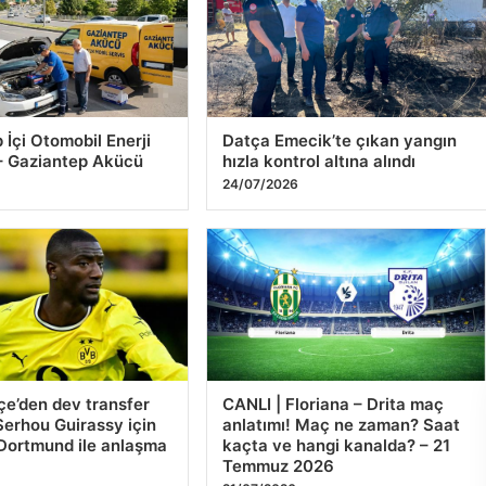
6
7
8
9
10
Tr
De
26
 İçi Otomobil Enerji
Datça Emecik’te çıkan yangın
 – Gaziantep Akücü
hızla kontrol altına alındı
24/07/2026