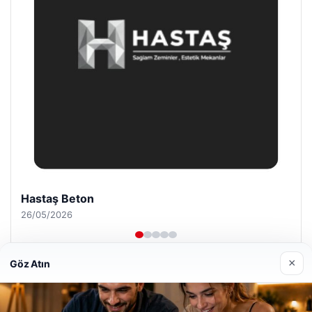
Enes Kaplan Avukatlık Bürosu
28/04/2026
×
Göz Atın