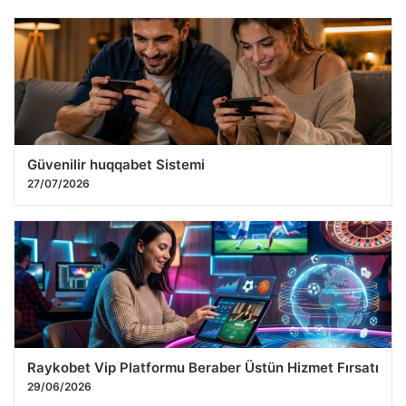
Sanal Heyecanın İle Bol Sağlamlığın Sahici Sitesi
16.02.2026 14:53
Güvenilir huqqabet Sistemi
27/07/2026
Raykobet Vip Platformu Beraber Üstün Hizmet Fırsatı
29/06/2026