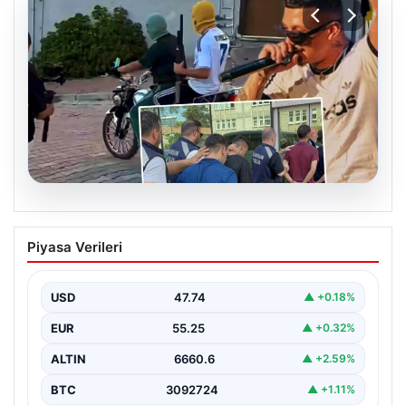
06.08.2026
Rapçi Keskin’in Klip Çekimindeki Silah
Piyasa Verileri
Kullanımı Nedeniyle Gözaltı
Samsun’da sosyal medya platformlarında ‘Keskin’ sahne
adıyla bilinen rap müzik sanatçısı Yüşa Keskin, klip…
USD
47.74
▲ +0.18%
EUR
55.25
▲ +0.32%
ALTIN
6660.6
▲ +2.59%
BTC
3092724
▲ +1.11%