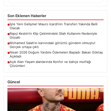
Son Eklenen Haberler
İşte Yeni Gelişme! Mauro Icardi’nin Transferi Yakında Belli
■
Olacak
Rapçi Keskin’in Klip Çekimindeki Silah Kullanımı Nedeniyle
■
Gözaltı
Mohamed Salah’ın karnındaki görüntü gündem olmuştu!
■
Gerçek ortaya çıktı
Nisan 2026 Doğum Yardımı Ödemeleri Başladı: Bakan Göktaş
■
Açıkladı
Açık Alan Yaşam alanlarında Konfor ve bahçe mutfağı
■
Çözümleri
Güncel