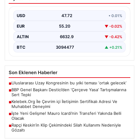
‘Çerçeve Yasa’ Tartışmalarına Sert
Tepki
USD
47.72
• 0.01%
Büyük Birlik Partisi (BBP) Genel Başkanı Mustafa
Destici, partisinin genel merkezinde düzenlediği basın
EUR
55.20
▼ -0.02%
toplantısında…
ALTIN
6632.9
▼ -0.42%
BTC
3094477
▲ +0.21%
Son Eklenen Haberler
Uluslararası Uzay Kongresinin bu yılki teması ‘ortak gelecek’
■
BBP Genel Başkanı Destici’den ‘Çerçeve Yasa’ Tartışmalarına
■
Sert Tepki
Kelebek.Org İle Çevrim içi İletişimin Sertifikalı Adresi Ve
■
Muhabbet Deneyimi
İşte Yeni Gelişme! Mauro Icardi’nin Transferi Yakında Belli
■
Olacak
Rapçi Keskin’in Klip Çekimindeki Silah Kullanımı Nedeniyle
■
Gözaltı