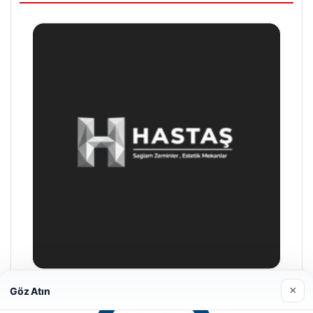
×
Göz Atın
Enes Kaplan Avukatlık Bürosu