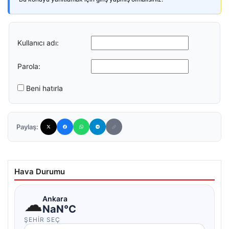
Kullanıcı adı:
Parola:
Beni hatırla
Paylaş:
Hava Durumu
☁
Ankara
NaN°C
ŞEHIR SEÇ