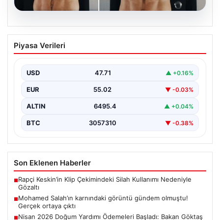
05.08.2026
Mohamed Salah’ın karnındaki görüntü
Piyasa Verileri
gündem olmuştu! Gerçek ortaya çıktı
USD
47.71
▲ +0.16%
EUR
55.02
▼ -0.03%
ALTIN
6495.4
▲ +0.04%
BTC
3057310
▼ -0.38%
Son Eklenen Haberler
Rapçi Keskin’in Klip Çekimindeki Silah Kullanımı Nedeniyle
■
Gözaltı
Mohamed Salah’ın karnındaki görüntü gündem olmuştu!
■
Gerçek ortaya çıktı
Nisan 2026 Doğum Yardımı Ödemeleri Başladı: Bakan Göktaş
■