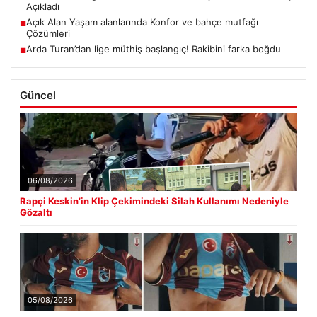
Açıkladı
Açık Alan Yaşam alanlarında Konfor ve bahçe mutfağı
■
Çözümleri
Arda Turan’dan lige müthiş başlangıç! Rakibini farka boğdu
■
Güncel
06/08/2026
Rapçi Keskin’in Klip Çekimindeki Silah Kullanımı Nedeniyle
Gözaltı
05/08/2026