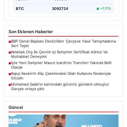
BTC
3092724
▲ +1.11%
Son Eklenen Haberler
BBP Genel Başkanı Destici’den ‘Çerçeve Yasa’ Tartışmalarına
■
Sert Tepki
Kelebek.Org İle Çevrim içi İletişimin Sertifikalı Adresi Ve
■
Muhabbet Deneyimi
İşte Yeni Gelişme! Mauro Icardi’nin Transferi Yakında Belli
■
Olacak
Rapçi Keskin’in Klip Çekimindeki Silah Kullanımı Nedeniyle
■
Gözaltı
Mohamed Salah’ın karnındaki görüntü gündem olmuştu!
■
Gerçek ortaya çıktı
Güncel