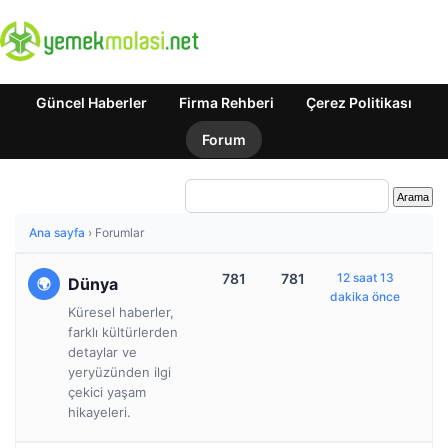
Güncel Haberler
Firma Rehberi
Çerez Politikası
Forum
Ana sayfa
›
Forumlar
781
781
12 saat 13
Dünya
dakika önce
Küresel haberler,
farklı kültürlerden
detaylar ve
yeryüzünden ilgi
çekici yaşam
hikayeleri.