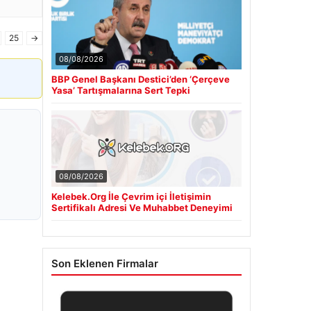
25
→
08/08/2026
BBP Genel Başkanı Destici’den ‘Çerçeve
Yasa’ Tartışmalarına Sert Tepki
08/08/2026
Kelebek.Org İle Çevrim içi İletişimin
Sertifikalı Adresi Ve Muhabbet Deneyimi
Son Eklenen Firmalar