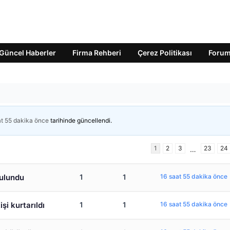
Güncel Haberler
Firma Rehberi
Çerez Politikası
Foru
at 55 dakika önce
tarihinde güncellendi.
1
2
3
23
24
…
bulundu
1
1
16 saat 55 dakika önce
şi kurtarıldı
1
1
16 saat 55 dakika önce