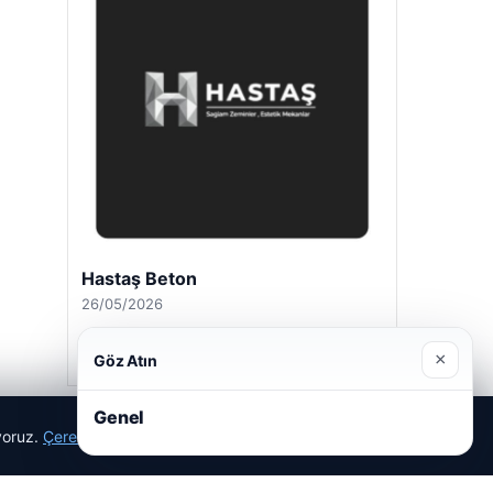
Hastaş Beton
26/05/2026
×
Göz Atın
Genel
ıyoruz.
Çerez Politikamız
Reddet
Kabul Et