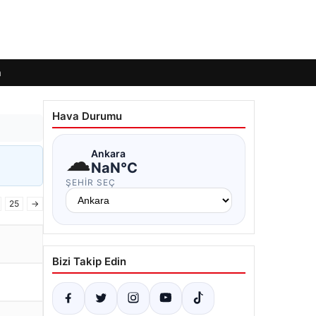
m
Hava Durumu
☁
Ankara
NaN°C
ŞEHIR SEÇ
25
→
Bizi Takip Edin