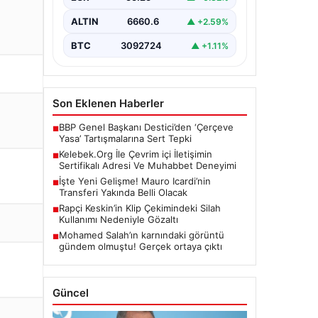
biçimde bağlantı sağlaması kritik bir
önem barındırmaktadır. Günümüzde
ALTIN
6660.6
▲ +2.59%
birçok…
BTC
3092724
▲ +1.11%
Son Eklenen Haberler
BBP Genel Başkanı Destici’den ‘Çerçeve
■
Yasa’ Tartışmalarına Sert Tepki
Kelebek.Org İle Çevrim içi İletişimin
■
Sertifikalı Adresi Ve Muhabbet Deneyimi
İşte Yeni Gelişme! Mauro Icardi’nin
■
Transferi Yakında Belli Olacak
Rapçi Keskin’in Klip Çekimindeki Silah
■
Kullanımı Nedeniyle Gözaltı
Mohamed Salah’ın karnındaki görüntü
■
gündem olmuştu! Gerçek ortaya çıktı
Güncel