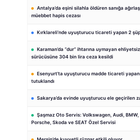
Antalya’da eşini silahla öldüren sanığa ağırlaş
müebbet hapis cezası
Kırklareli’nde uyuşturucu ticareti yapan 2 şüp
Karaman’da “dur” ihtarına uymayan ehliyetsiz
sürücüsüne 304 bin lira ceza kesildi
Esenyurt’ta uyuşturucu madde ticareti yapan
tutuklandı
Sakarya’da evinde uyuşturucu ele geçirilen za
Şaşmaz Oto Servis: Volkswagen, Audi, BMW,
Porsche, Skoda ve SEAT Özel Servisi
Mersin’de kuvvetli rüzgar etkili oluyor