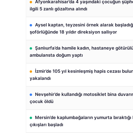
Afyonkarahisar’da 4 yaşındaki çocuğun şüphe
ilgili 5 zanlı gözaltına alındı
Aysel kaptan, teyzesini örnek alarak başladığ
şoförlüğünde 18 yıldır direksiyon sallıyor
Şanlıurfa’da hamile kadın, hastaneye götürül
ambulansta doğum yaptı
İzmir’de 105 yıl kesinleşmiş hapis cezası bulun
yakalandı
Nevşehir’de kullandığı motosiklet bina duvar
çocuk öldü
Mersin’de kaplumbağaların yumurta bıraktığı
çıkışları başladı