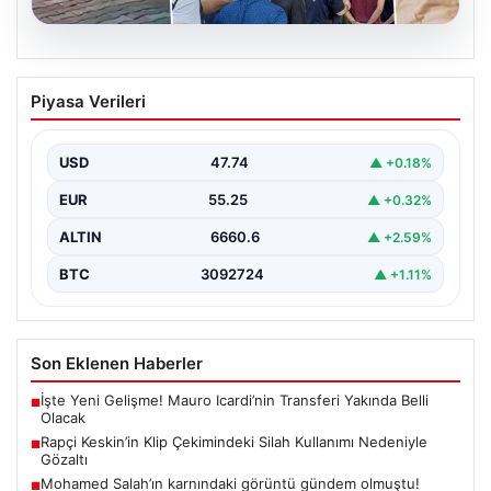
06.08.2026
Rapçi Keskin’in Klip Çekimindeki Silah
Piyasa Verileri
Kullanımı Nedeniyle Gözaltı
Samsun'da sosyal medya platformlarında 'Keskin' sahne
adıyla bilinen rap müzik sanatçısı Yüşa Keskin, klip…
USD
47.74
▲ +0.18%
EUR
55.25
▲ +0.32%
ALTIN
6660.6
▲ +2.59%
BTC
3092724
▲ +1.11%
Son Eklenen Haberler
İşte Yeni Gelişme! Mauro Icardi’nin Transferi Yakında Belli
■
Olacak
Rapçi Keskin’in Klip Çekimindeki Silah Kullanımı Nedeniyle
■
Gözaltı
Mohamed Salah’ın karnındaki görüntü gündem olmuştu!
■