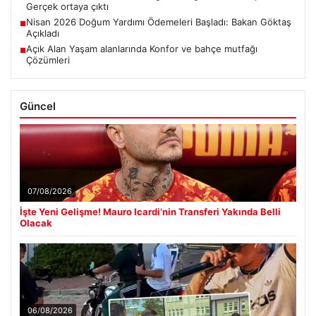
Gerçek ortaya çıktı
Nisan 2026 Doğum Yardımı Ödemeleri Başladı: Bakan Göktaş
■
Açıkladı
Açık Alan Yaşam alanlarında Konfor ve bahçe mutfağı
■
Çözümleri
Güncel
07/08/2026
İşte Yeni Gelişme! Mauro Icardi’nin Transferi Yakında Belli
Olacak
06/08/2026