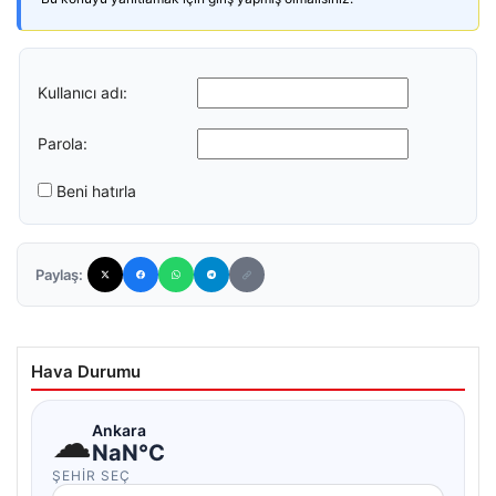
Kullanıcı adı:
Parola:
Beni hatırla
Paylaş:
Hava Durumu
☁
Ankara
NaN°C
ŞEHIR SEÇ