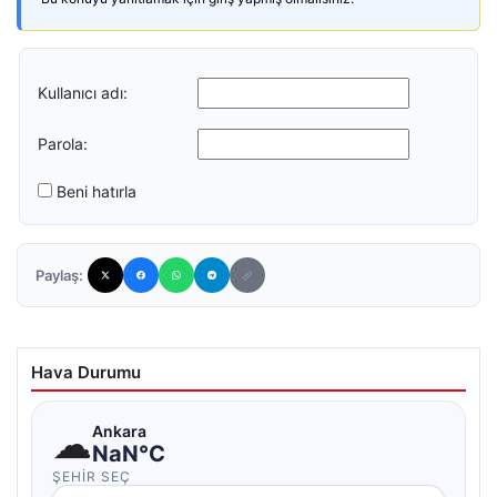
Kullanıcı adı:
Parola:
Beni hatırla
Paylaş:
Hava Durumu
☁
Ankara
NaN°C
ŞEHIR SEÇ