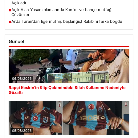
Açıkladı
Açık Alan Yaşam alanlarında Konfor ve bahçe mutfağı
■
Çözümleri
Arda Turan’dan lige müthiş başlangıç! Rakibini farka boğdu
■
Güncel
06/08/2026
Rapçi Keskin’in Klip Çekimindeki Silah Kullanımı Nedeniyle
Gözaltı
05/08/2026