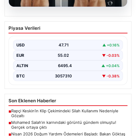
05.08.2026
Mohamed Salah’ın karnındaki görüntü
Piyasa Verileri
gündem olmuştu! Gerçek ortaya çıktı
USD
47.71
▲ +0.16%
EUR
55.02
▼ -0.03%
ALTIN
6495.4
▲ +0.04%
BTC
3057310
▼ -0.38%
Son Eklenen Haberler
Rapçi Keskin’in Klip Çekimindeki Silah Kullanımı Nedeniyle
■
Gözaltı
Mohamed Salah’ın karnındaki görüntü gündem olmuştu!
■
Gerçek ortaya çıktı
Nisan 2026 Doğum Yardımı Ödemeleri Başladı: Bakan Göktaş
■