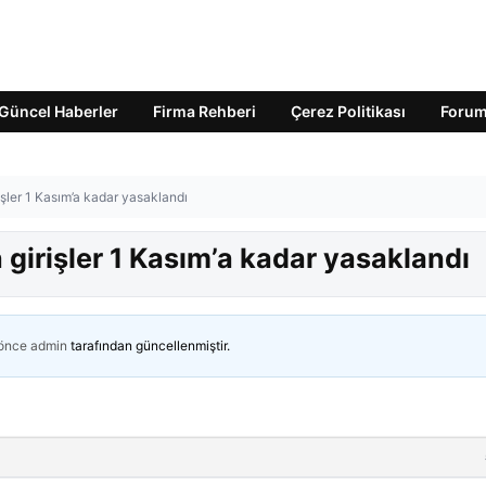
Güncel Haberler
Firma Rehberi
Çerez Politikası
Foru
işler 1 Kasım’a kadar yasaklandı
 girişler 1 Kasım’a kadar yasaklandı
 önce
admin
tarafından güncellenmiştir.