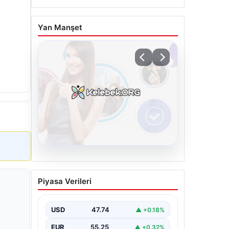
Yan Manşet
08.08.2026
Kelebek.Org İle Çevrim içi
Piyasa Verileri
İletişimin Sertifikalı
Adresi Ve Muhabbet
Deneyimi
USD
47.74
▲ +0.18%
Sanal ortamında insanların kaliteli bir
EUR
55.25
▲ +0.32%