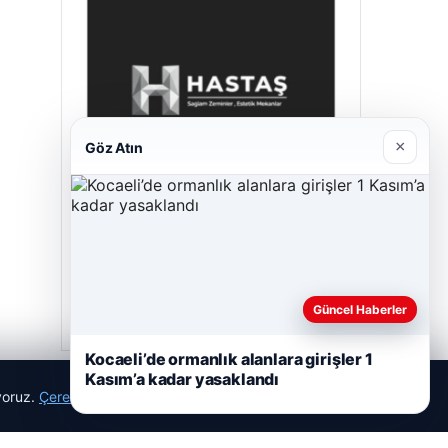
×
Göz Atın
Hastaş Beton
26/05/2026
Güncel Haberler
Kocaeli’de ormanlık alanlara girişler 1
Kasım’a kadar yasaklandı
ıyoruz.
Çerez Politikamız
Reddet
Kabul Et