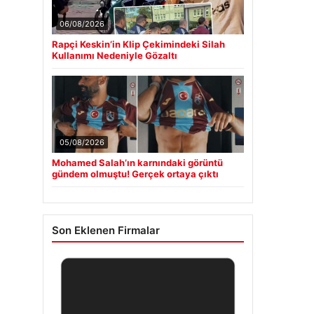
06/08/2026
Rapçi Keskin’in Klip Çekimindeki Silah
Kullanımı Nedeniyle Gözaltı
05/08/2026
Mohamed Salah’ın karnındaki görüntü
gündem olmuştu! Gerçek ortaya çıktı
Son Eklenen Firmalar