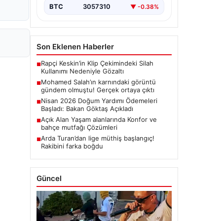
BTC
3057310
▼ -0.38%
Son Eklenen Haberler
Rapçi Keskin’in Klip Çekimindeki Silah
■
Kullanımı Nedeniyle Gözaltı
Mohamed Salah’ın karnındaki görüntü
■
gündem olmuştu! Gerçek ortaya çıktı
Nisan 2026 Doğum Yardımı Ödemeleri
■
Başladı: Bakan Göktaş Açıkladı
Açık Alan Yaşam alanlarında Konfor ve
■
bahçe mutfağı Çözümleri
Arda Turan’dan lige müthiş başlangıç!
■
Rakibini farka boğdu
Güncel