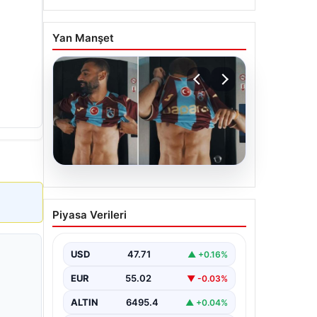
Yan Manşet
05.08.2026
Mohamed Salah’ın
Piyasa Verileri
karnındaki görüntü
gündem olmuştu! Gerçek
ortaya çıktı
USD
47.71
▲ +0.16%
EUR
55.02
▼ -0.03%
ALTIN
6495.4
▲ +0.04%