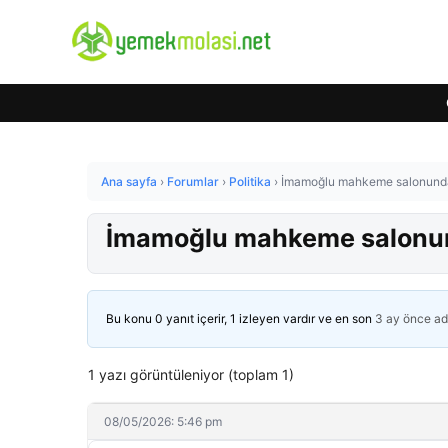
Ana sayfa
›
Forumlar
›
Politika
›
İmamoğlu mahkeme salonunda 
İmamoğlu mahkeme salonun
Bu konu 0 yanıt içerir, 1 izleyen vardır ve en son
3 ay önce
ad
1 yazı görüntüleniyor (toplam 1)
08/05/2026: 5:46 pm