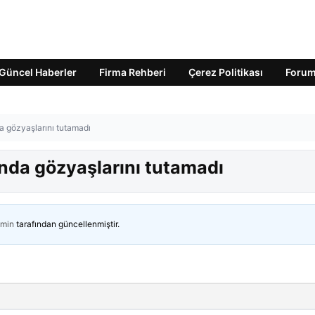
Güncel Haberler
Firma Rehberi
Çerez Politikası
Foru
gözyaşlarını tutamadı
da gözyaşlarını tutamadı
min
tarafından güncellenmiştir.