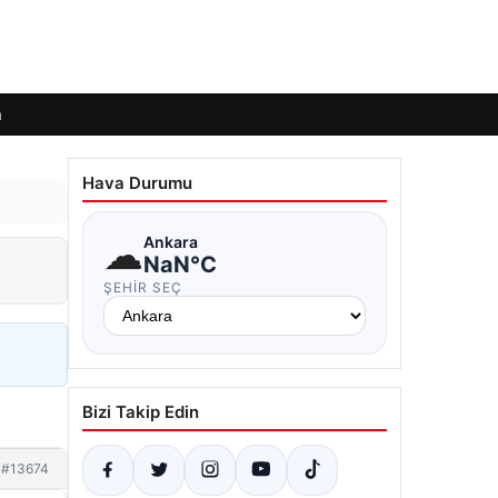
m
Hava Durumu
☁
Ankara
NaN°C
ŞEHIR SEÇ
Bizi Takip Edin
#13674