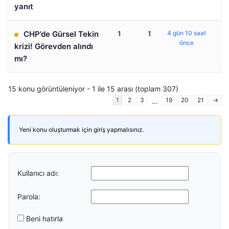
yanıt
CHP’de Gürsel Tekin
1
1
4 gün 10 saat
önce
krizi! Görevden alındı
mı?
15 konu görüntüleniyor - 1 ile 15 arası (toplam 307)
1
2
3
19
20
21
→
…
Yeni konu oluşturmak için giriş yapmalısınız.
Kullanıcı adı:
Parola:
Beni hatırla