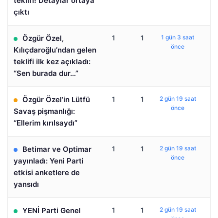
teklifi! Detaylar ortaya
çıktı
Özgür Özel,
1
1
1 gün 3 saat
önce
Kılıçdaroğlu’ndan gelen
teklifi ilk kez açıkladı:
“Sen burada dur…”
Özgür Özel’in Lütfü
1
1
2 gün 19 saat
önce
Savaş pişmanlığı:
“Ellerim kırılsaydı”
Betimar ve Optimar
1
1
2 gün 19 saat
önce
yayınladı: Yeni Parti
etkisi anketlere de
yansıdı
YENİ Parti Genel
1
1
2 gün 19 saat