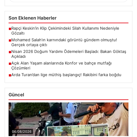
Son Eklenen Haberler
Rapçi Keskin’in Klip Çekimindeki Silah Kullanımı Nedeniyle
■
Gözaltı
Mohamed Salah’ın karnındaki görüntü gündem olmuştu!
■
Gerçek ortaya çıktı
Nisan 2026 Doğum Yardımı Ödemeleri Başladı: Bakan Göktaş
■
Açıkladı
Açık Alan Yaşam alanlarında Konfor ve bahçe mutfağı
■
Çözümleri
Arda Turan’dan lige müthiş başlangıç! Rakibini farka boğdu
■
Güncel
06/08/2026