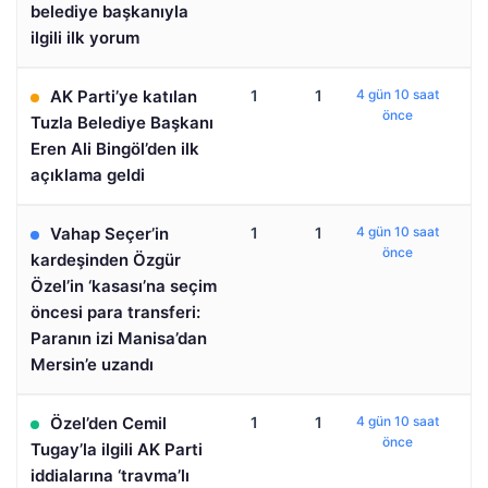
belediye başkanıyla
ilgili ilk yorum
AK Parti’ye katılan
1
1
4 gün 10 saat
önce
Tuzla Belediye Başkanı
Eren Ali Bingöl’den ilk
açıklama geldi
Vahap Seçer’in
1
1
4 gün 10 saat
önce
kardeşinden Özgür
Özel’in ‘kasası’na seçim
öncesi para transferi:
Paranın izi Manisa’dan
Mersin’e uzandı
Özel’den Cemil
1
1
4 gün 10 saat
önce
Tugay’la ilgili AK Parti
iddialarına ‘travma’lı