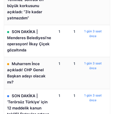
büyük korkusunu
açıkladı: “3’e kadar
yatmazdım”
SON DAKİKA |
1
1
1 gün 3 saat
önce
Menderes Belediyesi’ne
operasyon! İlkay Çiçek
gözaltında
Muharrem İnce
1
1
1 gün 3 saat
önce
açıkladı! CHP Genel
Başkan adayı olacak
mı?
SON DAKİKA |
1
1
1 gün 3 saat
önce
‘Terörsüz Türkiye’ için
12 maddelik kanun