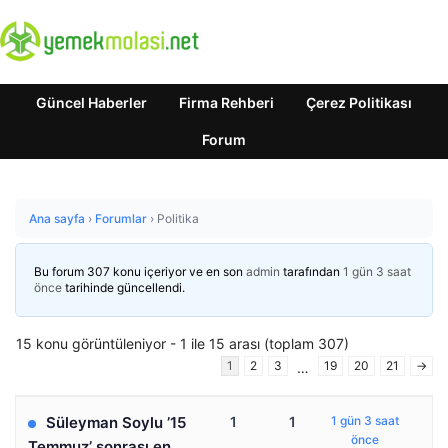
Güncel Haberler
Firma Rehberi
Çerez Politikası
Forum
Ana sayfa
›
Forumlar
›
Politika
Bu forum 307 konu içeriyor ve en son
admin
tarafından
1 gün 3 saat
önce
tarihinde güncellendi.
15 konu görüntüleniyor - 1 ile 15 arası (toplam 307)
1
2
3
19
20
21
→
…
Süleyman Soylu ’15
1
1
1 gün 3 saat
önce
Temmuz’ sonrası en