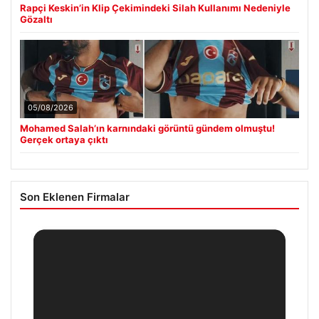
Rapçi Keskin’in Klip Çekimindeki Silah Kullanımı Nedeniyle
Gözaltı
05/08/2026
Mohamed Salah’ın karnındaki görüntü gündem olmuştu!
Gerçek ortaya çıktı
Son Eklenen Firmalar