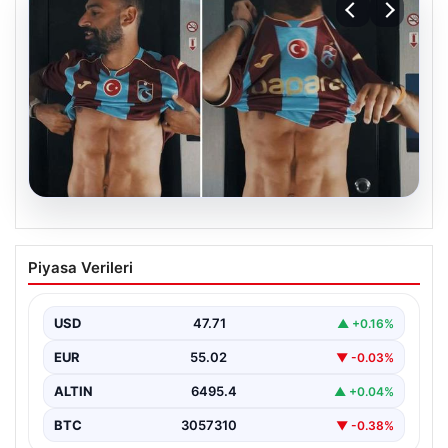
05.08.2026
Mohamed Salah’ın karnındaki görüntü
Piyasa Verileri
gündem olmuştu! Gerçek ortaya çıktı
USD
47.71
▲ +0.16%
EUR
55.02
▼ -0.03%
ALTIN
6495.4
▲ +0.04%
BTC
3057310
▼ -0.38%