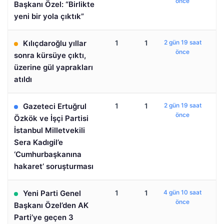
önce
Başkanı Özel: “Birlikte
yeni bir yola çıktık”
Kılıçdaroğlu yıllar
1
1
2 gün 19 saat
önce
sonra kürsüye çıktı,
üzerine gül yaprakları
atıldı
Gazeteci Ertuğrul
1
1
2 gün 19 saat
önce
Özkök ve İşçi Partisi
İstanbul Milletvekili
Sera Kadıgil’e
‘Cumhurbaşkanına
hakaret’ soruşturması
Yeni Parti Genel
1
1
4 gün 10 saat
önce
Başkanı Özel’den AK
Parti’ye geçen 3