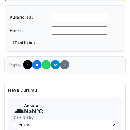
Kullanıcı adı:
Parola:
Beni hatırla
Paylaş:
Hava Durumu
☁
Ankara
NaN°C
ŞEHIR SEÇ