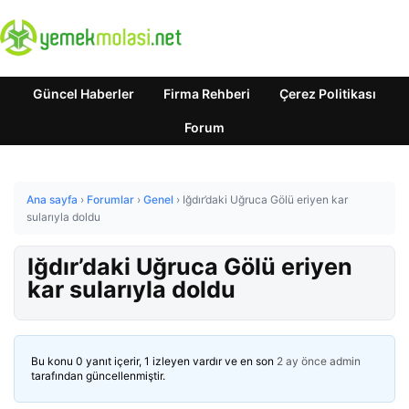
Güncel Haberler
Firma Rehberi
Çerez Politikası
Forum
Ana sayfa
›
Forumlar
›
Genel
›
Iğdır’daki Uğruca Gölü eriyen kar
sularıyla doldu
Iğdır’daki Uğruca Gölü eriyen
kar sularıyla doldu
Bu konu 0 yanıt içerir, 1 izleyen vardır ve en son
2 ay önce
admin
tarafından güncellenmiştir.