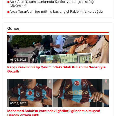
Açık Alan Yaşam alanlarında Konfor ve bahçe mutfağı
■
Çözümleri
Arda Turan’dan lige müthiş başlangıç! Rakibini farka boğdu
■
Güncel
06/08/2026
Rapçi Keskin’in Klip Çekimindeki Silah Kullanımı Nedeniyle
Gözaltı
05/08/2026
Mohamed Salah’ın karnındaki görüntü gündem olmuştu!
Gerçek ortaya çıktı