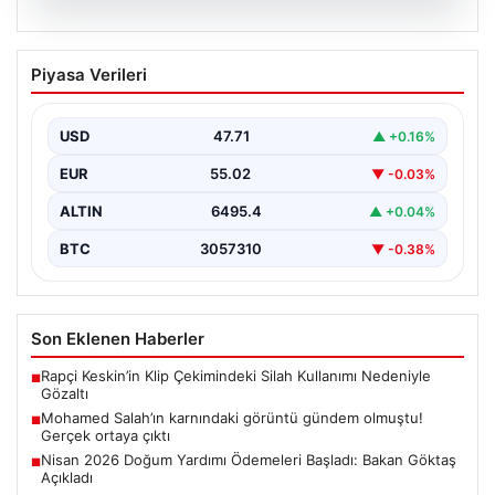
05.08.2026
Mohamed Salah’ın karnındaki görüntü
Piyasa Verileri
gündem olmuştu! Gerçek ortaya çıktı
USD
47.71
▲ +0.16%
EUR
55.02
▼ -0.03%
ALTIN
6495.4
▲ +0.04%
BTC
3057310
▼ -0.38%
Son Eklenen Haberler
Rapçi Keskin’in Klip Çekimindeki Silah Kullanımı Nedeniyle
■
Gözaltı
Mohamed Salah’ın karnındaki görüntü gündem olmuştu!
■
Gerçek ortaya çıktı
Nisan 2026 Doğum Yardımı Ödemeleri Başladı: Bakan Göktaş
■
Açıkladı