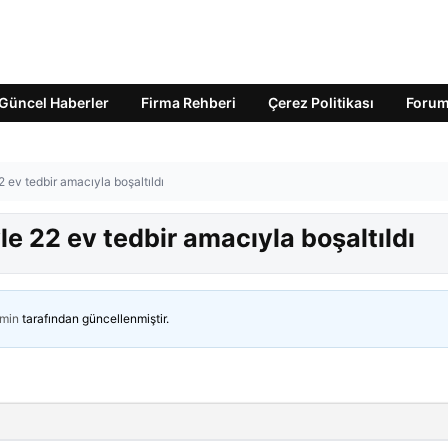
Güncel Haberler
Firma Rehberi
Çerez Politikası
Foru
 ev tedbir amacıyla boşaltıldı
e 22 ev tedbir amacıyla boşaltıldı
min
tarafından güncellenmiştir.