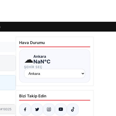
m
Hava Durumu
☁
Ankara
NaN°C
ŞEHIR SEÇ
Bizi Takip Edin
#19325