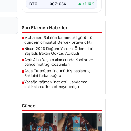
BTC
3071056
▲ +1.16%
Son Eklenen Haberler
Mohamed Salah’ın karnındaki görüntü
■
gündem olmuştu! Gerçek ortaya çıktı
Nisan 2026 Doğum Yardımı Ödemeleri
■
Başladı: Bakan Göktaş Açıkladı
Açık Alan Yaşam alanlarında Konfor ve
■
bahçe mutfağı Çözümleri
Arda Turan’dan lige müthiş başlangıç!
■
Rakibini farka boğdu
Yasağa rağmen inat etti. Jandarma
■
dakikalarca ikna etmeye çalıştı
Güncel