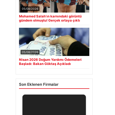
05/08/2026
Mohamed Salah’ın karnındaki görüntü
gündem olmuştu! Gerçek ortaya çıktı
05/08/2026
Nisan 2026 Doğum Yardımı Ödemeleri
Başladı: Bakan Göktaş Açıkladı
Son Eklenen Firmalar