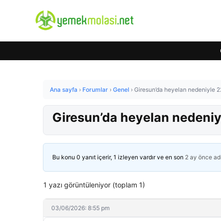
Ana sayfa
›
Forumlar
›
Genel
›
Giresun’da heyelan nedeniyle 22
Giresun’da heyelan nedeniyl
Bu konu 0 yanıt içerir, 1 izleyen vardır ve en son
2 ay önce
ad
1 yazı görüntüleniyor (toplam 1)
03/06/2026: 8:55 pm