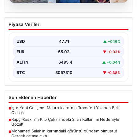
06.08.2026
Rapçi Keskin’in Klip Çekimindeki Silah
Piyasa Verileri
Kullanımı Nedeniyle Gözaltı
Samsun'da sosyal medya platformlarında 'Keskin' sahne
adıyla bilinen rap müzik sanatçısı Yüşa Keskin, klip…
USD
47.71
▲ +0.16%
EUR
55.02
▼ -0.03%
ALTIN
6495.4
▲ +0.04%
BTC
3057310
▼ -0.38%
Son Eklenen Haberler
İşte Yeni Gelişme! Mauro Icardi’nin Transferi Yakında Belli
■
Olacak
Rapçi Keskin’in Klip Çekimindeki Silah Kullanımı Nedeniyle
■
Gözaltı
Mohamed Salah’ın karnındaki görüntü gündem olmuştu!
■
Gerçek ortaya çıktı