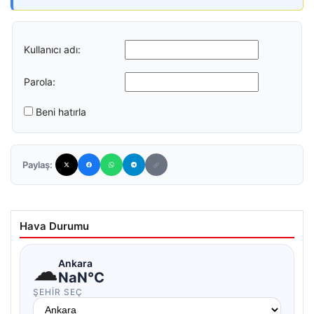
Kullanıcı adı:
Parola:
Beni hatırla
Paylaş:
Hava Durumu
☁
Ankara
NaN°C
ŞEHIR SEÇ