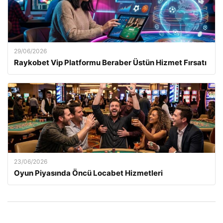
29/06/2026
Raykobet Vip Platformu Beraber Üstün Hizmet Fırsatı
23/06/2026
Oyun Piyasında Öncü Locabet Hizmetleri