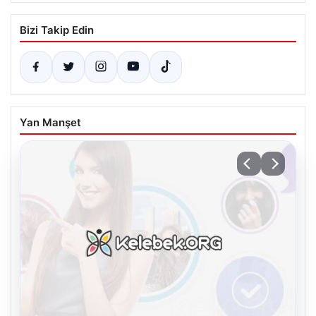
Bizi Takip Edin
Yan Manşet