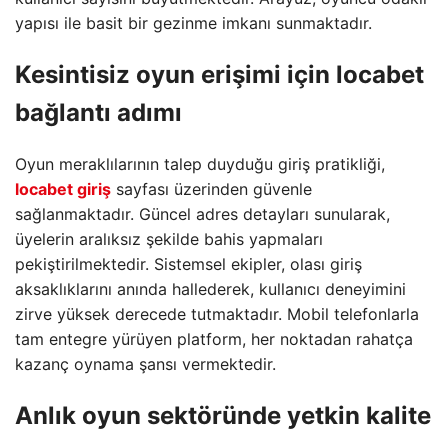
yapısı ile basit bir gezinme imkanı sunmaktadır.
Kesintisiz oyun erişimi için locabet
bağlantı adımı
Oyun meraklılarının talep duyduğu giriş pratikliği,
locabet giriş
sayfası üzerinden güvenle
sağlanmaktadır. Güncel adres detayları sunularak,
üyelerin aralıksız şekilde bahis yapmaları
pekiştirilmektedir. Sistemsel ekipler, olası giriş
aksaklıklarını anında hallederek, kullanıcı deneyimini
zirve yüksek derecede tutmaktadır. Mobil telefonlarla
tam entegre yürüyen platform, her noktadan rahatça
kazanç oynama şansı vermektedir.
Anlık oyun sektöründe yetkin kalite