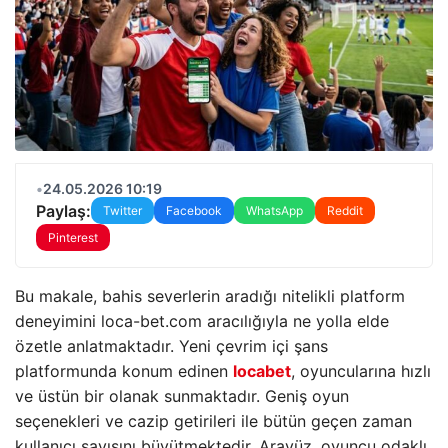
•
24.05.2026 10:19
Paylaş:
Twitter
Facebook
WhatsApp
Reddit
Pinterest
Bu makale, bahis severlerin aradığı nitelikli platform
deneyimini loca-bet.com aracılığıyla ne yolla elde
özetle anlatmaktadır. Yeni çevrim içi şans
platformunda konum edinen
locabet
, oyuncularına hızlı
ve üstün bir olanak sunmaktadır. Geniş oyun
seçenekleri ve cazip getirileri ile bütün geçen zaman
kullanıcı sayısını büyütmektedir. Arayüz, oyuncu odaklı