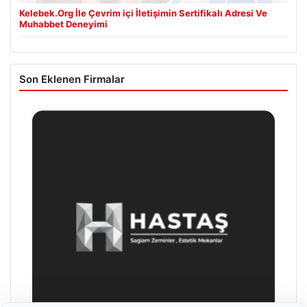
Kelebek.Org İle Çevrim içi İletişimin Sertifikalı Adresi Ve
Muhabbet Deneyimi
Son Eklenen Firmalar