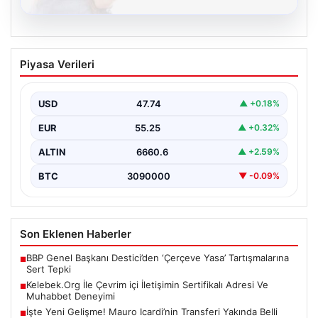
08.08.2026
Kelebek.Org İle Çevrim içi İletişimin
Piyasa Verileri
Sertifikalı Adresi Ve Muhabbet
Deneyimi
USD
47.74
▲ +0.18%
Sanal ortamında insanların kaliteli bir biçimde bağlantı
sağlaması kritik bir önem barındırmaktadır. Günümüzde
EUR
55.25
▲ +0.32%
birçok…
ALTIN
6660.6
▲ +2.59%
BTC
3090000
▼ -0.09%
Son Eklenen Haberler
BBP Genel Başkanı Destici’den ‘Çerçeve Yasa’ Tartışmalarına
■
Sert Tepki
Kelebek.Org İle Çevrim içi İletişimin Sertifikalı Adresi Ve
■
Muhabbet Deneyimi
İşte Yeni Gelişme! Mauro Icardi’nin Transferi Yakında Belli
■