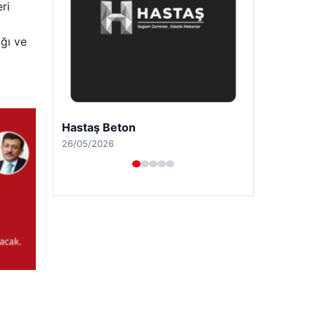
ri
ığı ve
Enes Kaplan Avukatlık Bürosu
28/04/2026