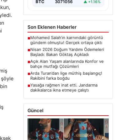
BTC
3071056
▲ +1.16%
şkun,
yledi.
en
Son Eklenen Haberler
i
Mohamed Salah’ın karnındaki görüntü
■
gündem olmuştu! Gerçek ortaya çıktı
Nisan 2026 Doğum Yardımı Ödemeleri
■
Başladı: Bakan Göktaş Açıkladı
Açık Alan Yaşam alanlarında Konfor ve
■
bahçe mutfağı Çözümleri
miş
Arda Turan’dan lige müthiş başlangıç!
■
 şöyle
Rakibini farka boğdu
Yasağa rağmen inat etti. Jandarma
 bin
■
dakikalarca ikna etmeye çalıştı
iş
Güncel
üksek