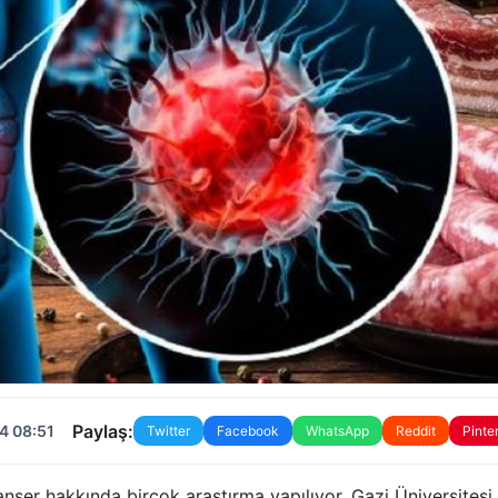
Paylaş:
4 08:51
Twitter
Facebook
WhatsApp
Reddit
Pinte
anser hakkında birçok araştırma yapılıyor. Gazi Üniversitesi