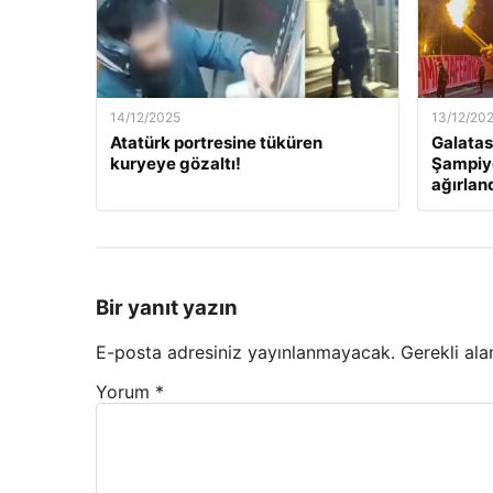
14/12/2025
13/12/20
Atatürk portresine tüküren
Galatas
kuryeye gözaltı!
Şampiyo
ağırlan
Bir yanıt yazın
E-posta adresiniz yayınlanmayacak.
Gerekli ala
Yorum
*