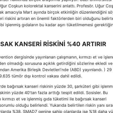
 Uğur Coşkun kolorektal kanserini anlattı. Profesör. Uğur Co
ak amacıyla Mart ayında birçok etkinliğin düzenlendiğini sö
ri riskini artıran en önemli faktörlerden biri olduğunu belirt
ibi işlenmiş gıdaların bu kadar aşırı tüketilmemesi gerektiğin
SAK KANSERİ RİSKİNİ %40 ARTIRIR
ntion dergisinde yayınlanan çalışmanın, kırmızı et ve işlen
en olmadığı sorusuna açıklık getirdiğini sözlerine ekledi ve
ından Amerika Birleşik Devletleri'nde (ABD) yayınlandı. ) 29
9.635 tümör dışı kontrol vakası dahil edildi.
de bağırsak kanseri riskinin yüzde 30, şarküteri gibi işlenm
kinin yüzde 40'tan fazla arttığı tespit edildi. Sosisler. Bu
 kırmızı et ve işlenmiş gıda tüketimi ile bağırsak kanseri
rumlu olduğu belirlendi. Yukarıda belirtilen riskin yanı sıra
lanlarda %38, SMAD7 genine sahip olanlarda ise %18 daha y