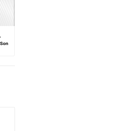
?
 Son