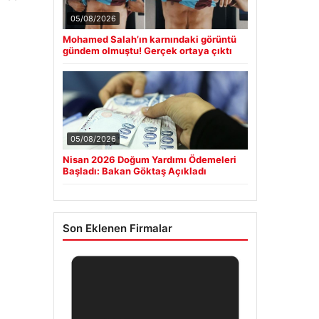
05/08/2026
Mohamed Salah’ın karnındaki görüntü
gündem olmuştu! Gerçek ortaya çıktı
05/08/2026
Nisan 2026 Doğum Yardımı Ödemeleri
Başladı: Bakan Göktaş Açıkladı
Son Eklenen Firmalar