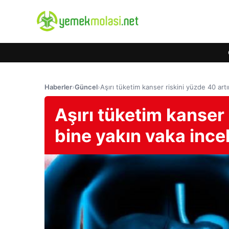
Haberler
›
Güncel
›
Aşırı tüketim kanser riskini yüzde 40 artı
Aşırı tüketim kanser 
bine yakın vaka ince