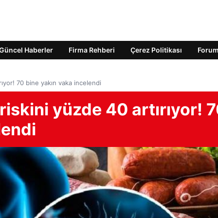
Güncel Haberler
Firma Rehberi
Çerez Politikası
Foru
rıyor! 70 bine yakın vaka incelendi
riskini yüzde 40 artırıyor! 
lendi