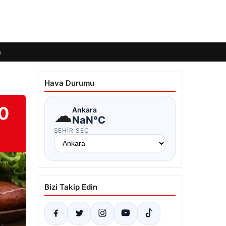
m
Hava Durumu
70
☁
Ankara
NaN°C
ŞEHIR SEÇ
Bizi Takip Edin