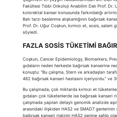
Fakültesi Tıbbi Onkoloji Anabilim Dalı Prof. Dr.
kolorektal kanser konusunda farkındalığı artırm
Batı tarzı beslenme alışkanlığının bağırsak kanse
Prof. Dr. Uğur Coşkun, kırmızı et, sosis, salam g
söyledi.
FAZLA SOSİS TÜKETİMİ BAĞIR
Coşkun, Cancer Epidemiology, Biomarkers, Preve
gıdaların neden herkeste bağırsak kanserine ned
konuştu: “Bu çalışma, Stern ve arkadaşları taraf
482 bağırsak kanseri hastasını içeriyordu.” ve 3
Bu çalışmada, çok miktarda kırmızı et tüketenler
gıdaları çok tüketenlerde ise bağırsak kanseri ris
çalışmada yapılan detaylı genomik analizde aşırı
arasındaki ilişkiden HAS2 ve SMAD7 genlerinin so
bağırsak kanseri riskinin HAS2 genine sahip o