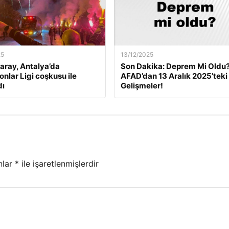
25
13/12/2025
aray, Antalya’da
Son Dakika: Deprem Mi Oldu
nlar Ligi coşkusu ile
AFAD’dan 13 Aralık 2025’teki
dı
Gelişmeler!
nlar
*
ile işaretlenmişlerdir