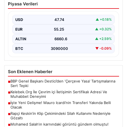
Piyasa Verileri
Sertifikalı Adresi Ve Muhabbet
Deneyimi
USD
47.74
▲ +0.18%
Sanal ortamında insanların kaliteli bir biçimde bağlantı
sağlaması kritik bir önem barındırmaktadır. Günümüzde
EUR
55.25
▲ +0.32%
birçok…
ALTIN
6660.6
▲ +2.59%
BTC
3090000
▼ -0.09%
Son Eklenen Haberler
BBP Genel Başkanı Destici’den ‘Çerçeve Yasa’ Tartışmalarına
■
Sert Tepki
Kelebek.Org İle Çevrim içi İletişimin Sertifikalı Adresi Ve
■
Muhabbet Deneyimi
İşte Yeni Gelişme! Mauro Icardi’nin Transferi Yakında Belli
■
Olacak
Rapçi Keskin’in Klip Çekimindeki Silah Kullanımı Nedeniyle
■
Gözaltı
Mohamed Salah’ın karnındaki görüntü gündem olmuştu!
■