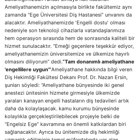
Ameliyathanemizin açılmasıyla birlikte fakültemiz aynı
zamanda “Ege Üniversitesi Diş Hastanesi” unvanını da
alacaktır. Ameliyathanemizde 'Engelli dostu' olması
nedeniyle son teknoloji cihazlarla vatandaşlarımıza
hem operasyon sırasında hem de sonrasında kaliteli bir
hizmet sunulacaktır. “Emeği geçenlere teşekkür ediyor,
ameliyathanemizin üniversitemize ve ülkemize hayırlı
olmasını diliyorum” dedi.
“Tam donanımlı ameliyathane
'engellilere uygun'”
Ameliyathane hakkında bilgi veren
Diş Hekimliği Fakültesi Dekanı Prof. Dr. Nazan Ersin,
şunları söyledi: “Ameliyathane bünyesinde iki genel
anestezi ünitesinin hizmete girmesiyle ülkemizde
yaraları kanayan engelli hastaların diş tedavileri artık
daha da kolaylaşacak. kamu kurumu bünyesinde
kolaylıkla gerçekleştirilebilecek projeyle belki de
“Engelsiz Ege” kavramına en önemli katkılardan biri
sağlanacaktır. Ayrıca bu ünitemizde diş hekimliği
uzmanlık eğitiminin temel müfredatında yer alan