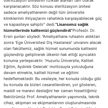
sterilizasyon ünitesinin fiziksel alanları tam olarak
karşılanacaktır. Söz konusu sterilizasyon ünitesi
sadece ameliyathanenin değil tüm üniversite
kliniklerinin ihtiyaçlarını rahatlıkla karşılayabilecek güç
ve kapasiteye sahiptir” dedi.
“Lisansımız sağlık
hizmetlerinde kalitemizi güçlendirdi”
Profesör. Dr.
Ersin şunları söyledi: “Ameliyathane ruhsatını aldıktan
sonra 'Ege Üniversitesi Diş Hastanesi' unvanını alacak
olan fakültemiz, sağlık hizmet sunumunda kalitesini
güçlendirip geliştirerek ülkenin hak ettiği ayrıcalıklı
konuma yerleşecektir. 'Huzurlu Üniversite, Kaliteli
Eğitim, Aydınlık Gelecek' mottosuyla yolculuğuna
devam etmekte, kaliteli hizmet ve eğitimi
hedeflemektedir. Bu vesileyle, her konuda olduğu gibi
bu konuda da bizleri cesaretlendiren, yol gösteren,
maddi ve manevi desteğini her zaman hissettiğimiz
Rektörümüz Prof. Ameliyathanenin yapımında, teknik
cihaz, ekipman ve ekipmanlarının oluşturulmasında