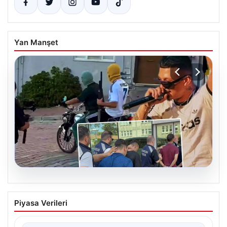
Yan Manşet
06.08.2026
Rapçi Keskin’in Klip Çekimindeki Silah
Piyasa Verileri
Kullanımı Nedeniyle Gözaltı
Samsun’da sosyal medya platformlarında ‘Keskin’ sahne