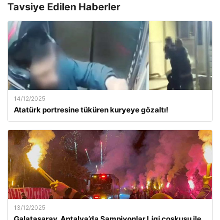
Tavsiye Edilen Haberler
14/12/2025
Atatürk portresine tüküren kuryeye gözaltı!
13/12/2025
Galatasaray, Antalya’da Şampiyonlar Ligi coşkusu ile