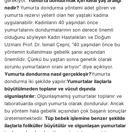
gerekiyor.
Yumurta dondurmak için ideal yaş aralığı
nedir?
Yumurta dondurma yöntemi adet gören ve
yumurta rezervi yeterli olan her yaştaki kadına
uygulanabilir. Kadınların 40 yaşından önce
yumurtalarını dondurmalarının son derece önemli
olduğunu söyleyen Kadın Hastalıkları ve Doğum
Uzmanı Prof. Dr. İsmail Çepni, “40 yaşından önce bu
yöntemin kullanılması gebelik şansı açısından
önemlidir. Çünkü bu yaştan sonra genetik olarak
sorunlu yumurtaların oranı artıyor” diye açıklıyor.
Yumurta dondurma nasıl gerçekleşir?
Yumurta
dondurma iki şekilde yapılır:
Yumurtalar ilaçlarla
büyütülmeden toplanır ve vücut dışında
olgunlaştırılır:
Olgunlaşmamış yumurtalar toplanır ve
laboratuarda olgun yumurta olarak dondurulur. Ancak
bu yöntem hala gebelik açısından çok başarılı sonuçlar
üretememektedir.
Tüp bebek işlemine benzer şekilde
ilaçlarla foliküller büyütülür ve olgunlaşan yumurtalar