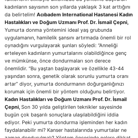
kadınların sayısının son yıllarda yaklaşık 3 kat arttığını
da belirtelim!
Acıbadem International Hastanesi Kadın
Hastalıkları ve Doğum Uzmanı Prof. Dr. İsmail Çepni,
Yumurta donma yöntemini ideal yaş grubunda
uygulamanın, hamilelik şansını artırmada önemli bir rol
oynadığını vurgulayarak şunları söyledi: “Anneliği
erteleyen kadınların yumurtalarını olabildiğince genç
ve mümkünse, önce dondurmaları son derece
önemlidir. “Bu yaştan başlayarak ve özellikle 43-44
yaşından sonra, genetik olarak sorunlu yumurta oranı
artar” diyor, yumurta dondurmanın doğurganlığınızı
korumak için önemli bir yöntem olduğunu belirtiyor.
Kadın Hastalıkları ve Doğum Uzmanı Prof. Dr. İsmail
Çepni,
Son 30 yılda geliştirilen teknikler sayesinde
bugün çok başarılı sonuçlara ulaşılabildiğini iddia
ediyor. Peki yumurta dondurma işleminden her kadın
faydalanabilir mi? Kanser hastalarında yumurtalar ne
zaman dondurulmalı? Yöntem öncesinde nelere dikkat