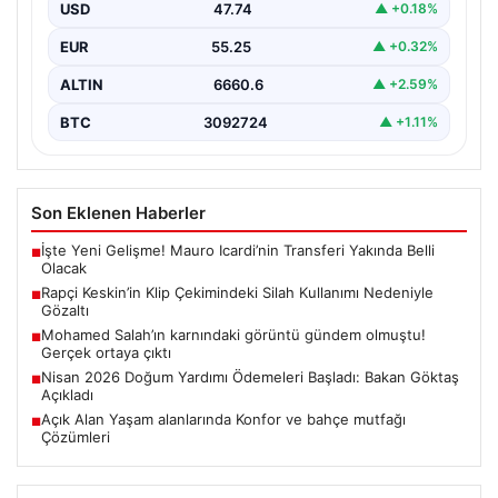
adıyla bilinen rap müzik sanatçısı Yüşa Keskin, klip…
USD
47.74
▲ +0.18%
EUR
55.25
▲ +0.32%
ALTIN
6660.6
▲ +2.59%
BTC
3092724
▲ +1.11%
Son Eklenen Haberler
İşte Yeni Gelişme! Mauro Icardi’nin Transferi Yakında Belli
■
Olacak
Rapçi Keskin’in Klip Çekimindeki Silah Kullanımı Nedeniyle
■
Gözaltı
Mohamed Salah’ın karnındaki görüntü gündem olmuştu!
■
Gerçek ortaya çıktı
Nisan 2026 Doğum Yardımı Ödemeleri Başladı: Bakan Göktaş
■
Açıkladı
Açık Alan Yaşam alanlarında Konfor ve bahçe mutfağı
■
Çözümleri