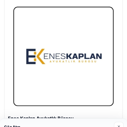
Enes Kaplan Avukatlık Bürosu
28/04/2026
×
Göz Atın