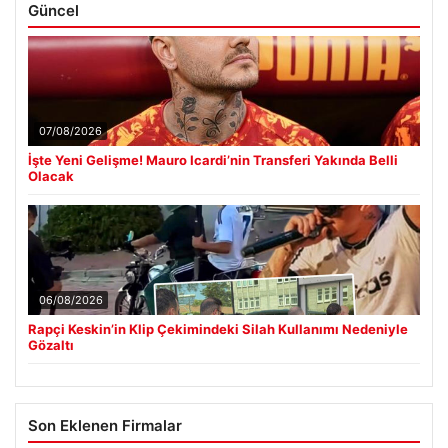
Güncel
07/08/2026
İşte Yeni Gelişme! Mauro Icardi’nin Transferi Yakında Belli
Olacak
06/08/2026
Rapçi Keskin’in Klip Çekimindeki Silah Kullanımı Nedeniyle
Gözaltı
Son Eklenen Firmalar