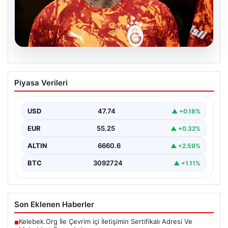
07.08.2026
İşte Yeni Gelişme! Mauro Icardi’nin
Piyasa Verileri
Transferi Yakında Belli Olacak
Galatasaray’dan ayrılan ve yeni takımıyla ilgili belirsizlik
yaşayan Mauro Icardi’nin yakın zamanda yeni adresini…
USD
47.74
▲ +0.18%
EUR
55.25
▲ +0.32%
ALTIN
6660.6
▲ +2.59%
BTC
3092724
▲ +1.11%
Son Eklenen Haberler
Kelebek.Org İle Çevrim içi İletişimin Sertifikalı Adresi Ve
■