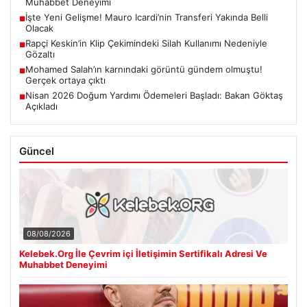
Muhabbet Deneyimi
İşte Yeni Gelişme! Mauro Icardi’nin Transferi Yakında Belli
■
Olacak
Rapçi Keskin’in Klip Çekimindeki Silah Kullanımı Nedeniyle
■
Gözaltı
Mohamed Salah’ın karnındaki görüntü gündem olmuştu!
■
Gerçek ortaya çıktı
Nisan 2026 Doğum Yardımı Ödemeleri Başladı: Bakan Göktaş
■
Açıkladı
Güncel
08/08/2026
Kelebek.Org İle Çevrim içi İletişimin Sertifikalı Adresi Ve
Muhabbet Deneyimi