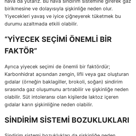
hava da yutarız. Bu hava sindirim sistemine girerek gaz
birikmesine ve dolayısıyla şişkinliğe neden olur.
Yiyecekleri yavaş ve iyice çiğneyerek tüketmek bu
durumu azaltmada etkili olabilir.
“YİYECEK SEÇİMİ ÖNEMLİ BİR
FAKTÖR”
Ayrıca yiyecek seçimi de önemli bir faktördür;
Karbonhidrat açısından zengin, lifli veya gaz oluşturan
gıdalar (örneğin baklagiller, brokoli, soğan) sindirim
sırasında gaz oluşumunu artırabilir ve şişkinliğe neden
olabilir. Süt intoleransı olan kişilerde laktoz içeren
gıdalar karın şişkinliğine neden olabilir.
SİNDİRİM SİSTEMİ BOZUKLUKLARI
Sindirim sistemi bozuklukları da şişkinliğe neden