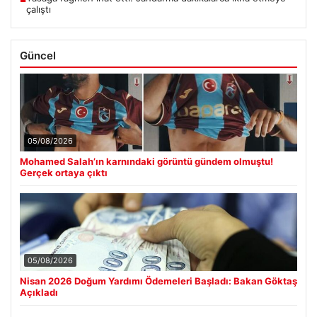
çalıştı
Güncel
05/08/2026
Mohamed Salah’ın karnındaki görüntü gündem olmuştu!
Gerçek ortaya çıktı
05/08/2026
Nisan 2026 Doğum Yardımı Ödemeleri Başladı: Bakan Göktaş
Açıkladı