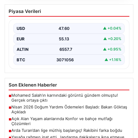
Nisan 2026 Doğum Yardımı Ödemeleri
Piyasa Verileri
Başladı: Bakan Göktaş Açıkladı
Nisan ayı doğum yardımı ödemeleri, ihtiyaç sahibi
ailelerin beklediği şekilde hesaplara yatırılmaya devam
USD
47.60
▲ +0.04%
ediyor.…
EUR
55.13
▲ +0.20%
ALTIN
6557.7
▲ +0.95%
BTC
3071056
▲ +1.16%
Son Eklenen Haberler
Mohamed Salah’ın karnındaki görüntü gündem olmuştu!
■
Gerçek ortaya çıktı
Nisan 2026 Doğum Yardımı Ödemeleri Başladı: Bakan Göktaş
■
Açıkladı
Açık Alan Yaşam alanlarında Konfor ve bahçe mutfağı
■
Çözümleri
Arda Turan’dan lige müthiş başlangıç! Rakibini farka boğdu
■
Yasağa rağmen inat etti. Jandarma dakikalarca ikna etmeye
■