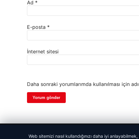
Ad
*
E-posta
*
İnternet sitesi
Daha sonraki yorumlarımda kullanılması için adı
© 2026 Yemek Molası – Güncel Haberler
Web sitemizi nasıl kullandığınızı daha iyi anlayabilmek,