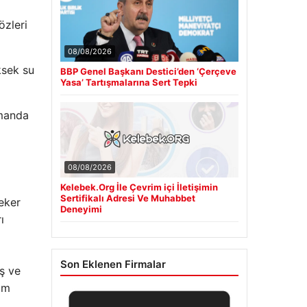
özleri
08/08/2026
ksek su
BBP Genel Başkanı Destici’den ‘Çerçeve
Yasa’ Tartışmalarına Sert Tepki
amanda
08/08/2026
Kelebek.Org İle Çevrim içi İletişimin
Sertifikalı Adresi Ve Muhabbet
eker
Deneyimi
ı
Son Eklenen Firmalar
aş ve
tim