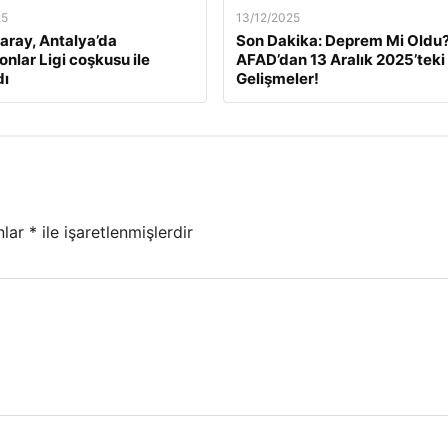
25
13/12/2025
aray, Antalya’da
Son Dakika: Deprem Mi Oldu
nlar Ligi coşkusu ile
AFAD’dan 13 Aralık 2025’teki
dı
Gelişmeler!
nlar
*
ile işaretlenmişlerdir