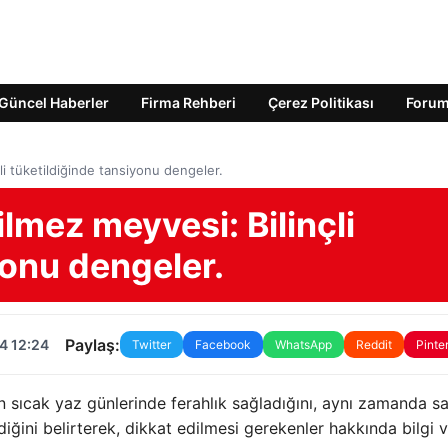
Güncel Haberler
Firma Rehberi
Çerez Politikası
Foru
li tüketildiğinde tansiyonu dengeler.
lmez meyvesi: Bilinçli
yonu dengeler.
Paylaş:
4 12:24
Twitter
Facebook
WhatsApp
Reddit
Pinte
n sıcak yaz günlerinde ferahlık sağladığını, aynı zamanda sa
ğini belirterek, dikkat edilmesi gerekenler hakkında bilgi v