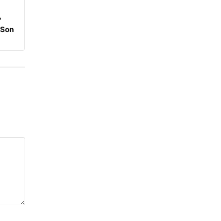
?
 Son