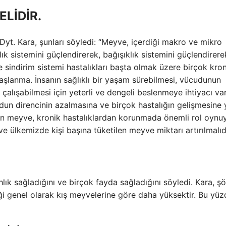
ELİDİR.
yt. Kara, şunları söyledi: “Meyve, içerdiği makro ve mikro
ık sistemini güçlendirerek, bağışıklık sistemini güçlendirere
e sindirim sistemi hastalıkları başta olmak üzere birçok kro
 yaşlanma. İnsanın sağlıklı bir yaşam sürebilmesi, vücudunun
çalışabilmesi için yeterli ve dengeli beslenmeye ihtiyacı var
udun direncinin azalmasına ve birçok hastalığın gelişmesine 
eren meyve, kronik hastalıklardan korunmada önemli rol oynuy
ülkemizde kişi başına tüketilen meyve miktarı artırılmalıdı
lık sağladığını ve birçok fayda sağladığını söyledi. Kara, şö
ği genel olarak kış meyvelerine göre daha yüksektir. Bu yü