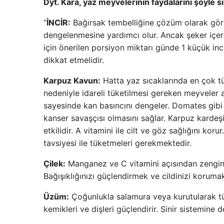
Dyt. Kara, yaz meyvelerinin faydalarını şöyle sı
“
İNCİR:
Bağırsak tembelliğine çözüm olarak görül
dengelenmesine yardımcı olur. Ancak şeker içeri
için önerilen porsiyon miktarı günde 1 küçük in
dikkat etmelidir.
Karpuz Kavun:
Hatta yaz sıcaklarında en çok t
nedeniyle idareli tüketilmesi gereken meyveler
sayesinde kan basıncını dengeler. Domates gibi 
kanser savaşçısı olmasını sağlar. Karpuz kardeş
etkilidir. A vitamini ile cilt ve göz sağlığını ko
tavsiyesi ile tüketmeleri gerekmektedir.
Çilek:
Manganez ve C vitamini açısından zengin
Bağışıklığınızı güçlendirmek ve cildinizi korumak 
Üzüm:
Çoğunlukla salamura veya kurutularak tük
kemikleri ve dişleri güçlendirir. Sinir sistemine d