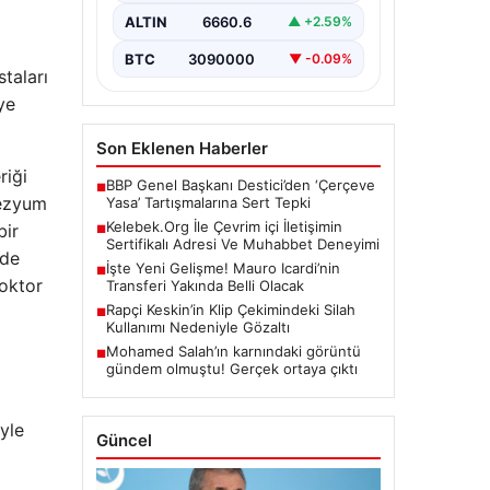
kritik bir önem barındırmaktadır.
ALTIN
6660.6
▲ +2.59%
Günümüzde birçok…
BTC
3090000
▼ -0.09%
taları
ye
Son Eklenen Haberler
riği
BBP Genel Başkanı Destici’den ‘Çerçeve
■
nezyum
Yasa’ Tartışmalarına Sert Tepki
Kelebek.Org İle Çevrim içi İletişimin
bir
■
Sertifikalı Adresi Ve Muhabbet Deneyimi
ede
İşte Yeni Gelişme! Mauro Icardi’nin
■
doktor
Transferi Yakında Belli Olacak
Rapçi Keskin’in Klip Çekimindeki Silah
■
Kullanımı Nedeniyle Gözaltı
Mohamed Salah’ın karnındaki görüntü
■
gündem olmuştu! Gerçek ortaya çıktı
yle
Güncel