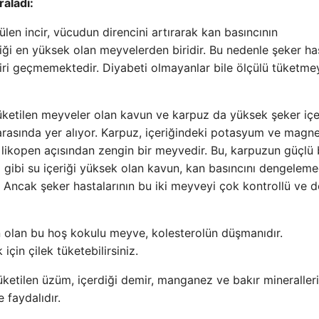
raladı:
en incir, vücudun direncini artırarak kan basıncının
ği en yüksek olan meyvelerden biridir. Bu nedenle şeker has
ciri geçmemektedir. Diyabeti olmayanlar bile ölçülü tüketme
üketilen meyveler olan kavun ve karpuz da yüksek şeker içe
 arasında yer alıyor. Karpuz, içeriğindeki potasyum ve mag
likopen açısından zengin bir meyvedir. Bu, karpuzun güçlü 
i gibi su içeriği yüksek olan kavun, kan basıncını dengelem
rur. Ancak şeker hastalarının bu iki meyveyi çok kontrollü ve 
 olan bu hoş kokulu meyve, kolesterolün düşmanıdır.
için çilek tüketebilirsiniz.
etilen üzüm, içerdiği demir, manganez ve bakır mineralleri
e faydalıdır.