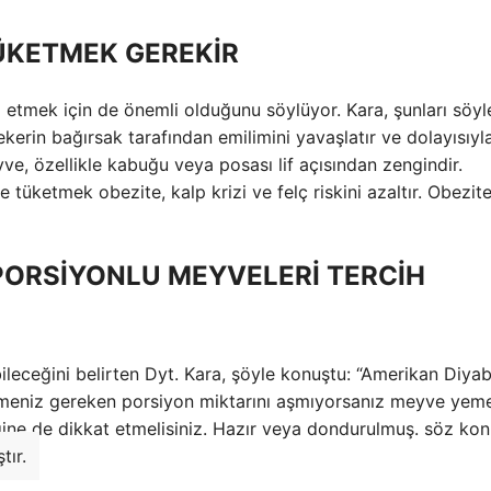
ÜKETMEK GEREKİR
l etmek için de önemli olduğunu söylüyor. Kara, şunları söyl
kerin bağırsak tarafından emilimini yavaşlatır ve dolayısıyl
yve, özellikle kabuğu veya posası lif açısından zengindir.
ketmek obezite, kalp krizi ve felç riskini azaltır. Obezite
PORSİYONLU MEYVELERİ TERCİH
leceğini belirten Dyt. Kara, şöyle konuştu: “Amerikan Diya
etmeniz gereken porsiyon miktarını aşmıyorsanız meyve yem
ğine de dikkat etmelisiniz. Hazır veya dondurulmuş. söz kon
tır.