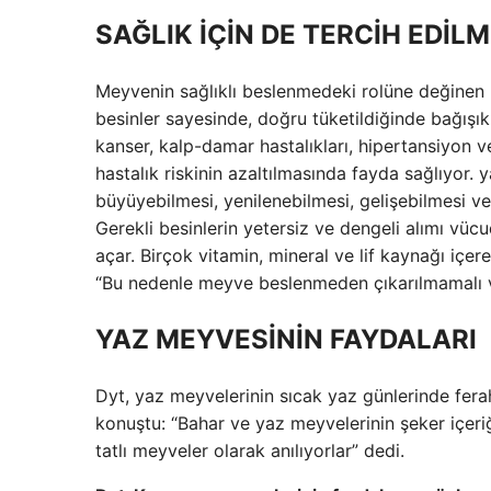
SAĞLIK İÇİN DE TERCİH EDİLM
Meyvenin sağlıklı beslenmedeki rolüne değinen D
besinler sayesinde, doğru tüketildiğinde bağışıkl
kanser, kalp-damar hastalıkları, hipertansiyon v
hastalık riskinin azaltılmasında fayda sağlıyor.
büyüyebilmesi, yenilenebilmesi, gelişebilmesi ve 
Gerekli besinlerin yetersiz ve dengeli alımı vüc
açar. Birçok vitamin, mineral ve lif kaynağı iç
“Bu nedenle meyve beslenmeden çıkarılmamalı ve 
YAZ MEYVESİNİN FAYDALARI
Dyt, yaz meyvelerinin sıcak yaz günlerinde ferah
konuştu: “Bahar ve yaz meyvelerinin şeker içeri
tatlı meyveler olarak anılıyorlar” dedi.