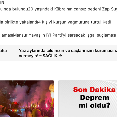
IN
20 yaşındaki Kübra'nın cansız bedeni Zap Su
4 kişiyi kurşun yağmuruna tuttu! Katil
Mansur Yavaş'ın İYİ Parti'yi sarsacak işgal suçlaması
daha
Yaz aylarında cildinizin ve saçlarınızın kurumasına
vermeyin! – SAĞLIK →