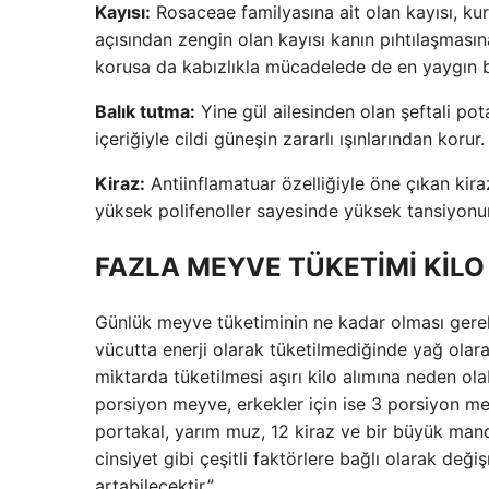
Kayısı:
Rosaceae familyasına ait olan kayısı, kur
açısından zengin olan kayısı kanın pıhtılaşmasın
korusa da kabızlıkla mücadelede de en yaygın b
Balık tutma:
Yine gül ailesinden olan şeftali pot
içeriğiyle cildi güneşin zararlı ışınlarından korur.
Kiraz:
Antiinflamatuar özelliğiyle öne çıkan kira
yüksek polifenoller sayesinde yüksek tansiyonu
FAZLA MEYVE TÜKETİMİ KİLO
Günlük meyve tüketiminin ne kadar olması gere
vücutta enerji olarak tüketilmediğinde yağ olara
miktarda tüketilmesi aşırı kilo alımına neden olab
porsiyon meyve, erkekler için ise 3 porsiyon me
portakal, yarım muz, 12 kiraz ve bir büyük mandal
cinsiyet gibi çeşitli faktörlere bağlı olarak değ
artabilecektir.”