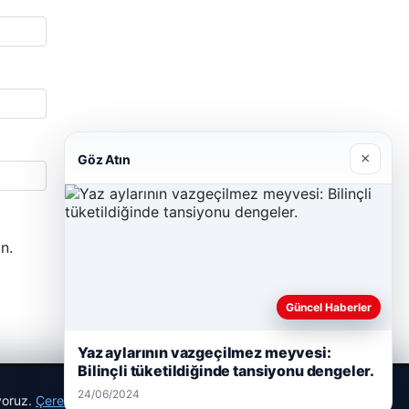
×
Göz Atın
n.
Güncel Haberler
Yaz aylarının vazgeçilmez meyvesi:
Bilinçli tüketildiğinde tansiyonu dengeler.
24/06/2024
ıyoruz.
Çerez Politikamız
Reddet
Kabul Et