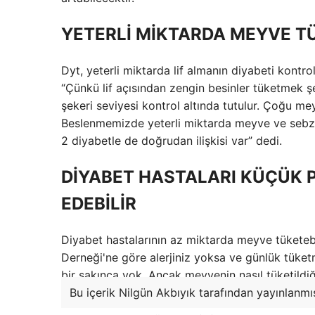
YETERLİ MİKTARDA MEYVE T
Dyt, yeterli miktarda lif almanın diyabeti kontro
“Çünkü lif açısından zengin besinler tüketmek şe
şekeri seviyesi kontrol altında tutulur. Çoğu me
Beslenmemizde yeterli miktarda meyve ve sebze tü
2 diyabetle de doğrudan ilişkisi var” dedi.
DİYABET HASTALARI KÜÇÜK 
EDEBİLİR
Diyabet hastalarının az miktarda meyve tüketebi
Derneği'ne göre alerjiniz yoksa ve günlük tük
bir sakınca yok. Ancak meyvenin nasıl tüketildi
Bu içerik Nilgün Akbıyık tarafından yayınlanmış