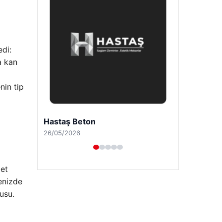
edi:
a kan
nin tip
Enes Kaplan Avukatlık Bürosu
28/04/2026
bet
enizde
usu.