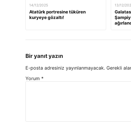
14/12/2025
13/12/20
Atatürk portresine tüküren
Galatas
kuryeye gözaltı!
Şampiyo
ağırlan
Bir yanıt yazın
E-posta adresiniz yayınlanmayacak.
Gerekli ala
Yorum
*