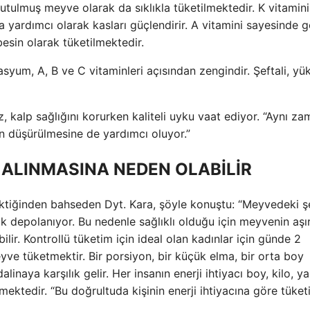
utulmuş meyve olarak da sıklıkla tüketilmektedir. K vitamini
a yardımcı olarak kasları güçlendirir. A vitamini sayesinde g
esin olarak tüketilmektedir.
asyum, A, B ve C vitaminleri açısından zengindir. Şeftali, yü
z, kalp sağlığını korurken kaliteli uyku vaat ediyor. “Aynı z
n düşürülmesine de yardımcı oluyor.”
 ALINMASINA NEDEN OLABİLİR
ktiğinden bahseden Dyt. Kara, şöyle konuştu: “Meyvedeki ş
k depolanıyor. Bu nedenle sağlıklı olduğu için meyvenin aşır
ilir. Kontrollü tüketim için ideal olan kadınlar için günde 2
yve tüketmektir. Bir porsiyon, bir küçük elma, bir orta boy
inaya karşılık gelir. Her insanın enerji ihtiyacı boy, kilo, y
işmektedir. “Bu doğrultuda kişinin enerji ihtiyacına göre tüke