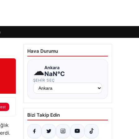
m
Hava Durumu
☁
Ankara
NaN°C
ŞEHIR SEÇ
rest
Bizi Takip Edin
ğlık
erdi.