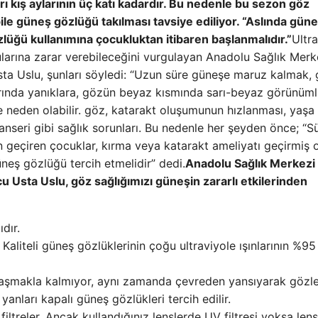
arı kış aylarının üç katı kadardır. Bu nedenle bu sezon göz
bile güneş gözlüğü takılması tavsiye ediliyor. “Aslında gün
özlüğü kullanımına çocukluktan itibaren başlanmalıdır.”
Ultr
ularına zarar verebileceğini vurgulayan Anadolu Sağlık Merk
ta Uslu, şunları söyledi: “Uzun süre güneşe maruz kalmak,
rında yanıklara, gözün beyaz kısmında sarı-beyaz görünüm
neden olabilir. göz, ​​katarakt oluşumunun hızlanması, yaşa 
seri gibi sağlık sorunları. Bu nedenle her şeyden önce; “Sü
n geçiren çocuklar, kırma veya katarakt ameliyatı geçirmiş o
güneş gözlüğü tercih etmelidir” dedi.
Anadolu Sağlık Merkezi
u Usta Uslu, göz sağlığımızı güneşin zararlı etkilerinden
dır.
 Kaliteli güneş gözlüklerinin çoğu ultraviyole ışınlarının %95 
ulaşmakla kalmıyor, aynı zamanda çevreden yansıyarak gözl
anları kapalı güneş gözlükleri tercih edilir.
 filtreler. Ancak kullandığınız lenslerde UV filtresi yoksa lens