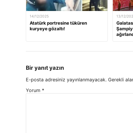
14/12/2025
13/12/20
Atatürk portresine tüküren
Galatas
kuryeye gözaltı!
Şampiyo
ağırlan
Bir yanıt yazın
E-posta adresiniz yayınlanmayacak.
Gerekli ala
Yorum
*