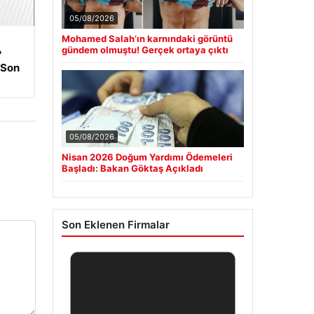
05/08/2026
Mohamed Salah’ın karnındaki görüntü
gündem olmuştu! Gerçek ortaya çıktı
?
 Son
05/08/2026
Nisan 2026 Doğum Yardımı Ödemeleri
Başladı: Bakan Göktaş Açıkladı
Son Eklenen Firmalar