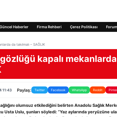
Güncel Haberler
Firma Rehberi
Çerez Politikası
Foru
nlarda da takılmalı – SAĞLIK
 gözlüğü kapalı mekanlarda
K
Paylaş:
4 11:43
Twitter
Facebook
WhatsApp
Reddit
Pinte
ğlığını olumsuz etkilediğini belirten Anadolu Sağlık Merk
u Usta Uslu, şunları söyledi: “Yaz aylarında yeryüzüne ul