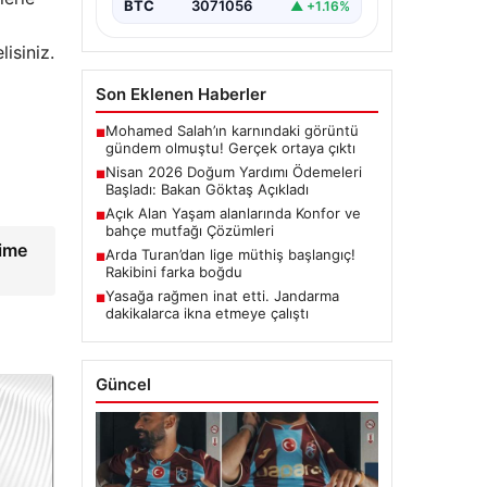
BTC
3071056
▲ +1.16%
isiniz.
Son Eklenen Haberler
Mohamed Salah’ın karnındaki görüntü
■
gündem olmuştu! Gerçek ortaya çıktı
Nisan 2026 Doğum Yardımı Ödemeleri
■
Başladı: Bakan Göktaş Açıkladı
Açık Alan Yaşam alanlarında Konfor ve
■
bahçe mutfağı Çözümleri
şime
Arda Turan’dan lige müthiş başlangıç!
■
Rakibini farka boğdu
Yasağa rağmen inat etti. Jandarma
■
dakikalarca ikna etmeye çalıştı
Güncel