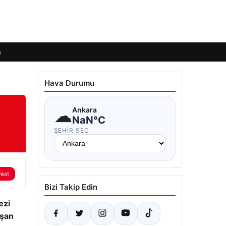
m
Hava Durumu
☁
Ankara
NaN°C
ŞEHIR SEÇ
rest
Bizi Takip Edin
ezi
aşan