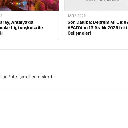
25
13/12/2025
aray, Antalya’da
Son Dakika: Deprem Mi Oldu
nlar Ligi coşkusu ile
AFAD’dan 13 Aralık 2025’teki
dı
Gelişmeler!
nlar
*
ile işaretlenmişlerdir