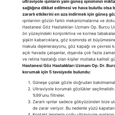
ultraviyole ışınların yani güneş ışınımının mikt
sağlığına dikkat edilmesi ve hava bulutlu olsa 
zararlı etkilerini en aza indirmek için güneş g
ışınlarının gözün farklı mekanizmalarına ve dok
Hastanesi Göz Hastalıkları Uzmanı Op. Burcu Us
ön yüzeyindeki konjonktiva ve kornea tabakala
şişkin kabarcıklara, göz kısmında et büyümesine 
makula dejenerasyonu, göz kapağı ve çevresi kan
açık havada çalışanlar, dışarıda çok fazla zama
ve retina hastalığı olan kişiler mutlaka kaliteli 
Hastanesi Göz Hastalıkları Uzmanı Op. Dr. Burc
korumak için 5 tavsiyede bulundu:
Güneşe çıplak gözle doğrudan bakılmamalı
Ultraviyole korumalı gözlükler seçilmelidir.
%99'unu filtreler.
Zararlı ışınlar sadece gökyüzünden bize 
de zarar veriyor. Bu nedenle yüzü kapatan y
Kontakt lenslerin çoğu ultraviyole ışınlarını