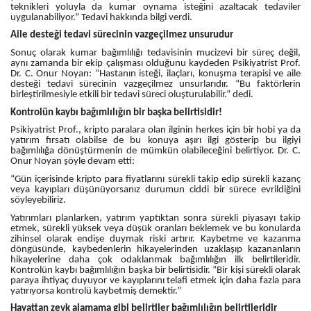
teknikleri yoluyla da kumar oynama isteğini azaltacak tedaviler
uygulanabiliyor.” Tedavi hakkında bilgi verdi.
Aile desteği tedavi sürecinin vazgeçilmez unsurudur
Sonuç olarak kumar bağımlılığı tedavisinin mucizevi bir süreç değil,
aynı zamanda bir ekip çalışması olduğunu kaydeden Psikiyatrist Prof.
Dr. C. Onur Noyan: “Hastanın isteği, ilaçları, konuşma terapisi ve aile
desteği tedavi sürecinin vazgeçilmez unsurlarıdır. “Bu faktörlerin
birleştirilmesiyle etkili bir tedavi süreci oluşturulabilir.” dedi.
Kontrolün kaybı bağımlılığın bir başka belirtisidir!
Psikiyatrist Prof., kripto paralara olan ilginin herkes için bir hobi ya da
yatırım fırsatı olabilse de bu konuya aşırı ilgi gösterip bu ilgiyi
bağımlılığa dönüştürmenin de mümkün olabileceğini belirtiyor. Dr. C.
Onur Noyan şöyle devam etti:
“Gün içerisinde kripto para fiyatlarını sürekli takip edip sürekli kazanç
veya kayıpları düşünüyorsanız durumun ciddi bir sürece evrildiğini
söyleyebiliriz.
Yatırımları planlarken, yatırım yaptıktan sonra sürekli piyasayı takip
etmek, sürekli yüksek veya düşük oranları beklemek ve bu konularda
zihinsel olarak endişe duymak riski artırır. Kaybetme ve kazanma
döngüsünde, kaybedenlerin hikayelerinden uzaklaşıp kazananların
hikayelerine daha çok odaklanmak bağımlılığın ilk belirtileridir.
Kontrolün kaybı bağımlılığın başka bir belirtisidir. “Bir kişi sürekli olarak
paraya ihtiyaç duyuyor ve kayıplarını telafi etmek için daha fazla para
yatırıyorsa kontrolü kaybetmiş demektir.”
Hayattan zevk alamama gibi belirtiler bağımlılığın belirtileridir