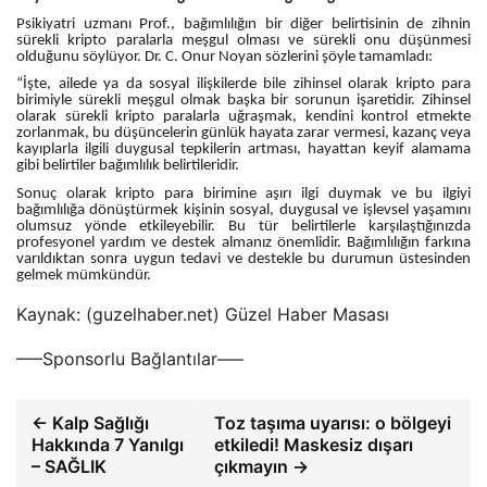
Psikiyatri uzmanı Prof., bağımlılığın bir diğer belirtisinin de zihnin
sürekli kripto paralarla meşgul olması ve sürekli onu düşünmesi
olduğunu söylüyor. Dr. C. Onur Noyan sözlerini şöyle tamamladı:
“İşte, ailede ya da sosyal ilişkilerde bile zihinsel olarak kripto para
birimiyle sürekli meşgul olmak başka bir sorunun işaretidir. Zihinsel
olarak sürekli kripto paralarla uğraşmak, kendini kontrol etmekte
zorlanmak, bu düşüncelerin günlük hayata zarar vermesi, kazanç veya
kayıplarla ilgili duygusal tepkilerin artması, hayattan keyif alamama
gibi belirtiler bağımlılık belirtileridir.
Sonuç olarak kripto para birimine aşırı ilgi duymak ve bu ilgiyi
bağımlılığa dönüştürmek kişinin sosyal, duygusal ve işlevsel yaşamını
olumsuz yönde etkileyebilir. Bu tür belirtilerle karşılaştığınızda
profesyonel yardım ve destek almanız önemlidir. Bağımlılığın farkına
varıldıktan sonra uygun tedavi ve destekle bu durumun üstesinden
gelmek mümkündür.
Kaynak: (guzelhaber.net) Güzel Haber Masası
—–Sponsorlu Bağlantılar—–
← Kalp Sağlığı
Toz taşıma uyarısı: o bölgeyi
Hakkında 7 Yanılgı
etkiledi! Maskesiz dışarı
– SAĞLIK
çıkmayın →