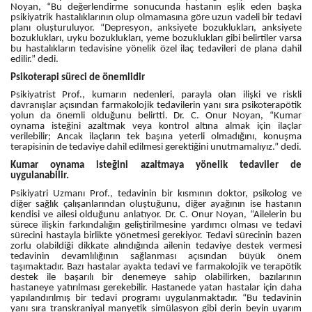
Noyan, “Bu değerlendirme sonucunda hastanın eşlik eden başka
psikiyatrik hastalıklarının olup olmamasına göre uzun vadeli bir tedavi
planı oluşturuluyor. “Depresyon, anksiyete bozuklukları, anksiyete
bozuklukları, uyku bozuklukları, yeme bozuklukları gibi belirtiler varsa
bu hastalıkların tedavisine yönelik özel ilaç tedavileri de plana dahil
edilir.” dedi.
Psikoterapi süreci de önemlidir
Psikiyatrist Prof., kumarın nedenleri, parayla olan ilişki ve riskli
davranışlar açısından farmakolojik tedavilerin yanı sıra psikoterapötik
yolun da önemli olduğunu belirtti. Dr. C. Onur Noyan, “Kumar
oynama isteğini azaltmak veya kontrol altına almak için ilaçlar
verilebilir; Ancak ilaçların tek başına yeterli olmadığını, konuşma
terapisinin de tedaviye dahil edilmesi gerektiğini unutmamalıyız.” dedi.
Kumar oynama isteğini azaltmaya yönelik tedaviler de
uygulanabilir.
Psikiyatri Uzmanı Prof., tedavinin bir kısmının doktor, psikolog ve
diğer sağlık çalışanlarından oluştuğunu, diğer ayağının ise hastanın
kendisi ve ailesi olduğunu anlatıyor. Dr. C. Onur Noyan, “Ailelerin bu
sürece ilişkin farkındalığın geliştirilmesine yardımcı olması ve tedavi
sürecini hastayla birlikte yönetmesi gerekiyor. Tedavi sürecinin bazen
zorlu olabildiği dikkate alındığında ailenin tedaviye destek vermesi
tedavinin devamlılığının sağlanması açısından büyük önem
taşımaktadır. Bazı hastalar ayakta tedavi ve farmakolojik ve terapötik
destek ile başarılı bir denemeye sahip olabilirken, bazılarının
hastaneye yatırılması gerekebilir. Hastanede yatan hastalar için daha
yapılandırılmış bir tedavi programı uygulanmaktadır. “Bu tedavinin
yanı sıra transkraniyal manyetik simülasyon gibi derin beyin uyarım