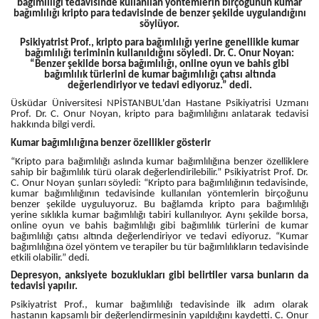
bağımlılığı tedavisinde kullanılan yöntemlerin birçoğunun kumar
bağımlılığı kripto para tedavisinde de benzer şekilde uygulandığını
söylüyor.
Psikiyatrist Prof., kripto para bağımlılığı yerine genellikle kumar
bağımlılığı teriminin kullanıldığını söyledi. Dr. C. Onur Noyan:
“Benzer şekilde borsa bağımlılığı, online oyun ve bahis gibi
bağımlılık türlerini de kumar bağımlılığı çatısı altında
değerlendiriyor ve tedavi ediyoruz.” dedi.
Üsküdar Üniversitesi NPİSTANBUL'dan Hastane Psikiyatrisi Uzmanı
Prof. Dr. C. Onur Noyan, kripto para bağımlılığını anlatarak tedavisi
hakkında bilgi verdi.
Kumar bağımlılığına benzer özellikler gösterir
“Kripto para bağımlılığı aslında kumar bağımlılığına benzer özelliklere
sahip bir bağımlılık türü olarak değerlendirilebilir.” Psikiyatrist Prof. Dr.
C. Onur Noyan şunları söyledi: “Kripto para bağımlılığının tedavisinde,
kumar bağımlılığının tedavisinde kullanılan yöntemlerin birçoğunu
benzer şekilde uyguluyoruz. Bu bağlamda kripto para bağımlılığı
yerine sıklıkla kumar bağımlılığı tabiri kullanılıyor. Aynı şekilde borsa,
online oyun ve bahis bağımlılığı gibi bağımlılık türlerini de kumar
bağımlılığı çatısı altında değerlendiriyor ve tedavi ediyoruz. “Kumar
bağımlılığına özel yöntem ve terapiler bu tür bağımlılıkların tedavisinde
etkili olabilir.” dedi.
Depresyon, anksiyete bozuklukları gibi belirtiler varsa bunların da
tedavisi yapılır.
Psikiyatrist Prof., kumar bağımlılığı tedavisinde ilk adım olarak
hastanın kapsamlı bir değerlendirmesinin yapıldığını kaydetti. C. Onur