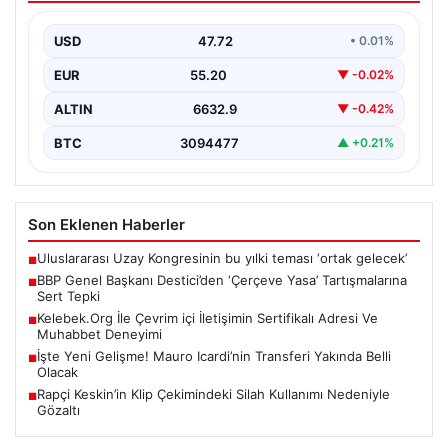
Tepki
USD
47.72
• 0.01%
Büyük Birlik Partisi (BBP) Genel Başkanı Mustafa
Destici, partisinin genel merkezinde düzenlediği basın
EUR
55.20
▼ -0.02%
toplantısında…
ALTIN
6632.9
▼ -0.42%
BTC
3094477
▲ +0.21%
Son Eklenen Haberler
Uluslararası Uzay Kongresinin bu yılki teması ‘ortak gelecek’
■
BBP Genel Başkanı Destici’den ‘Çerçeve Yasa’ Tartışmalarına
■
Sert Tepki
Kelebek.Org İle Çevrim içi İletişimin Sertifikalı Adresi Ve
■
Muhabbet Deneyimi
İşte Yeni Gelişme! Mauro Icardi’nin Transferi Yakında Belli
■
Olacak
Rapçi Keskin’in Klip Çekimindeki Silah Kullanımı Nedeniyle
■
Gözaltı