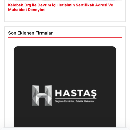
Kelebek.Org İle Çevrim içi İletişimin Sertifikalı Adresi Ve
Muhabbet Deneyimi
Son Eklenen Firmalar