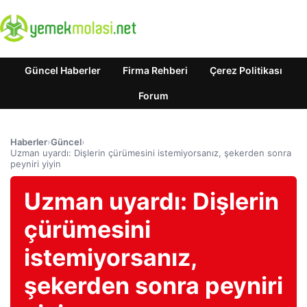
Güncel Haberler
Firma Rehberi
Çerez Politikası
Forum
Haberler
›
Güncel
›
Uzman uyardı: Dişlerin çürümesini istemiyorsanız, şekerden sonra
peyniri yiyin
Uzman uyardı: Dişlerin
çürümesini
istemiyorsanız,
şekerden sonra peyniri