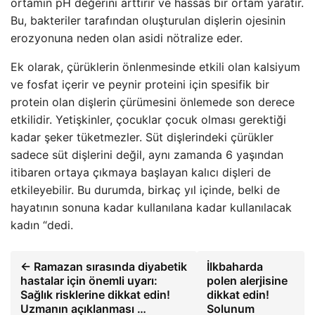
ortamın pH değerini arttırır ve hassas bir ortam yaratır.
Bu, bakteriler tarafından oluşturulan dişlerin ojesinin
erozyonuna neden olan asidi nötralize eder.
Ek olarak, çürüklerin önlenmesinde etkili olan kalsiyum
ve fosfat içerir ve peynir proteini için spesifik bir
protein olan dişlerin çürümesini önlemede son derece
etkilidir. Yetişkinler, çocuklar çocuk olması gerektiği
kadar şeker tüketmezler. Süt dişlerindeki çürükler
sadece süt dişlerini değil, aynı zamanda 6 yaşından
itibaren ortaya çıkmaya başlayan kalıcı dişleri de
etkileyebilir. Bu durumda, birkaç yıl içinde, belki de
hayatının sonuna kadar kullanılana kadar kullanılacak
kadın “dedi.
← Ramazan sırasında diyabetik
İlkbaharda
hastalar için önemli uyarı:
polen alerjisine
Sağlık risklerine dikkat edin!
dikkat edin!
Uzmanın açıklanması …
Solunum