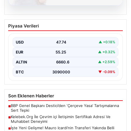
08.08.2026
Kelebek.Org İle Çevrim içi İletişimin
Piyasa Verileri
Sertifikalı Adresi Ve Muhabbet
Deneyimi
USD
47.74
▲ +0.18%
Sanal ortamında insanların kaliteli bir biçimde bağlantı
sağlaması kritik bir önem barındırmaktadır. Günümüzde
EUR
55.25
▲ +0.32%
birçok…
ALTIN
6660.6
▲ +2.59%
BTC
3090000
▼ -0.09%
Son Eklenen Haberler
BBP Genel Başkanı Destici’den ‘Çerçeve Yasa’ Tartışmalarına
■
Sert Tepki
Kelebek.Org İle Çevrim içi İletişimin Sertifikalı Adresi Ve
■
Muhabbet Deneyimi
İşte Yeni Gelişme! Mauro Icardi’nin Transferi Yakında Belli
■