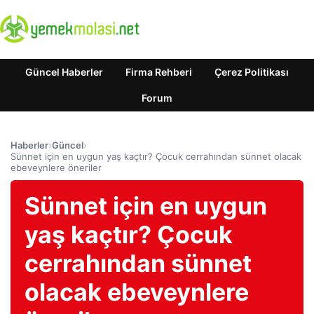
Güncel Haberler
Firma Rehberi
Çerez Politikası
Forum
Haberler
›
Güncel
›
Sünnet için en uygun yaş kaçtır? Çocuk cerrahından sünnet olacak
ebeveynlere öneriler
Sünnet için en uygun
yaş kaçtır? Çocuk
cerrahından sünnet
olacak ebeveynlere