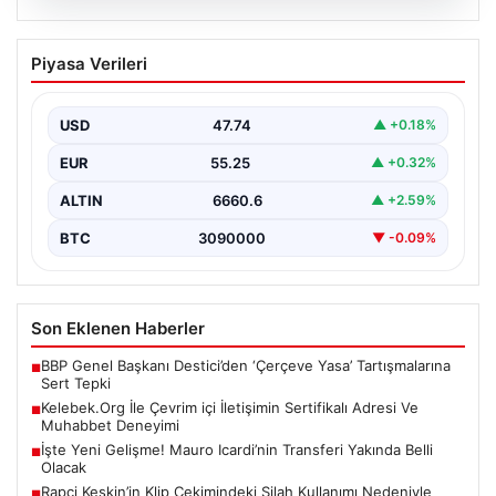
08.08.2026
Kelebek.Org İle Çevrim içi İletişimin
Piyasa Verileri
Sertifikalı Adresi Ve Muhabbet
Deneyimi
USD
47.74
▲ +0.18%
Sanal ortamında insanların kaliteli bir biçimde bağlantı
sağlaması kritik bir önem barındırmaktadır. Günümüzde
EUR
55.25
▲ +0.32%
birçok…
ALTIN
6660.6
▲ +2.59%
BTC
3090000
▼ -0.09%
Son Eklenen Haberler
BBP Genel Başkanı Destici’den ‘Çerçeve Yasa’ Tartışmalarına
■
Sert Tepki
Kelebek.Org İle Çevrim içi İletişimin Sertifikalı Adresi Ve
■
Muhabbet Deneyimi
İşte Yeni Gelişme! Mauro Icardi’nin Transferi Yakında Belli
■
Olacak
Rapçi Keskin’in Klip Çekimindeki Silah Kullanımı Nedeniyle
■