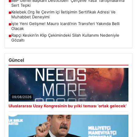
BBP Genel Başkanı Destici’den ‘Çerçeve Yasa’ Tartışmalarına
■
Sert Tepki
Kelebek.Org İle Çevrim içi İletişimin Sertifikalı Adresi Ve
■
Muhabbet Deneyimi
İşte Yeni Gelişme! Mauro Icardi’nin Transferi Yakında Belli
■
Olacak
Rapçi Keskin’in Klip Çekimindeki Silah Kullanımı Nedeniyle
■
Gözaltı
Güncel
09/08/2026
Uluslararası Uzay Kongresinin bu yılki teması ‘ortak gelecek’