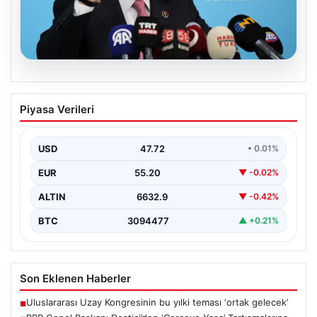
08.08.2026
BBP Genel Başkanı Destici’den
Piyasa Verileri
‘Çerçeve Yasa’ Tartışmalarına Sert
Tepki
USD
47.72
• 0.01%
Büyük Birlik Partisi (BBP) Genel Başkanı Mustafa
Destici, partisinin genel merkezinde düzenlediği basın
EUR
55.20
▼ -0.02%
toplantısında…
ALTIN
6632.9
▼ -0.42%
BTC
3094477
▲ +0.21%
Son Eklenen Haberler
Uluslararası Uzay Kongresinin bu yılki teması ‘ortak gelecek’
■