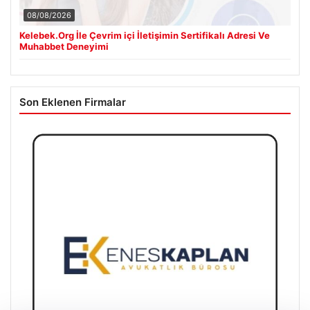
08/08/2026
Kelebek.Org İle Çevrim içi İletişimin Sertifikalı Adresi Ve
Muhabbet Deneyimi
Son Eklenen Firmalar