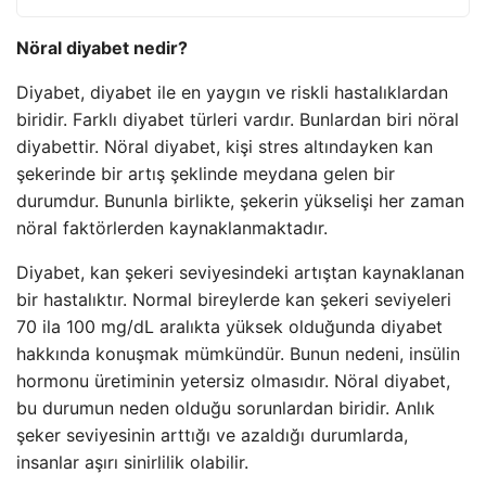
Nöral diyabet nedir?
Diyabet, diyabet ile en yaygın ve riskli hastalıklardan
biridir. Farklı diyabet türleri vardır. Bunlardan biri nöral
diyabettir. Nöral diyabet, kişi stres altındayken kan
şekerinde bir artış şeklinde meydana gelen bir
durumdur. Bununla birlikte, şekerin yükselişi her zaman
nöral faktörlerden kaynaklanmaktadır.
Diyabet, kan şekeri seviyesindeki artıştan kaynaklanan
bir hastalıktır. Normal bireylerde kan şekeri seviyeleri
70 ila 100 mg/dL aralıkta yüksek olduğunda diyabet
hakkında konuşmak mümkündür. Bunun nedeni, insülin
hormonu üretiminin yetersiz olmasıdır. Nöral diyabet,
bu durumun neden olduğu sorunlardan biridir. Anlık
şeker seviyesinin arttığı ve azaldığı durumlarda,
insanlar aşırı sinirlilik olabilir.