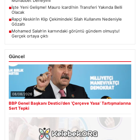
Muhabbet Deneyimi
İşte Yeni Gelişme! Mauro Icardi’nin Transferi Yakında Belli
■
Olacak
Rapçi Keskin’in Klip Çekimindeki Silah Kullanımı Nedeniyle
■
Gözaltı
Mohamed Salah’ın karnındaki görüntü gündem olmuştu!
■
Gerçek ortaya çıktı
Güncel
08/08/2026
BBP Genel Başkanı Destici’den ‘Çerçeve Yasa’ Tartışmalarına
Sert Tepki