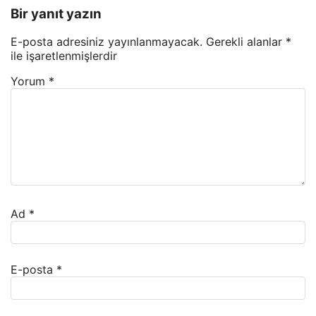
Bir yanıt yazın
E-posta adresiniz yayınlanmayacak.
Gerekli alanlar
*
ile işaretlenmişlerdir
Yorum
*
Ad
*
E-posta
*