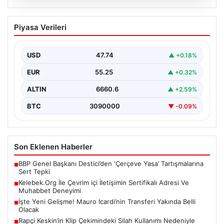
08.08.2026
Kelebek.Org İle Çevrim içi İletişimin
Piyasa Verileri
Sertifikalı Adresi Ve Muhabbet
Deneyimi
USD
47.74
▲ +0.18%
Sanal ortamında insanların kaliteli bir biçimde bağlantı
sağlaması kritik bir önem barındırmaktadır. Günümüzde
EUR
55.25
▲ +0.32%
birçok…
ALTIN
6660.6
▲ +2.59%
BTC
3090000
▼ -0.09%
Son Eklenen Haberler
BBP Genel Başkanı Destici’den ‘Çerçeve Yasa’ Tartışmalarına
■
Sert Tepki
Kelebek.Org İle Çevrim içi İletişimin Sertifikalı Adresi Ve
■
Muhabbet Deneyimi
İşte Yeni Gelişme! Mauro Icardi’nin Transferi Yakında Belli
■
Olacak
Rapçi Keskin’in Klip Çekimindeki Silah Kullanımı Nedeniyle
■