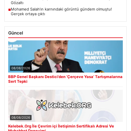
Gözaltı
Mohamed Salah’ın karnındaki görüntü gündem olmuştu!
■
Gerçek ortaya çıktı
Güncel
08/08/2026
BBP Genel Başkanı Destici’den ‘Çerçeve Yasa’ Tartışmalarına
Sert Tepki
08/08/2026
Kelebek.Org İle Çevrim içi İletişimin Sertifikalı Adresi Ve
Muhabbet Deneyimi