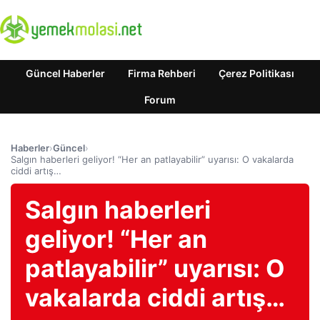
Güncel Haberler
Firma Rehberi
Çerez Politikası
Forum
Haberler
›
Güncel
›
Salgın haberleri geliyor! “Her an patlayabilir” uyarısı: O vakalarda
ciddi artış…
Salgın haberleri
geliyor! “Her an
patlayabilir” uyarısı: O
vakalarda ciddi artış…