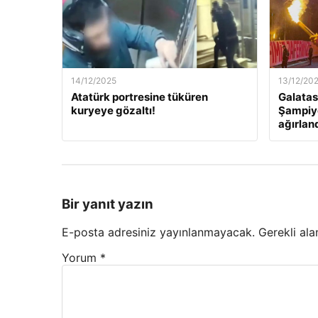
14/12/2025
13/12/20
Atatürk portresine tüküren
Galatas
kuryeye gözaltı!
Şampiyo
ağırlan
Bir yanıt yazın
E-posta adresiniz yayınlanmayacak.
Gerekli ala
Yorum
*