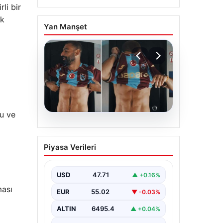
rli bir
ık
Yan Manşet
lu ve
05.08.2026
Mohamed Salah’ın
Piyasa Verileri
karnındaki görüntü
gündem olmuştu!
Gerçek ortaya çıktı
USD
47.71
▲ +0.16%
ması
EUR
55.02
▼ -0.03%
ALTIN
6495.4
▲ +0.04%