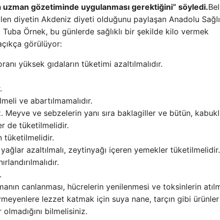
a uzman gözetiminde uygulanması gerektiğini” söyledi.
Beli
ilen diyetin Akdeniz diyeti olduğunu paylaşan Anadolu Sağl
uba Örnek, bu günlerde sağlıklı bir şekilde kilo vermek
açıkça görülüyor:
anı yüksek gıdaların tüketimi azaltılmalıdır.
.
lmeli ve abartılmamalıdır.
z. Meyve ve sebzelerin yanı sıra baklagiller ve bütün, kabuk
r de tüketilmelidir.
 tüketilmelidir.
 yağlar azaltılmalı, zeytinyağı içeren yemekler tüketilmelidir.
rlandırılmalıdır.
.
manın canlanması, hücrelerin yenilenmesi ve toksinlerin atıl
meyenlere lezzet katmak için suya nane, tarçın gibi ürünler
r olmadığını bilmelisiniz.