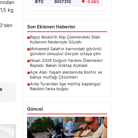
arından
BTC
3057310
▼ -0.38%
1,5 kg
0'den
Son Eklenen Haberler
Rapçi Keskin’in Klip Çekimindeki Silah
■
Kullanımı Nedeniyle Gözaltı
Mohamed Salah’ın karnındaki görüntü
■
gündem olmuştu! Gerçek ortaya çıktı
Nisan 2026 Doğum Yardımı Ödemeleri
■
Başladı: Bakan Göktaş Açıkladı
Açık Alan Yaşam alanlarında Konfor ve
■
bahçe mutfağı Çözümleri
Arda Turan’dan lige müthiş başlangıç!
■
e
Rakibini farka boğdu
Güncel