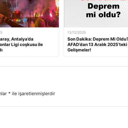
25
13/12/2025
aray, Antalya’da
Son Dakika: Deprem Mi Oldu
nlar Ligi coşkusu ile
AFAD’dan 13 Aralık 2025’teki
dı
Gelişmeler!
nlar
*
ile işaretlenmişlerdir