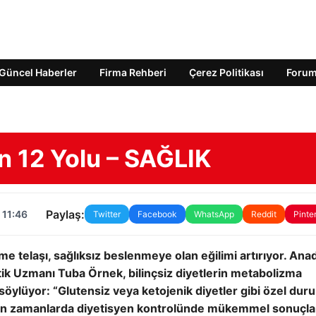
Güncel Haberler
Firma Rehberi
Çerez Politikası
Foru
in 12 Yolu – SAĞLIK
Paylaş:
 11:46
Twitter
Facebook
WhatsApp
Reddit
Pinte
rme telaşı, sağlıksız beslenmeye olan eğilimi artırıyor.
Anad
ik Uzmanı Tuba Örnek, bilinçsiz diyetlerin metabolizma
ı söylüyor: “Glutensiz veya ketojenik diyetler gibi özel dur
on zamanlarda diyetisyen kontrolünde mükemmel sonuçla