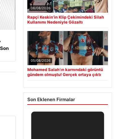
06/08/2026
Rapçi Keskin’in Klip Çekimindeki Silah
Kullanımı Nedeniyle Gözaltı
?
 Son
05/08/2026
Mohamed Salah’ın karnındaki görüntü
gündem olmuştu! Gerçek ortaya çıktı
Son Eklenen Firmalar