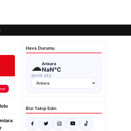
m
Hava Durumu
☁
Ankara
NaN°C
ŞEHIR SEÇ
rest
olu
Bizi Takip Edin
umlara
r