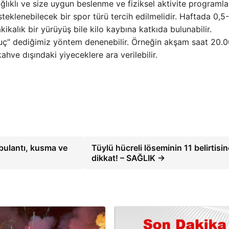
ağlıklı ve size uygun beslenme ve fiziksel aktivite programl
teklenebilecek bir spor türü tercih edilmelidir. Haftada 0,5-
ikalık bir yürüyüş bile kilo kaybına katkıda bulunabilir.
ç” dediğimiz yöntem denenebilir. Örneğin akşam saat 20.0
ahve dışındaki yiyeceklere ara verilebilir.
 bulantı, kusma ve
Tüylü hücreli löseminin 11 belirtisin
dikkat! – SAĞLIK →