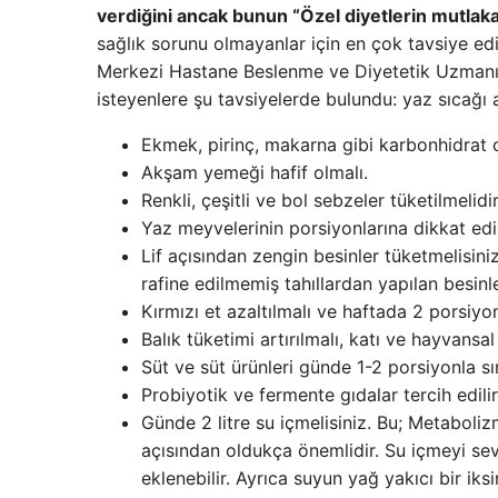
verdiğini ancak bunun “Özel diyetlerin mutlak
sağlık sorunu olmayanlar için en çok tavsiye ed
Merkezi Hastane Beslenme ve Diyetetik Uzmanı T
isteyenlere şu tavsiyelerde bulundu: yaz sıcağı 
Ekmek, pirinç, makarna gibi karbonhidrat or
Akşam yemeği hafif olmalı.
Renkli, çeşitli ve bol sebzeler tüketilmelidir
Yaz meyvelerinin porsiyonlarına dikkat edi
Lif açısından zengin besinler tüketmelisini
rafine edilmemiş tahıllardan yapılan besinle
Kırmızı et azaltılmalı ve haftada 2 porsiyon
Balık tüketimi artırılmalı, katı ve hayvansal
Süt ve süt ürünleri günde 1-2 porsiyonla sını
Probiyotik ve fermente gıdalar tercih edilir
Günde 2 litre su içmelisiniz. Bu; Metaboliz
açısından oldukça önemlidir. Su içmeyi sev
eklenebilir. Ayrıca suyun yağ yakıcı bir iksi