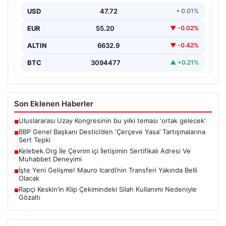
USD
47.72
• 0.01%
Büyük Birlik Partisi (BBP) Genel Başkanı Mustafa
Destici, partisinin genel merkezinde düzenlediği basın
EUR
55.20
▼ -0.02%
toplantısında…
ALTIN
6632.9
▼ -0.42%
BTC
3094477
▲ +0.21%
Son Eklenen Haberler
Uluslararası Uzay Kongresinin bu yılki teması ‘ortak gelecek’
■
BBP Genel Başkanı Destici’den ‘Çerçeve Yasa’ Tartışmalarına
■
Sert Tepki
Kelebek.Org İle Çevrim içi İletişimin Sertifikalı Adresi Ve
■
Muhabbet Deneyimi
İşte Yeni Gelişme! Mauro Icardi’nin Transferi Yakında Belli
■
Olacak
Rapçi Keskin’in Klip Çekimindeki Silah Kullanımı Nedeniyle
■
Gözaltı