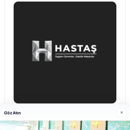
×
Göz Atın
Enes Kaplan Avukatlık Bürosu
28/04/2026