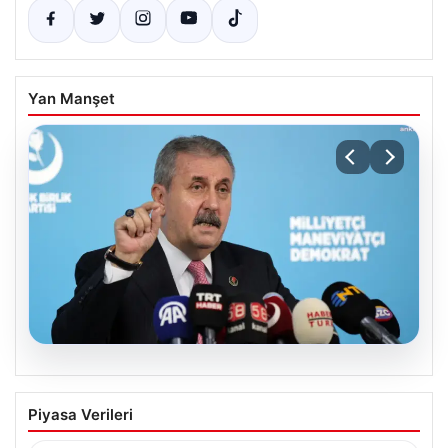
Yan Manşet
08.08.2026
BBP Genel Başkanı Destici’den
Piyasa Verileri
‘Çerçeve Yasa’ Tartışmalarına Sert
Tepki