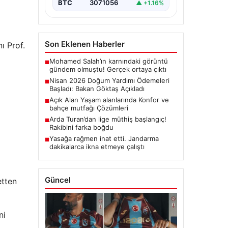
BTC
3071056
▲ +1.16%
Son Eklenen Haberler
ı Prof.
Mohamed Salah’ın karnındaki görüntü
■
gündem olmuştu! Gerçek ortaya çıktı
Nisan 2026 Doğum Yardımı Ödemeleri
■
Başladı: Bakan Göktaş Açıkladı
Açık Alan Yaşam alanlarında Konfor ve
■
bahçe mutfağı Çözümleri
Arda Turan’dan lige müthiş başlangıç!
■
Rakibini farka boğdu
Yasağa rağmen inat etti. Jandarma
■
dakikalarca ikna etmeye çalıştı
Güncel
etten
ni