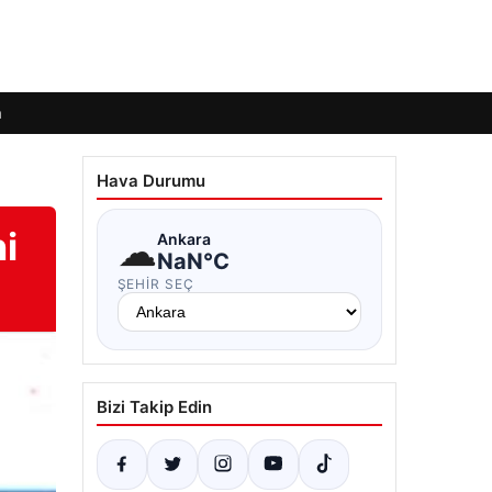
m
Hava Durumu
i
☁
Ankara
NaN°C
ŞEHIR SEÇ
Bizi Takip Edin