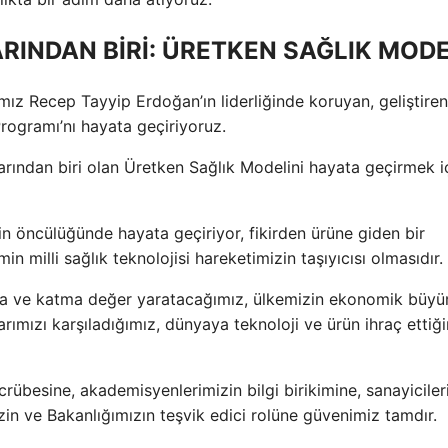
RINDAN BİRİ: ÜRETKEN SAĞLIK MODE
Recep Tayyip Erdoğan’ın liderliğinde koruyan, geliştiren
Programı’nı hayata geçiriyoruz.
ından biri olan Üretken Sağlık Modelini hayata geçirmek iç
n öncülüğünde hayata geçiriyor, fikirden ürüne giden bir
 milli sağlık teknolojisi hareketimizin taşıyıcısı olmasıdır.
rka ve katma değer yaratacağımız, ülkemizin ekonomik büy
rımızı karşıladığımız, dünyaya teknoloji ve ürün ihraç ettiğ
rübesine, akademisyenlerimizin bilgi birikimine, sanayiciler
izin ve Bakanlığımızın teşvik edici rolüne güvenimiz tamdır.