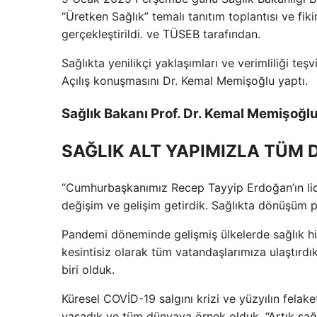
“Üretken Sağlık” temalı tanıtım toplantısı ve fiki
gerçekleştirildi. ve TÜSEB tarafından.
Sağlıkta yenilikçi yaklaşımları ve verimliliği 
Açılış konuşmasını Dr. Kemal Memişoğlu yaptı.
Sağlık Bakanı Prof. Dr. Kemal Memişoğl
SAĞLIK ALT YAPIMIZLA TÜM
“Cumhurbaşkanımız Recep Tayyip Erdoğan’ın lid
değişim ve gelişim getirdik. Sağlıkta dönüşüm p
Pandemi döneminde gelişmiş ülkelerde sağlık hi
kesintisiz olarak tüm vatandaşlarımıza ulaştırdı
biri olduk.
Küresel COVİD-19 salgını krizi ve yüzyılın fela
yaşadık ve tüm dünyaya örnek olduk. “Artık sağl