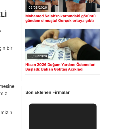
05/08/2026
Lİ
Mohamed Salah’ın karnındaki görüntü
gündem olmuştu! Gerçek ortaya çıktı
,
in bir
05/08/2026
Nisan 2026 Doğum Yardımı Ödemeleri
Başladı: Bakan Göktaş Açıkladı
ümesine
Son Eklenen Firmalar
imiz
imizin