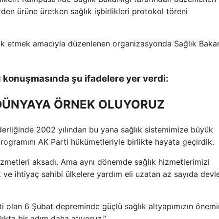
rden ürüne üretken sağlık işbirlikleri protokol töreni
teşvik etmek amacıyla düzenlenen organizasyonda Sağlık Bakan
u konuşmasında şu ifadelere yer verdi:
 DÜNYAYA ÖRNEK OLUYORUZ
erliğinde 2002 yılından bu yana sağlık sistemimize büyük
rogramını AK Parti hükümetleriyle birlikte hayata geçirdik.
zmetleri aksadı. Ama aynı dönemde sağlık hizmetlerimizi
k ve ihtiyaç sahibi ülkelere yardım eli uzatan az sayıda devl
keti olan 6 Şubat depreminde güçlü sağlık altyapımızın önemi
ıkta bir adım daha atıyoruz.”