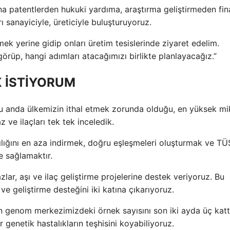
nına patentlerden hukuki yardıma, araştırma geliştirmeden fin
ı sanayiciyle, üreticiyle buluşturuyoruz.
ek yerine gidip onları üretim tesislerinde ziyaret edelim.
 görüp, hangi adımları atacağımızı birlikte planlayacağız.”
K İSTİYORUM
u anda ülkemizin ithal etmek zorunda olduğu, en yüksek mi
z ve ilaçları tek tek inceledik.
ılığını en aza indirmek, doğru eşleşmeleri oluşturmak ve TÜ
e sağlamaktır.
zlar, aşı ve ilaç geliştirme projelerine destek veriyoruz. Bu
e geliştirme desteğini iki katına çıkarıyoruz.
an genom merkezimizdeki örnek sayısını son iki ayda üç kat
 genetik hastalıkların teşhisini koyabiliyoruz.