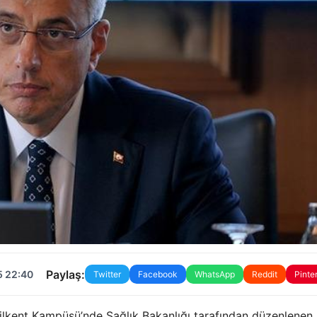
Paylaş:
5 22:40
Twitter
Facebook
WhatsApp
Reddit
Pinte
lkent Kampüsü’nde Sağlık Bakanlığı tarafından düzenlenen