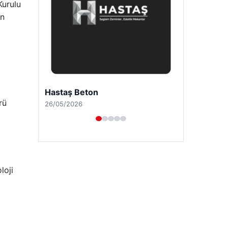
Kurulu
on
Enes Kaplan Avukatlık Bürosu
rü
28/04/2026
loji