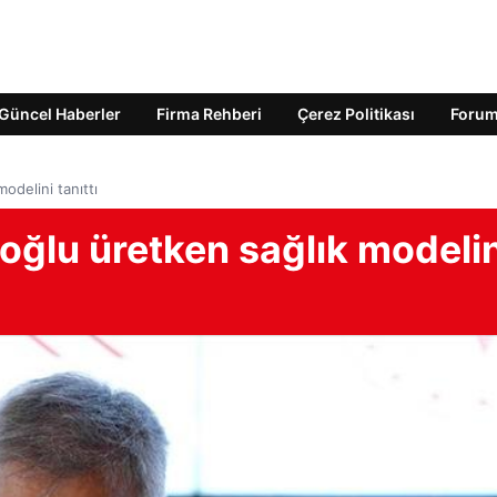
Güncel Haberler
Firma Rehberi
Çerez Politikası
Foru
odelini tanıttı
oğlu üretken sağlık modelin