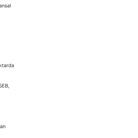
ansal
ktarda
SEB,
tan