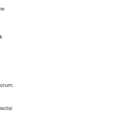
ne
ık
yorum:
eclisi
.