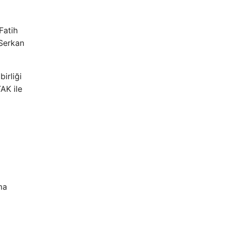
Fatih
 Serkan
irliği
AK ile
ma