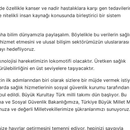
özellikle kanser ve nadir hastalıklara karşı gen tedavileri
e nitelikli insan kaynağı konusunda birleştirici bir sistem
ha bilim dünyamızla paylaşalım. Böylelikle bu verilerin sağl
ne hizmet etmesini ve ulusal bilişim sektörümüzün uluslararası
ayı hedefliyoruz.
nolojisi hareketimizin lokomotifi olacaktır. Üretken sağlık
ülebilirliğini en üst seviyelere taşıyacaktır.
in ilk adımlarından biri olarak sizlere bir müjde vermek isti
rda sağlık hizmetlerinin sosyal güvenlik kurumu tarafından
 edildi. Büyük Kurultay Türk milli takımı dün başlıyor. Bu
a ve Sosyal Güvenlik Bakanlığımıza, Türkiye Büyük Millet M
uza ve değerli Milletvekillerimize şükranlarımızı sunuyoruz
ze hayırlar getirmesini temenni ediyor, hepinizi saygıyla