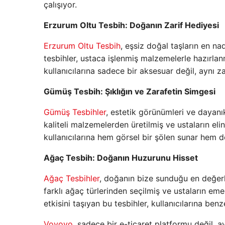
çalışıyor.
Erzurum Oltu Tesbih: Doğanın Zarif Hediyesi
Erzurum Oltu Tesbih
, eşsiz doğal taşların en n
tesbihler, ustaca işlenmiş malzemelerle hazırlanm
kullanıcılarına sadece bir aksesuar değil, aynı
Gümüş Tesbih: Şıklığın ve Zarafetin Simgesi
Gümüş Tesbihler
, estetik görünümleri ve dayanık
kaliteli malzemelerden üretilmiş ve ustaların eli
kullanıcılarına hem görsel bir şölen sunar hem d
Ağaç Tesbih: Doğanın Huzurunu Hisset
Ağaç Tesbihler
, doğanın bize sunduğu en değerl
farklı ağaç türlerinden seçilmiş ve ustaların em
etkisini taşıyan bu tesbihler, kullanıcılarına ben
Vovoyo
, sadece bir e-ticaret platformu değil, 