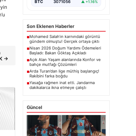
BTC
3071056
▲ +1.16%
yin
m’u
Son Eklenen Haberler
Mohamed Salah’ın karnındaki görüntü
■
gündem olmuştu! Gerçek ortaya çıktı
Nisan 2026 Doğum Yardımı Ödemeleri
■
n
Başladı: Bakan Göktaş Açıkladı
IK →
Açık Alan Yaşam alanlarında Konfor ve
■
bahçe mutfağı Çözümleri
Arda Turan’dan lige müthiş başlangıç!
■
Rakibini farka boğdu
Yasağa rağmen inat etti. Jandarma
■
dakikalarca ikna etmeye çalıştı
Güncel