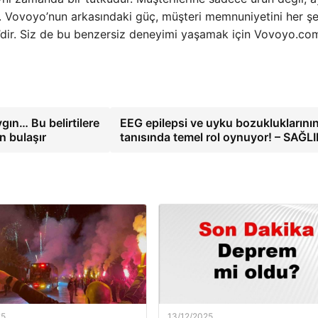
. Vovoyo’nun arkasındaki güç, müşteri memnuniyetini her şe
i’dir. Siz de bu benzersiz deneyimi yaşamak için Vovoyo.co
gın… Bu belirtilere
EEG epilepsi ve uyku bozukluklarını
n bulaşır
tanısında temel rol oynuyor! – SAĞL
25
13/12/2025