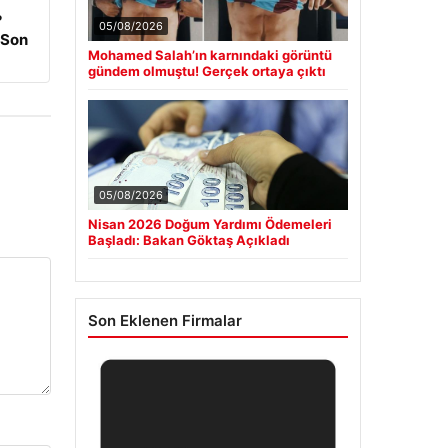
?
05/08/2026
 Son
Mohamed Salah’ın karnındaki görüntü
gündem olmuştu! Gerçek ortaya çıktı
05/08/2026
Nisan 2026 Doğum Yardımı Ödemeleri
Başladı: Bakan Göktaş Açıkladı
Son Eklenen Firmalar