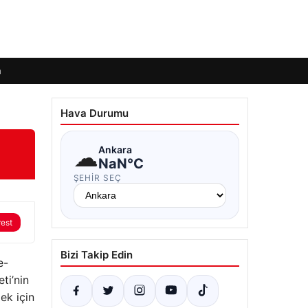
m
Hava Durumu
☁
Ankara
NaN°C
ŞEHIR SEÇ
rest
Bizi Takip Edin
e-
ti’nin
ek için