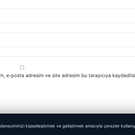
m, e-posta adresim ve site adresim bu tarayıcıya kaydedilsi
 deneyiminizi kişiselleştirmek ve geliştirmek amacıyla çerezler kullan
malta work and study
|
lemagrup.com.tr