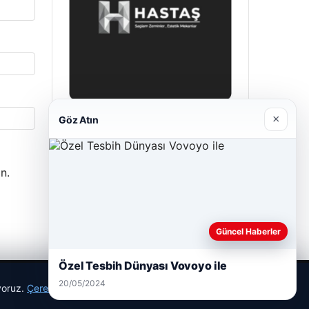
×
Göz Atın
Hastaş Beton
26/05/2026
n.
Güncel Haberler
Özel Tesbih Dünyası Vovoyo ile
20/05/2024
ıyoruz.
Çerez Politikamız
Reddet
Kabul Et