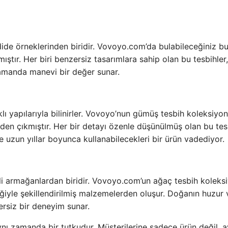
adide örneklerinden biridir. Vovoyo.com’da bulabileceğiniz b
ıştır. Her biri benzersiz tasarımlara sahip olan bu tesbihler,
 zamanda manevi bir değer sunar.
lı yapılarıyla bilinirler. Vovoyo’nun gümüş tesbih koleksiyon
nden çıkmıştır. Her bir detayı özenle düşünülmüş olan bu tesb
e uzun yıllar boyunca kullanabilecekleri bir ürün vadediyor.
i armağanlardan biridir. Vovoyo.com’un ağaç tesbih koleks
eğiyle şekillendirilmiş malzemelerden oluşur. Doğanın huzur v
zersiz bir deneyim sunar.
aynı zamanda bir tutkudur. Müşterilerine sadece ürün değil, a