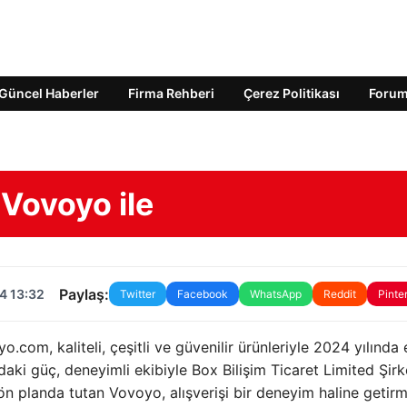
Güncel Haberler
Firma Rehberi
Çerez Politikası
Foru
Vovoyo ile
Paylaş:
4 13:32
Twitter
Facebook
WhatsApp
Reddit
Pinte
com, kaliteli, çeşitli ve güvenilir ürünleriyle 2024 yılında 
aki güç, deneyimli ekibiyle Box Bilişim Ticaret Limited Şirke
 planda tutan Vovoyo, alışverişi bir deneyim haline getirm