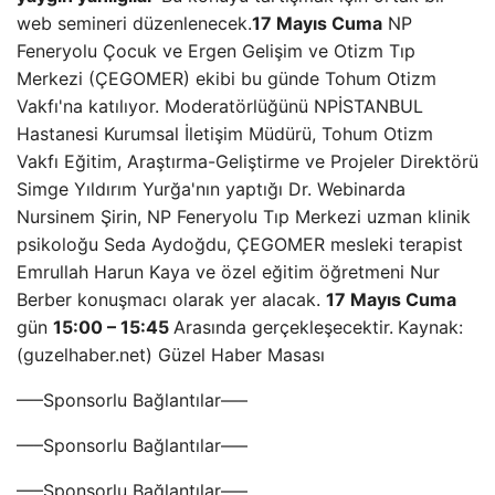
web semineri düzenlenecek.
17 Mayıs Cuma
NP
Feneryolu Çocuk ve Ergen Gelişim ve Otizm Tıp
Merkezi (ÇEGOMER) ekibi bu günde Tohum Otizm
Vakfı'na katılıyor. Moderatörlüğünü NPİSTANBUL
Hastanesi Kurumsal İletişim Müdürü, Tohum Otizm
Vakfı Eğitim, Araştırma-Geliştirme ve Projeler Direktörü
Simge Yıldırım Yurğa'nın yaptığı Dr. Webinarda
Nursinem Şirin, NP Feneryolu Tıp Merkezi uzman klinik
psikoloğu Seda Aydoğdu, ÇEGOMER mesleki terapist
Emrullah Harun Kaya ve özel eğitim öğretmeni Nur
Berber konuşmacı olarak yer alacak.
17 Mayıs Cuma
gün
15:00 – 15:45
Arasında gerçekleşecektir.
Kaynak:
(guzelhaber.net) Güzel Haber Masası
—–Sponsorlu Bağlantılar—–
—–Sponsorlu Bağlantılar—–
—–Sponsorlu Bağlantılar—–