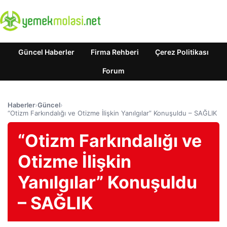
Güncel Haberler
Firma Rehberi
Çerez Politikası
Forum
Haberler
›
Güncel
›
“Otizm Farkındalığı ve Otizme İlişkin Yanılgılar” Konuşuldu – SAĞLIK
“Otizm Farkındalığı ve
Otizme İlişkin
Yanılgılar” Konuşuldu
– SAĞLIK