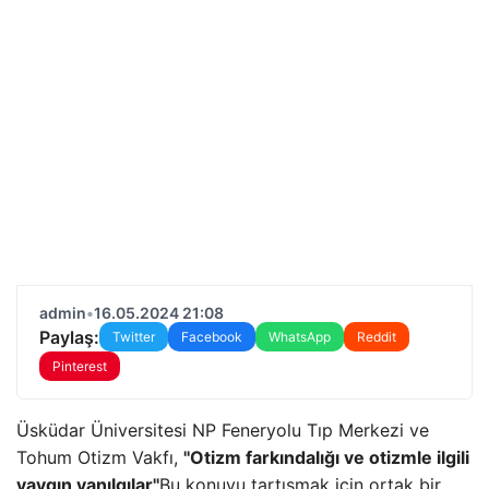
admin
•
16.05.2024 21:08
Paylaş:
Twitter
Facebook
WhatsApp
Reddit
Pinterest
Üsküdar Üniversitesi NP Feneryolu Tıp Merkezi ve
Tohum Otizm Vakfı,
''Otizm farkındalığı ve otizmle ilgili
yaygın yanılgılar''
Bu konuyu tartışmak için ortak bir