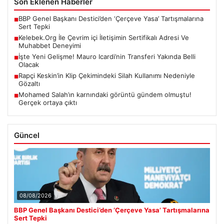
Son Eklenen Haberler
BBP Genel Başkanı Destici’den ‘Çerçeve Yasa’ Tartışmalarına
■
Sert Tepki
Kelebek.Org İle Çevrim içi İletişimin Sertifikalı Adresi Ve
■
Muhabbet Deneyimi
İşte Yeni Gelişme! Mauro Icardi’nin Transferi Yakında Belli
■
Olacak
Rapçi Keskin’in Klip Çekimindeki Silah Kullanımı Nedeniyle
■
Gözaltı
Mohamed Salah’ın karnındaki görüntü gündem olmuştu!
■
Gerçek ortaya çıktı
Güncel
08/08/2026
BBP Genel Başkanı Destici’den ‘Çerçeve Yasa’ Tartışmalarına
Sert Tepki