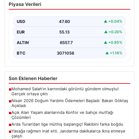
Piyasa Verileri
Başladı: Bakan Göktaş Açıkladı
Nisan ayı doğum yardımı ödemeleri, ihtiyaç sahibi
ailelerin beklediği şekilde hesaplara yatırılmaya devam
USD
47.60
▲ +0.04%
ediyor.…
EUR
55.13
▲ +0.20%
ALTIN
6557.7
▲ +0.95%
BTC
3071056
▲ +1.16%
Son Eklenen Haberler
Mohamed Salah’ın karnındaki görüntü gündem olmuştu!
■
Gerçek ortaya çıktı
Nisan 2026 Doğum Yardımı Ödemeleri Başladı: Bakan Göktaş
■
Açıkladı
Açık Alan Yaşam alanlarında Konfor ve bahçe mutfağı
■
Çözümleri
Arda Turan’dan lige müthiş başlangıç! Rakibini farka boğdu
■
Yasağa rağmen inat etti. Jandarma dakikalarca ikna etmeye
■
çalıştı