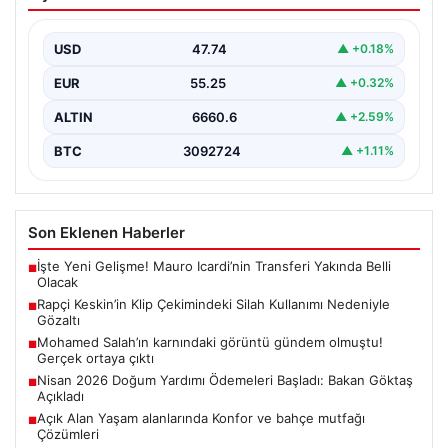
Kullanımı Nedeniyle Gözaltı
Samsun’da sosyal medya platformlarında ‘Keskin’ sahne
adıyla bilinen rap müzik sanatçısı Yüşa Keskin, klip…
USD
47.74
▲ +0.18%
EUR
55.25
▲ +0.32%
ALTIN
6660.6
▲ +2.59%
BTC
3092724
▲ +1.11%
Son Eklenen Haberler
İşte Yeni Gelişme! Mauro Icardi’nin Transferi Yakında Belli
■
Olacak
Rapçi Keskin’in Klip Çekimindeki Silah Kullanımı Nedeniyle
■
Gözaltı
Mohamed Salah’ın karnındaki görüntü gündem olmuştu!
■
Gerçek ortaya çıktı
Nisan 2026 Doğum Yardımı Ödemeleri Başladı: Bakan Göktaş
■
Açıkladı
Açık Alan Yaşam alanlarında Konfor ve bahçe mutfağı
■
Çözümleri