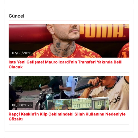
Güncel
07/08/2026
İşte Yeni Gelişme! Mauro Icardi’nin Transferi Yakında Belli
Olacak
06/08/2026
Rapçi Keskin’in Klip Çekimindeki Silah Kullanımı Nedeniyle
Gözaltı