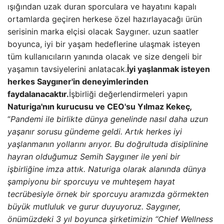
ışığından uzak duran sporculara ve hayatını kapalı
ortamlarda geçiren herkese özel hazırlayacağı ürün
serisinin marka elçisi olacak Saygıner. uzun saatler
boyunca, iyi bir yaşam hedeflerine ulaşmak isteyen
tüm kullanıcıların yanında olacak ve size dengeli bir
yaşamın tavsiyelerini anlatacak.
İyi yaşlanmak isteyen
herkes Saygıner'in deneyimlerinden
faydalanacaktır.
İşbirliği değerlendirmeleri yapın
Naturiga'nın kurucusu ve CEO'su Yılmaz Kekeç
,
“
Pandemi ile birlikte dünya genelinde nasıl daha uzun
yaşanır sorusu gündeme geldi. Artık herkes iyi
yaşlanmanın yollarını arıyor. Bu doğrultuda disiplinine
hayran olduğumuz Semih Saygıner ile yeni bir
işbirliğine imza attık. Naturiga olarak alanında dünya
şampiyonu bir sporcuyu ve muhteşem hayat
tecrübesiyle örnek bir sporcuyu aramızda görmekten
büyük mutluluk ve gurur duyuyoruz. Saygıner,
önümüzdeki 3 yıl boyunca şirketimizin “Chief Wellness