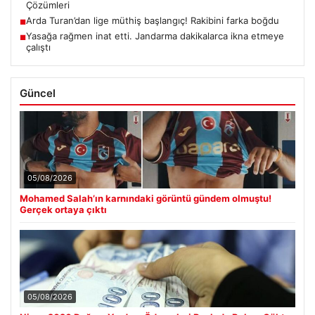
Çözümleri
Arda Turan’dan lige müthiş başlangıç! Rakibini farka boğdu
■
Yasağa rağmen inat etti. Jandarma dakikalarca ikna etmeye
■
çalıştı
Güncel
05/08/2026
Mohamed Salah’ın karnındaki görüntü gündem olmuştu!
Gerçek ortaya çıktı
05/08/2026