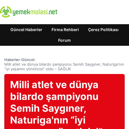
Güncel Haberler
Firma Rehberi
Çerez Politikası
Forum
Haberler
›
Güncel
›
Milli atlet ve dünya bilardo şampiyonu Semih Saygıner, Naturiga'nın
“iyi yaşamın yöneticisi” oldu – SAĞLIK
Milli atlet ve dünya
bilardo şampiyonu
Semih Saygıner,
Naturiga'nın “iyi