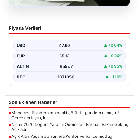
05.08.2026
Nisan 2026 Doğum Yardımı Ödemeleri
Piyasa Verileri
Başladı: Bakan Göktaş Açıkladı
Nisan ayı doğum yardımı ödemeleri, ihtiyaç sahibi
ailelerin beklediği şekilde hesaplara yatırılmaya devam
USD
47.60
▲ +0.04%
ediyor.…
EUR
55.13
▲ +0.20%
ALTIN
6557.7
▲ +0.95%
BTC
3071056
▲ +1.16%
Son Eklenen Haberler
Mohamed Salah’ın karnındaki görüntü gündem olmuştu!
■
Gerçek ortaya çıktı
Nisan 2026 Doğum Yardımı Ödemeleri Başladı: Bakan Göktaş
■
Açıkladı
Açık Alan Yaşam alanlarında Konfor ve bahçe mutfağı
■