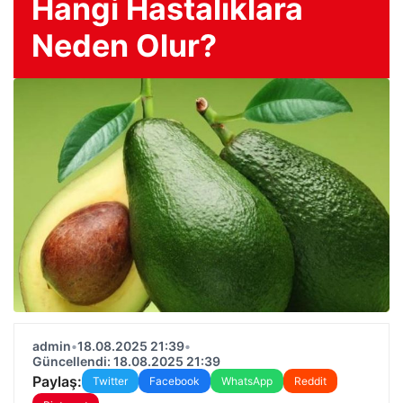
Hangi Hastalıklara
Neden Olur?
admin
•
18.08.2025 21:39
•
Güncellendi: 18.08.2025 21:39
Paylaş:
Twitter
Facebook
WhatsApp
Reddit