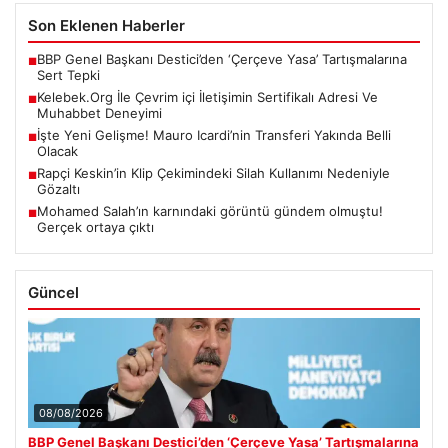
Son Eklenen Haberler
BBP Genel Başkanı Destici’den ‘Çerçeve Yasa’ Tartışmalarına
■
Sert Tepki
Kelebek.Org İle Çevrim içi İletişimin Sertifikalı Adresi Ve
■
Muhabbet Deneyimi
İşte Yeni Gelişme! Mauro Icardi’nin Transferi Yakında Belli
■
Olacak
Rapçi Keskin’in Klip Çekimindeki Silah Kullanımı Nedeniyle
■
Gözaltı
Mohamed Salah’ın karnındaki görüntü gündem olmuştu!
■
Gerçek ortaya çıktı
Güncel
08/08/2026
BBP Genel Başkanı Destici’den ‘Çerçeve Yasa’ Tartışmalarına