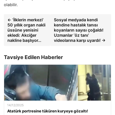
olabilir.
← ‘İlklerin merkezi’
Sosyal medyada kendi
50 yıllık organ nakli
kendine hastalık tanısı
üssüne yenisini
koyanların sayısı çoğaldı!
ekledi: Akciğer
Uzmanlar ‘öz tanı’
nakline başlıyor…
videolarına karşı uyardı! →
Tavsiye Edilen Haberler
14/12/2025
Atatürk portresine tüküren kuryeye gözaltı!