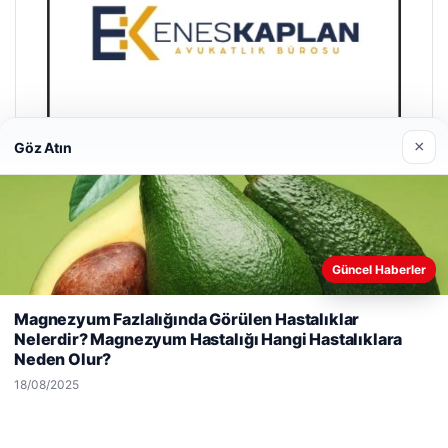
×
Göz Atın
Enes Kaplan Avukatlık Bürosu
Güncel Haberler
28/04/2026
Web sitemizi nasıl kullandığınızı daha iyi anlayabilmek,
Magnezyum Fazlalığında Görülen Hastalıklar
deneyiminizi kişiselleştirmek ve geliştirmek amacıyla çerezler
Nelerdir? Magnezyum Hastalığı Hangi Hastalıklara
kullanıyoruz.
Çerez Politikamız
Neden Olur?
Reddet
Kabul Et
18/08/2025
© 2026 Yemek Molası – Güncel Haberler