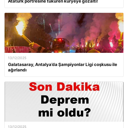
Atatürk portresine tüküren kuryeye gözaltı!
13/12/2025
Galatasaray, Antalya’da Şampiyonlar Ligi coşkusu ile
ağırlandı
13/12/2025