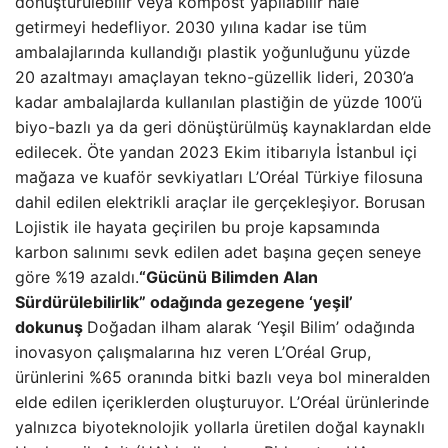
dönüştürülebilir veya kompost yapılabilir hale
getirmeyi hedefliyor. 2030 yılına kadar ise tüm
ambalajlarında kullandığı plastik yoğunluğunu yüzde
20 azaltmayı amaçlayan tekno-güzellik lideri, 2030’a
kadar ambalajlarda kullanılan plastiğin de yüzde 100’ü
biyo-bazlı ya da geri dönüştürülmüş kaynaklardan elde
edilecek. Öte yandan 2023 Ekim itibarıyla İstanbul içi
mağaza ve kuaför sevkiyatları L’Oréal Türkiye filosuna
dahil edilen elektrikli araçlar ile gerçekleşiyor. Borusan
Lojistik ile hayata geçirilen bu proje kapsamında
karbon salınımı sevk edilen adet başına geçen seneye
göre %19 azaldı.
“Gücünü Bilimden Alan
Sürdürülebilirlik” odağında gezegene ‘yeşil’
dokunuş
Doğadan ilham alarak ‘Yeşil Bilim’ odağında
inovasyon çalışmalarına hız veren L’Oréal Grup,
ürünlerini %65 oranında bitki bazlı veya bol mineralden
elde edilen içeriklerden oluşturuyor. L’Oréal ürünlerinde
yalnızca biyoteknolojik yollarla üretilen doğal kaynaklı