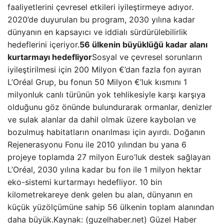
faaliyetlerini çevresel etkileri iyileştirmeye adıyor.
2020’de duyurulan bu program, 2030 yılına kadar
dünyanın en kapsayıcı ve iddialı sürdürülebilirlik
hedeflerini içeriyor.
56 ülkenin büyüklüğü kadar alanı
kurtarmayı hedefliyor
Sosyal ve çevresel sorunların
iyileştirilmesi için 200 Milyon €’dan fazla fon ayıran
L’Oréal Grup, bu fonun 50 Milyon €’luk kısmını 1
milyonluk canlı türünün yok tehlikesiyle karşı karşıya
olduğunu göz önünde bulundurarak ormanlar, denizler
ve sulak alanlar da dahil olmak üzere kaybolan ve
bozulmuş habitatların onarılması için ayırdı. Doğanın
Rejenerasyonu Fonu ile 2010 yılından bu yana 6
projeye toplamda 27 milyon Euro’luk destek sağlayan
L’Oréal, 2030 yılına kadar bu fon ile 1 milyon hektar
eko-sistemi kurtarmayı hedefliyor. 10 bin
kilometrekareye denk gelen bu alan, dünyanın en
küçük yüzölçümüne sahip 56 ülkenin toplam alanından
daha büyük.Kaynak: (guzelhaber.net) Güzel Haber