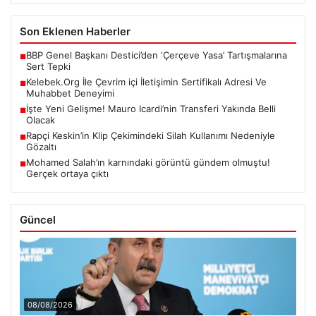
Son Eklenen Haberler
BBP Genel Başkanı Destici’den ‘Çerçeve Yasa’ Tartışmalarına
■
Sert Tepki
Kelebek.Org İle Çevrim içi İletişimin Sertifikalı Adresi Ve
■
Muhabbet Deneyimi
İşte Yeni Gelişme! Mauro Icardi’nin Transferi Yakında Belli
■
Olacak
Rapçi Keskin’in Klip Çekimindeki Silah Kullanımı Nedeniyle
■
Gözaltı
Mohamed Salah’ın karnındaki görüntü gündem olmuştu!
■
Gerçek ortaya çıktı
Güncel
08/08/2026