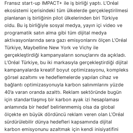
Fransız start-up IMPACT+ ile iş birliği yaptı. L’Oréal
ekosistemi içerisindeki tüm ülkelerde gerçekleştirilmesi
planlanan iş birliğinin pilot ülkelerinden biri Türkiye
oldu. Bu iş birliğiyle sosyal medya, yayın içi video ve
programatik satın alma gibi tüm dijital medya
aktivasyonlarında sera gazı emisyonlarını ölçen L’Oréal
Türkiye, Maybelline New York ve Vichy ile
gerçekleştirdiği kampanyaların sonuçlarını da açıkladı.
L’Oréal Türkiye, bu iki markasıyla gerçekleştirdiği dijital
kampanyalarda kreatif boyut optimizasyonu, kompleks
görsel azaltımı ve hedeflemelerde yapılan cihaz ve
bağlantı optimizasyonuyla karbon salınımlarını yüzde
40’a varan oranda azalttı. Reklam sektöründe bugün
için standartlaşmış bir karbon ayak izi hesaplaması
anlamında bir hedef belirlenmemiş olsa da global
ölçekte en büyük dördüncü reklam veren olan L’Oréal
sürdürülebilir dünya hedefleri kapsamında dijital
karbon emisyonunu azaltmak için kendi inisiyatifini