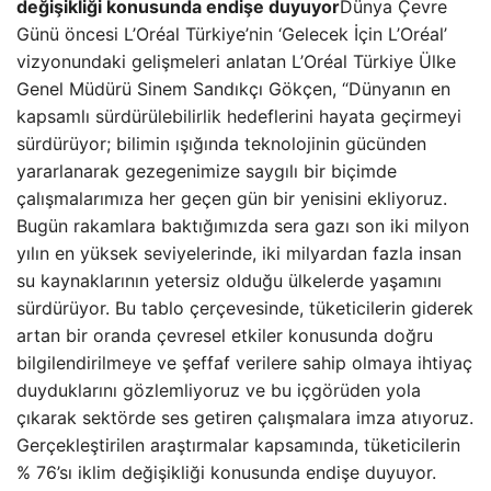
değişikliği konusunda endişe duyuyor
Dünya Çevre
Günü öncesi L’Oréal Türkiye’nin ‘Gelecek İçin L’Oréal’
vizyonundaki gelişmeleri anlatan L’Oréal Türkiye Ülke
Genel Müdürü Sinem Sandıkçı Gökçen, “Dünyanın en
kapsamlı sürdürülebilirlik hedeflerini hayata geçirmeyi
sürdürüyor; bilimin ışığında teknolojinin gücünden
yararlanarak gezegenimize saygılı bir biçimde
çalışmalarımıza her geçen gün bir yenisini ekliyoruz.
Bugün rakamlara baktığımızda sera gazı son iki milyon
yılın en yüksek seviyelerinde, iki milyardan fazla insan
su kaynaklarının yetersiz olduğu ülkelerde yaşamını
sürdürüyor. Bu tablo çerçevesinde, tüketicilerin giderek
artan bir oranda çevresel etkiler konusunda doğru
bilgilendirilmeye ve şeffaf verilere sahip olmaya ihtiyaç
duyduklarını gözlemliyoruz ve bu içgörüden yola
çıkarak sektörde ses getiren çalışmalara imza atıyoruz.
Gerçekleştirilen araştırmalar kapsamında, tüketicilerin
% 76’sı iklim değişikliği konusunda endişe duyuyor.