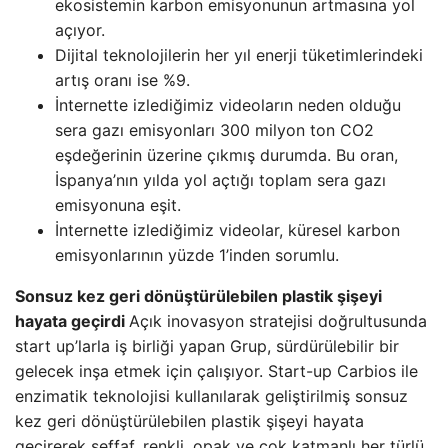
ekosistemin karbon emisyonunun artmasına yol
açıyor.
Dijital teknolojilerin her yıl enerji tüketimlerindeki
artış oranı ise %9.
İnternette izlediğimiz videoların neden olduğu
sera gazı emisyonları 300 milyon ton CO2
eşdeğerinin üzerine çıkmış durumda. Bu oran,
İspanya’nın yılda yol açtığı toplam sera gazı
emisyonuna eşit.
İnternette izlediğimiz videolar, küresel karbon
emisyonlarının yüzde 1’inden sorumlu.
Sonsuz kez geri dönüştürülebilen plastik şişeyi
hayata geçirdi
Açık inovasyon stratejisi doğrultusunda
start up’larla iş birliği yapan Grup, sürdürülebilir bir
gelecek inşa etmek için çalışıyor. Start-up Carbios ile
enzimatik teknolojisi kullanılarak geliştirilmiş sonsuz
kez geri dönüştürülebilen plastik şişeyi hayata
geçirerek şeffaf, renkli, opak ve çok katmanlı her türlü