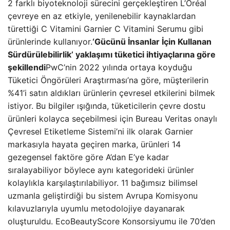
2 farklı biyoteknoloji sürecini gerçekleştiren L’Oréal
çevreye en az etkiyle, yenilenebilir kaynaklardan
türettiği C Vitamini Garnier C Vitamini Serumu gibi
ürünlerinde kullanıyor.
‘Gücünü İnsanlar İçin Kullanan
Sürdürülebilirlik’ yaklaşımı tüketici ihtiyaçlarına göre
şekillendi
PwC’nin 2022 yılında ortaya koyduğu
Tüketici Öngörüleri Araştırması’na göre, müşterilerin
%41’i satın aldıkları ürünlerin çevresel etkilerini bilmek
istiyor. Bu bilgiler ışığında, tüketicilerin çevre dostu
ürünleri kolayca seçebilmesi için Bureau Veritas onaylı
Çevresel Etiketleme Sistemi’ni ilk olarak Garnier
markasıyla hayata geçiren marka, ürünleri 14
gezegensel faktöre göre A’dan E’ye kadar
sıralayabiliyor böylece aynı kategorideki ürünler
kolaylıkla karşılaştırılabiliyor. 11 bağımsız bilimsel
uzmanla geliştirdiği bu sistem Avrupa Komisyonu
kılavuzlarıyla uyumlu metodolojiye dayanarak
oluşturuldu. EcoBeautyScore Konsorsiyumu ile 70’den