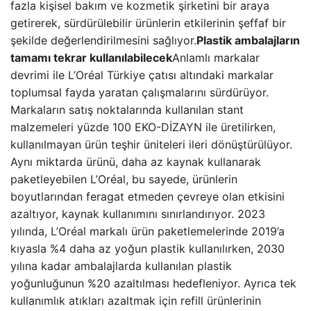
fazla kişisel bakım ve kozmetik şirketini bir araya
getirerek, sürdürülebilir ürünlerin etkilerinin şeffaf bir
şekilde değerlendirilmesini sağlıyor.
Plastik ambalajların
tamamı tekrar kullanılabilecek
Anlamlı markalar
devrimi ile L’Oréal Türkiye çatısı altındaki markalar
toplumsal fayda yaratan çalışmalarını sürdürüyor.
Markaların satış noktalarında kullanılan stant
malzemeleri yüzde 100 EKO-DİZAYN ile üretilirken,
kullanılmayan ürün teşhir üniteleri ileri dönüştürülüyor.
Aynı miktarda ürünü, daha az kaynak kullanarak
paketleyebilen L’Oréal, bu sayede, ürünlerin
boyutlarından feragat etmeden çevreye olan etkisini
azaltıyor, kaynak kullanımını sınırlandırıyor. 2023
yılında, L’Oréal markalı ürün paketlemelerinde 2019’a
kıyasla %4 daha az yoğun plastik kullanılırken, 2030
yılına kadar ambalajlarda kullanılan plastik
yoğunluğunun %20 azaltılması hedefleniyor. Ayrıca tek
kullanımlık atıkları azaltmak için refill ürünlerinin