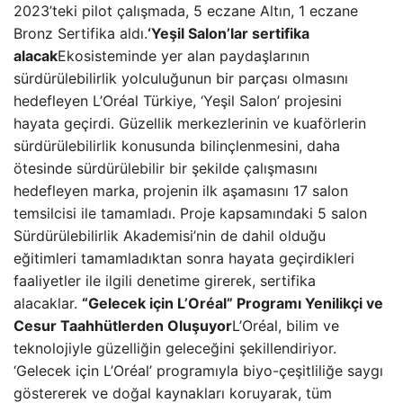
2023’teki pilot çalışmada, 5 eczane Altın, 1 eczane
Bronz Sertifika aldı.
‘Yeşil Salon’lar sertifika
alacak
Ekosisteminde yer alan paydaşlarının
sürdürülebilirlik yolculuğunun bir parçası olmasını
hedefleyen L’Oréal Türkiye, ‘Yeşil Salon’ projesini
hayata geçirdi. Güzellik merkezlerinin ve kuaförlerin
sürdürülebilirlik konusunda bilinçlenmesini, daha
ötesinde sürdürülebilir bir şekilde çalışmasını
hedefleyen marka, projenin ilk aşamasını 17 salon
temsilcisi ile tamamladı. Proje kapsamındaki 5 salon
Sürdürülebilirlik Akademisi’nin de dahil olduğu
eğitimleri tamamladıktan sonra hayata geçirdikleri
faaliyetler ile ilgili denetime girerek, sertifika
alacaklar.
“Gelecek için L’Oréal” Programı Yenilikçi ve
Cesur Taahhütlerden Oluşuyor
L’Oréal, bilim ve
teknolojiyle güzelliğin geleceğini şekillendiriyor.
‘Gelecek için L’Oréal’ programıyla biyo-çeşitliliğe saygı
göstererek ve doğal kaynakları koruyarak, tüm