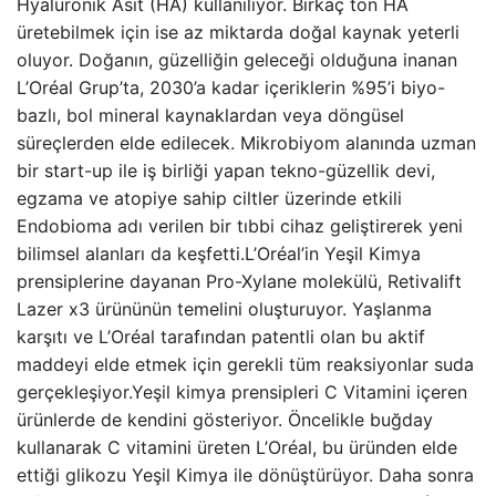
Hyaluronik Asit (HA) kullanılıyor. Birkaç ton HA
üretebilmek için ise az miktarda doğal kaynak yeterli
oluyor. Doğanın, güzelliğin geleceği olduğuna inanan
L’Oréal Grup’ta, 2030’a kadar içeriklerin %95’i biyo-
bazlı, bol mineral kaynaklardan veya döngüsel
süreçlerden elde edilecek. Mikrobiyom alanında uzman
bir start-up ile iş birliği yapan tekno-güzellik devi,
egzama ve atopiye sahip ciltler üzerinde etkili
Endobioma adı verilen bir tıbbi cihaz geliştirerek yeni
bilimsel alanları da keşfetti.L’Oréal’in Yeşil Kimya
prensiplerine dayanan Pro-Xylane molekülü, Retivalift
Lazer x3 ürününün temelini oluşturuyor. Yaşlanma
karşıtı ve L’Oréal tarafından patentli olan bu aktif
maddeyi elde etmek için gerekli tüm reaksiyonlar suda
gerçekleşiyor.Yeşil kimya prensipleri C Vitamini içeren
ürünlerde de kendini gösteriyor. Öncelikle buğday
kullanarak C vitamini üreten L’Oréal, bu üründen elde
ettiği glikozu Yeşil Kimya ile dönüştürüyor. Daha sonra