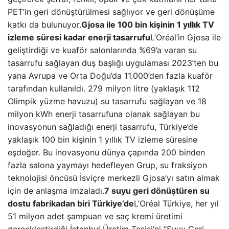
PET’in geri dönüştürülmesi sağlıyor ve geri dönüşüme
katkı da bulunuyor.
Gjosa ile 100 bin kişinin 1 yıllık TV
izleme süresi kadar enerji tasarrufu
L’Oréal’in Gjosa ile
geliştirdiği ve kuaför salonlarında %69’a varan su
tasarrufu sağlayan duş başlığı uygulaması 2023’ten bu
yana Avrupa ve Orta Doğu’da 11.000’den fazla kuaför
tarafından kullanıldı. 279 milyon litre (yaklaşık 112
Olimpik yüzme havuzu) su tasarrufu sağlayan ve 18
milyon kWh enerji tasarrufuna olanak sağlayan bu
inovasyonun sağladığı enerji tasarrufu, Türkiye’de
yaklaşık 100 bin kişinin 1 yıllık TV izleme süresine
eşdeğer. Bu inovasyonu dünya çapında 200 binden
fazla salona yaymayı hedefleyen Grup, su fraksiyon
teknolojisi öncüsü İsviçre merkezli Gjosa’yı satın almak
için de anlaşma imzaladı.
7 suyu geri dönüştüren su
dostu fabrikadan biri Türkiye’de
L’Oréal Türkiye, her yıl
51 milyon adet şampuan ve saç kremi üretimi