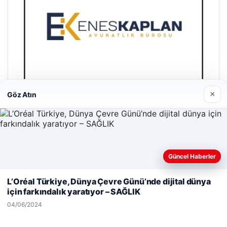
×
Göz Atın
Enes Kaplan Avukatlık Bürosu
28/04/2026
Güncel Haberler
Web sitemizi nasıl kullandığınızı daha iyi anlayabilmek,
deneyiminizi kişiselleştirmek ve geliştirmek amacıyla çerezler
L’Oréal Türkiye, Dünya Çevre Günü’nde dijital dünya
kullanıyoruz.
Çerez Politikamız
için farkındalık yaratıyor – SAĞLIK
Reddet
Kabul Et
04/06/2024