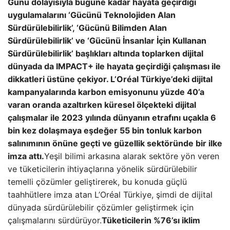
Günü dolayısıyla bugüne kadar hayata geçirdiği
uygulamalarını ‘Gücünü Teknolojiden Alan
Sürdürülebilirlik’, ‘Gücünü Bilimden Alan
Sürdürülebilirlik’ ve ‘Gücünü İnsanlar İçin Kullanan
Sürdürülebilirlik’ başlıkları altında toplarken dijital
dünyada da IMPACT+ ile hayata geçirdiği çalışması ile
dikkatleri üstüne çekiyor.
L’Oréal Türkiye’deki dijital
kampanyalarında karbon emisyonunu yüzde 40’a
varan oranda azaltırken küresel ölçekteki dijital
çalışmalar ile 2023 yılında dünyanın etrafını uçakla 6
bin kez dolaşmaya eşdeğer 55 bin tonluk karbon
salınımının önüne geçti ve güzellik sektöründe bir ilke
imza attı.
Yeşil bilimi arkasına alarak sektöre yön veren
ve tüketicilerin ihtiyaçlarına yönelik sürdürülebilir
temelli çözümler geliştirerek, bu konuda güçlü
taahhütlere imza atan L’Oréal Türkiye, şimdi de dijital
dünyada sürdürülebilir çözümler geliştirmek için
çalışmalarını sürdürüyor.
Tüketicilerin %76’sı iklim