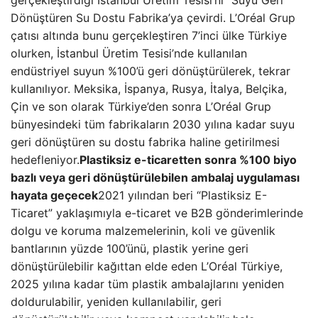
gerçekleştirdiği İstanbul Üretim Tesisi’ni “Suyu Geri
Dönüştüren Su Dostu Fabrika’ya çevirdi. L’Oréal Grup
çatısı altında bunu gerçekleştiren 7’inci ülke Türkiye
olurken, İstanbul Üretim Tesisi’nde kullanılan
endüstriyel suyun %100’ü geri dönüştürülerek, tekrar
kullanılıyor. Meksika, İspanya, Rusya, İtalya, Belçika,
Çin ve son olarak Türkiye’den sonra L’Oréal Grup
bünyesindeki tüm fabrikaların 2030 yılına kadar suyu
geri dönüştüren su dostu fabrika haline getirilmesi
hedefleniyor.
Plastiksiz e-ticaretten sonra %100 biyo
bazlı veya geri dönüştürülebilen ambalaj uygulaması
hayata geçecek
2021 yılından beri “Plastiksiz E-
Ticaret” yaklaşımıyla e-ticaret ve B2B gönderimlerinde
dolgu ve koruma malzemelerinin, koli ve güvenlik
bantlarının yüzde 100’ünü, plastik yerine geri
dönüştürülebilir kağıttan elde eden L’Oréal Türkiye,
2025 yılına kadar tüm plastik ambalajlarını yeniden
doldurulabilir, yeniden kullanılabilir, geri