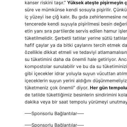
kanser riskini taşır.”
Yüksek ateşte pişirmeyin
süre ve mümkünse kendi sosuyla pişirilir. Çünkü 
iç yüzeyi ise çiğ kalır. Bu gıda zehirlenmesine n
tencerede kendi suyuyla pişirilmesi besin değe
etin yanı sıra partilerde servis edilen hamur işler
tüketilmelidir. Şerbetli tatlılar yerine sütlü tat
hafif çaylar ya da bitki çaylarını tercih etmek 
özellikle dikkat etmeli ve tedaviyi atlamamalısın
su tüketimini daha da önemli hale getiriyor. Anc
kompostolar sunulabilir ve bu da su tüketiminiz
gibi içecekler idrar yoluyla suyun vücuttan atı
içeceklerin suyun yerini aldığını düşünmemeliyiz.
tüketmeniz çok önemli” diyor.
Her gün tempolu
de tatilde tükettiğimiz besinlerin sindirimini k
dakika veya bir saat tempolu yürümeyi unutmay
—–Sponsorlu Bağlantılar—–
—–Sponsorlu Bağlantılar—–