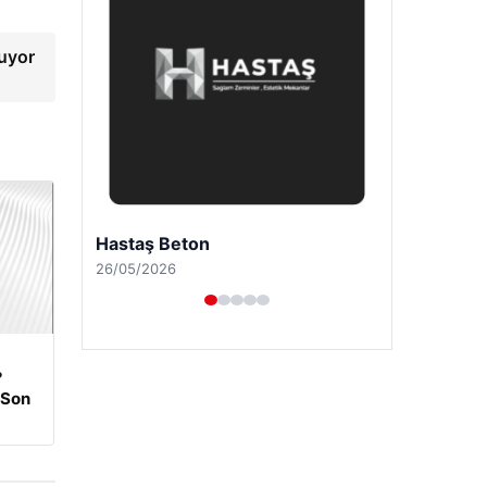
uyor
Enes Kaplan Avukatlık Bürosu
28/04/2026
?
 Son