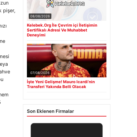
uzun
 pişer,
08/08/2026
ızı
Kelebek.Org İle Çevrim içi İletişimin
Sertifikalı Adresi Ve Muhabbet
Deneyimi
ine
lmesi
veya
kahve
07/08/2026
bu
İşte Yeni Gelişme! Mauro Icardi’nin
Transferi Yakında Belli Olacak
 hem
5
Son Eklenen Firmalar