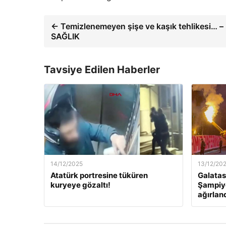
← Temizlenemeyen şişe ve kaşık tehlikesi… –
SAĞLIK
Tavsiye Edilen Haberler
14/12/2025
13/12/20
Atatürk portresine tüküren
Galatas
kuryeye gözaltı!
Şampiyo
ağırlan