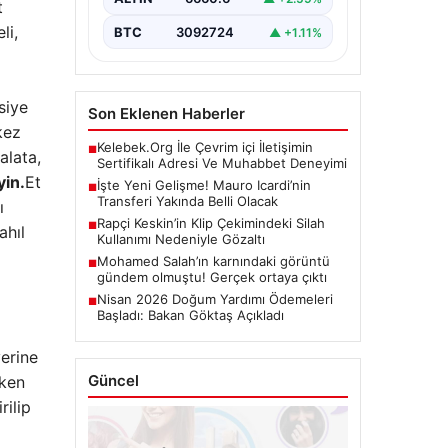
t
yeni adresini…
li,
BTC
3092724
▲ +1.11%
siye
Son Eklenen Haberler
kez
Kelebek.Org İle Çevrim içi İletişimin
■
alata,
Sertifikalı Adresi Ve Muhabbet Deneyimi
yin.
Et
İşte Yeni Gelişme! Mauro Icardi’nin
■
Transferi Yakında Belli Olacak
ı
Rapçi Keskin’in Klip Çekimindeki Silah
■
ahıl
Kullanımı Nedeniyle Gözaltı
Mohamed Salah’ın karnındaki görüntü
■
gündem olmuştu! Gerçek ortaya çıktı
Nisan 2026 Doğum Yardımı Ödemeleri
■
Başladı: Bakan Göktaş Açıkladı
erine
Güncel
rken
rilip