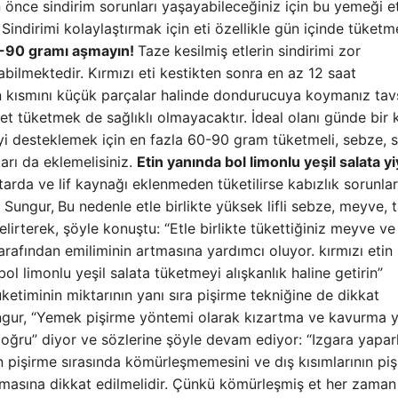
önce sindirim sorunları yaşayabileceğiniz için bu yemeği e
Sindirimi kolaylaştırmak için eti özellikle gün içinde tüketme
-90 gramı aşmayın!
Taze kesilmiş etlerin sindirimi zor
bilmektedir. Kırmızı eti kestikten sonra en az 12 saat
an kısmını küçük parçalar halinde dondurucuya koymanız tav
ı et tüketmek de sağlıklı olmayacaktır. İdeal olanı günde bir 
yi desteklemek için en fazla 60-90 gram tüketmeli, sebze, s
arı da eklemelisiniz.
Etin yanında bol limonlu yeşil salata yi
ktarda ve lif kaynağı eklenmeden tüketilirse kabızlık sorunlar
 Sungur,
Bu nedenle etle birlikte yüksek lifli sebze, meyve, t
lirterek, şöyle konuştu: “Etle birlikte tükettiğiniz meyve ve
tarafından emiliminin artmasına yardımcı oluyor. kırmızı etin
ol limonlu yeşil salata tüketmeyi alışkanlık haline getirin”
üketiminin miktarının yanı sıra pişirme tekniğine de dikkat
ngur, “Yemek pişirme yöntemi olarak kızartma ve kavurma y
oğru” diyor ve sözlerine şöyle devam ediyor: “Izgara yapa
 pişirme sırasında kömürleşmemesini ve dış kısımlarının pişi
lmamasına dikkat edilmelidir. Çünkü kömürleşmiş et her zaman