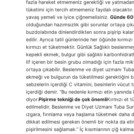
fazla hareket etmemeniz gerektiği ve yatmadan 
tüketimi için tercih etmemeniz faydalı olacaktır. 
yavaş yemeli ve iyice çiğnemelisiniz.
Günde 60
olduğundan hazımsızlık gibi sorunlar ortaya çıka
buzdolabında dinlendirdikten sonra pişirip kal
edilir. Ayrıca tatil günlerinde her öğünde kırmız
kırmızı et tüketmektir. Günlük
Sağlıklı beslenme
kepekli ekmek, bulgur gibi sağlıklı karbonhidratl
lif içeren bir besin grubu olmadığı için fazla mi
ortaya çıkabilir. Beslenme ve diyet uzmanı Tuba
ekmeği ve bulgurun da tüketilmesi gerektiğini be
sebzelerin içerdiği C vitamini, besinlerin vücut 
içerdiği demir. “Bu nedenle kırmızı etin yanında b
diyor.
Pişirme tekniği de çok önemli
Kırmızı et t
edilmelidir. Beslenme ve Diyet Uzmanı Tuba Su
ızgara, fırınlama veya haşlama tüketmek daha d
dikkat edilmesi gereken önemli bir nokta da etin
pişirilmesini sağlamak.” İç kısımlarının çiğ ka