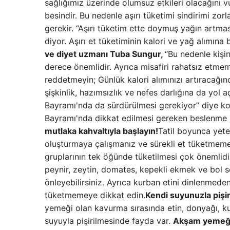
sağlığımız üzerinde olumsuz etkileri olacağını v
besindir. Bu nedenle aşırı tüketimi sindirimi zor
gerekir. “Aşırı tüketim ette doymuş yağın artmas
diyor. Aşırı et tüketiminin kalori ve yağ alımına 
ve diyet uzmanı Tuba Sungur,
“Bu nedenle kişi
derece önemlidir. Ayrıca misafiri rahatsız etmeme
reddetmeyin; Günlük kalori alımınızı artıracağın
şişkinlik, hazımsızlık ve nefes darlığına da yol
Bayramı'nda da sürdürülmesi gerekiyor” diye k
Bayramı'nda dikkat edilmesi gereken beslenme ku
mutlaka kahvaltıyla başlayın!
Tatil boyunca yeter
oluşturmaya çalışmanız ve sürekli et tüketmemey
gruplarının tek öğünde tüketilmesi çok önemlidi
peynir, zeytin, domates, kepekli ekmek ve bol se
önleyebilirsiniz. Ayrıca kurban etini dinlenme
tüketmemeye dikkat edin.
Kendi suyunuzla pişir
yemeği olan kavurma sırasında etin, donyağı, k
suyuyla pişirilmesinde fayda var.
Akşam yemeği