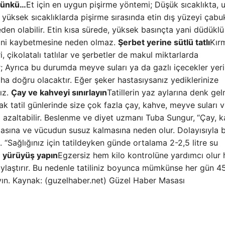
 çünkü…
Et için en uygun pişirme yöntemi; Düşük sıcaklıkta, 
yüksek sıcaklıklarda pişirme sırasında etin dış yüzeyi çabuk
eden olabilir. Etin kısa sürede, yüksek basınçta yani düdüklü
rini kaybetmesine neden olmaz.
Şerbet yerine sütlü tatlı
Kırm
i, çikolatalı tatlılar ve şerbetler de makul miktarlarda
lılar; Ayrıca bu durumda meyve suları ya da gazlı içecekler yer
daha doğru olacaktır. Eğer şeker hastasıysanız yediklerinize
ız.
Çay ve kahveyi sınırlayın
Tatillerin yaz aylarına denk ge
ak tatil günlerinde size çok fazla çay, kahve, meyve suları 
i azaltabilir. Beslenme ve diyet uzmanı Tuba Sungur,
“Çay, 
lmasına ve vücudun susuz kalmasına neden olur. Dolayısıyla 
 “Sağlığınız için tatildeyken günde ortalama 2-2,5 litre su
 yürüyüş yapın
Egzersiz hem kilo kontrolüne yardımcı olur
olaylaştırır. Bu nedenle tatiliniz boyunca mümkünse her gün 4
ın. Kaynak: (guzelhaber.net) Güzel Haber Masası