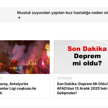
Musluk suyundan yapılan buz hastalığa neden ol
→
25
13/12/2025
aray, Antalya’da
Son Dakika: Deprem Mi Oldu
nlar Ligi coşkusu ile
AFAD’dan 13 Aralık 2025’teki
dı
Gelişmeler!