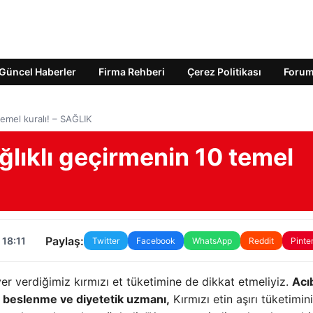
Güncel Haberler
Firma Rehberi
Çerez Politikası
Foru
temel kuralı! – SAĞLIK
lıklı geçirmenin 10 temel
Paylaş:
 18:11
Twitter
Facebook
WhatsApp
Reddit
Pinte
r verdiğimiz kırmızı et tüketimine de dikkat etmeliyiz.
Acı
e beslenme ve diyetetik uzmanı,
Kırmızı etin aşırı tüketimin