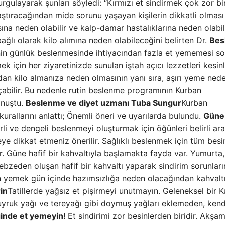
urgulayarak şunları söyledi: “Kırmızı et sindirmek çok zor bi
laştıracağından mide sorunu yaşayan kişilerin dikkatli olması
ına neden olabilir ve kalp-damar hastalıklarına neden olabil
bağlı olarak kilo alımına neden olabileceğini belirten Dr.
Bes
nin günlük beslenmesinde ihtiyacından fazla et yememesi s
k için her ziyaretinizde sunulan iştah açıcı lezzetleri kesinl
dan kilo almanıza neden olmasının yanı sıra, aşırı yeme nede
 açabilir. Bu nedenle rutin beslenme programının Kurban
onuştu.
Beslenme ve diyet uzmanı Tuba Sungur
Kurban
rallarını anlattı; Önemli öneri ve uyarılarda bulundu.
Güne
li ve dengeli beslenmeyi oluşturmak için öğünleri belirli aral
e dikkat etmeniz önerilir. Sağlıklı beslenmek için tüm besi
r. Güne hafif bir kahvaltıyla başlamakta fayda var. Yumurta
bzeden oluşan hafif bir kahvaltı yaparak sindirim sorunları
den yemek gün içinde hazımsızlığa neden olacağından kahvalt
in
Tatillerde yağsız et pişirmeyi unutmayın. Geleneksel bir 
uyruk yağı ve tereyağı gibi doymuş yağları eklemeden, kend
nde et yemeyin!
Et sindirimi zor besinlerden biridir. Akşam