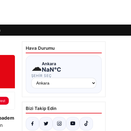
m
Hava Durumu
☁
Ankara
NaN°C
ŞEHIR SEÇ
rest
Bizi Takip Edin
badem
in