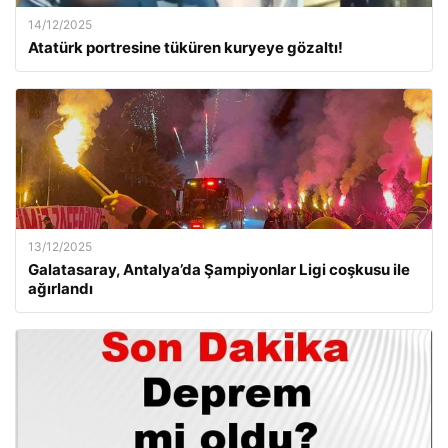
14/12/2025
Atatürk portresine tüküren kuryeye gözaltı!
13/12/2025
Galatasaray, Antalya’da Şampiyonlar Ligi coşkusu ile
ağırlandı