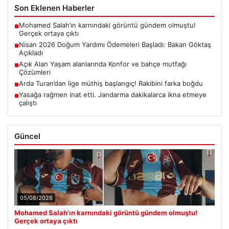
Son Eklenen Haberler
Mohamed Salah’ın karnındaki görüntü gündem olmuştu!
■
Gerçek ortaya çıktı
Nisan 2026 Doğum Yardımı Ödemeleri Başladı: Bakan Göktaş
■
Açıkladı
Açık Alan Yaşam alanlarında Konfor ve bahçe mutfağı
■
Çözümleri
Arda Turan’dan lige müthiş başlangıç! Rakibini farka boğdu
■
Yasağa rağmen inat etti. Jandarma dakikalarca ikna etmeye
■
çalıştı
Güncel
05/08/2026
Mohamed Salah’ın karnındaki görüntü gündem olmuştu!
Gerçek ortaya çıktı