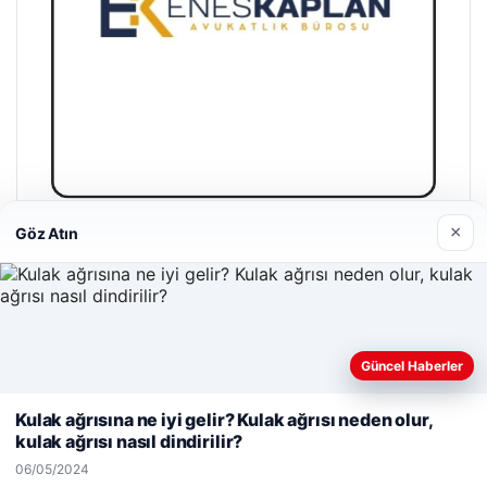
×
Göz Atın
Enes Kaplan Avukatlık Bürosu
28/04/2026
Güncel Haberler
Web sitemizi nasıl kullandığınızı daha iyi anlayabilmek,
deneyiminizi kişiselleştirmek ve geliştirmek amacıyla çerezler
Kulak ağrısına ne iyi gelir? Kulak ağrısı neden olur,
kullanıyoruz.
Çerez Politikamız
kulak ağrısı nasıl dindirilir?
© 2026 Yemek Molası – Güncel Haberler
Reddet
Kabul Et
06/05/2024
malta work and study
|
lemagrup.com.tr