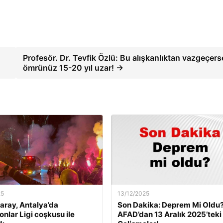
Profesör. Dr. Tevfik Özlü: Bu alışkanlıktan vazgeçers
ömrünüz 15-20 yıl uzar! →
25
13/12/2025
aray, Antalya’da
Son Dakika: Deprem Mi Oldu
nlar Ligi coşkusu ile
AFAD’dan 13 Aralık 2025’teki