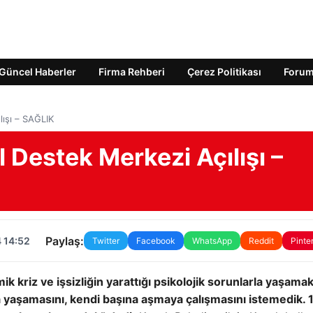
Güncel Haberler
Firma Rehberi
Çerez Politikası
Foru
lışı – SAĞLIK
 Destek Merkezi Açılışı –
Paylaş:
 14:52
Twitter
Facebook
WhatsApp
Reddit
Pinte
 kriz ve işsizliğin yarattığı psikolojik sorunlarla yaşama
na yaşamasını, kendi başına aşmaya çalışmasını istemedik. 