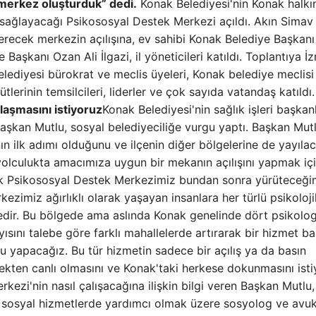
 merkez oluşturduk” dedi.
Konak Belediyesi'nin Konak halkı
k sağlayacağı Psikososyal Destek Merkezi açıldı. Akın Simav
erecek merkezin açılışına, ev sahibi Konak Belediye Başkanı
 Başkanı Ozan Ali İlgazi, il yöneticileri katıldı. Toplantıya İ
elediyesi bürokrat ve meclis üyeleri, Konak belediye meclisi
ütlerinin temsilcileri, liderler ve çok sayıda vatandaş katıldı.
laşmasını istiyoruz
Konak Belediyesi'nin sağlık işleri başkan
şkan Mutlu, sosyal belediyeciliğe vurgu yaptı. Başkan Mutl
nın ilk adımı olduğunu ve ilçenin diğer bölgelerine de yayılac
yolculukta amacımıza uygun bir mekanın açılışını yapmak içi
cilik Psikososyal Destek Merkezimiz bundan sonra yürüteceği
erkezimiz ağırlıklı olarak yaşayan insanlara her türlü psikoloj
dir. Bu bölgede ama aslında Konak genelinde dört psikolo
sını talebe göre farklı mahallelerde artırarak bir hizmet baş
 yapacağız. Bu tür hizmetin sadece bir açılış ya da basın
ekten canlı olmasını ve Konak'taki herkese dokunmasını isti
kezi'nin nasıl çalışacağına ilişkin bilgi veren Başkan Mutlu,
 sosyal hizmetlerde yardımcı olmak üzere sosyolog ve avuk