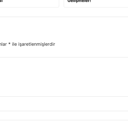
dı
Gelişmeler!
nlar
*
ile işaretlenmişlerdir