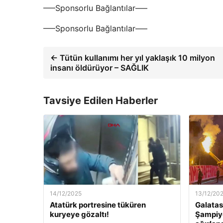
—–Sponsorlu Bağlantılar—–
—–Sponsorlu Bağlantılar—–
← Tütün kullanımı her yıl yaklaşık 10 milyon
insanı öldürüyor – SAĞLIK
Tavsiye Edilen Haberler
14/12/2025
13/12/20
Atatürk portresine tüküren
Galatas
kuryeye gözaltı!
Şampiyo