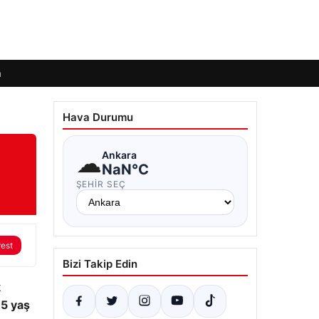
m
Hava Durumu
☁
Ankara
NaN°C
ŞEHIR SEÇ
rest
Bizi Takip Edin
k
15 yaş