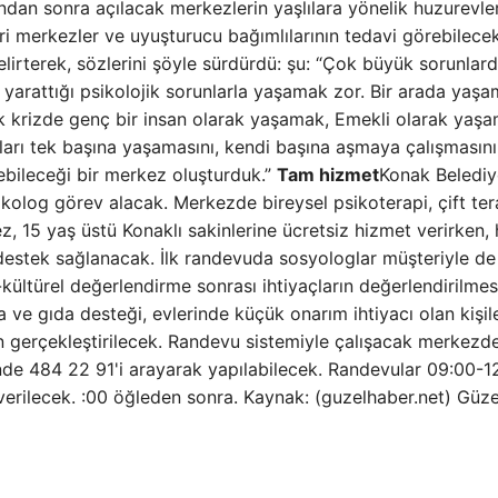
ndan sonra açılacak merkezlerin yaşlılara yönelik huzurevler
ri merkezler ve uyuşturucu bağımlılarının tedavi görebilecek
lirterek, sözlerini şöyle sürdürdü: şu: “Çok büyük sorunlar
yarattığı psikolojik sorunlarla yaşamak zor. Bir arada yaşa
k krizde genç bir insan olarak yaşamak, Emekli olarak yaş
nları tek başına yaşamasını, kendi başına aşmaya çalışmasını
ebileceği bir merkez oluşturduk.”
Tam hizmet
Konak Belediy
kolog görev alacak. Merkezde bireysel psikoterapi, çift tera
ez, 15 yaş üstü Konaklı sakinlerine ücretsiz hizmet verirken,
estek sağlanacak. İlk randevuda sosyologlar müşteriyle de
ltürel değerlendirme sonrası ihtiyaçların değerlendirilmes
ya ve gıda desteği, evlerinde küçük onarım ihtiyacı olan kişil
an gerçekleştirilecek. Randevu sistemiyle çalışacak merkezd
sinde 484 22 91'i arayarak yapılabilecek. Randevular 09:00-1
 verilecek. :00 öğleden sonra. Kaynak: (guzelhaber.net) Güze