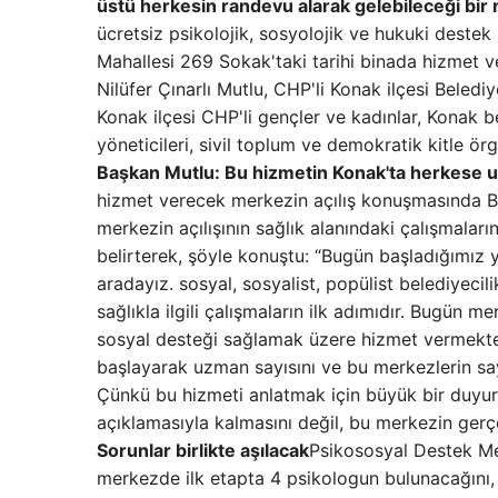
üstü herkesin randevu alarak gelebileceği bir
ücretsiz psikolojik, sosyolojik ve hukuki deste
Mahallesi 269 Sokak'taki tarihi binada hizmet v
Nilüfer Çınarlı Mutlu, CHP'li Konak ilçesi Belediye
Konak ilçesi CHP'li gençler ve kadınlar, Konak b
yöneticileri, sivil toplum ve demokratik kitle örg
Başkan Mutlu: Bu hizmetin Konak'ta herkese u
hizmet verecek merkezin açılış konuşmasında Ba
merkezin açılışının sağlık alanındaki çalışmaları
belirterek, şöyle konuştu: “Bugün başladığımız 
aradayız. sosyal, sosyalist, popülist belediye
sağlıkla ilgili çalışmaların ilk adımıdır. Bugün m
sosyal desteği sağlamak üzere hizmet vermekte
başlayarak uzman sayısını ve bu merkezlerin sayı
Çünkü bu hizmeti anlatmak için büyük bir duyuru
açıklamasıyla kalmasını değil, bu merkezin gerç
Sorunlar birlikte aşılacak
Psikososyal Destek Mer
merkezde ilk etapta 4 psikologun bulunacağını,