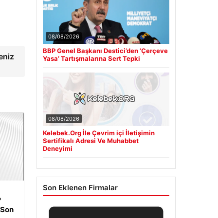
08/08/2026
BBP Genel Başkanı Destici’den ‘Çerçeve
eniz
Yasa’ Tartışmalarına Sert Tepki
08/08/2026
Kelebek.Org İle Çevrim içi İletişimin
Sertifikalı Adresi Ve Muhabbet
Deneyimi
Son Eklenen Firmalar
?
 Son