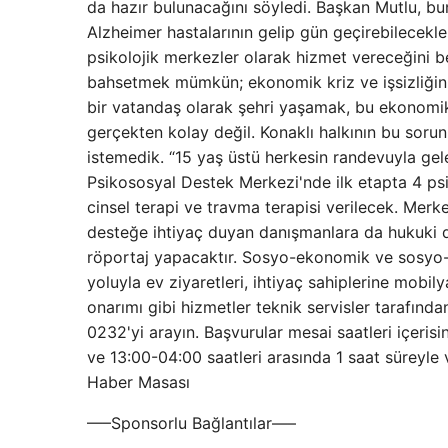
da hazır bulunacağını söyledi. Başkan Mutlu, bu
Alzheimer hastalarının gelip gün geçirebilecekle
psikolojik merkezler olarak hizmet vereceğini be
bahsetmek mümkün; ekonomik kriz ve işsizliğin 
bir vatandaş olarak şehri yaşamak, bu ekonomi
gerçekten kolay değil. Konaklı halkının bu soru
istemedik. “15 yaş üstü herkesin randevuyla gel
Psikososyal Destek Merkezi'nde ilk etapta 4 psi
cinsel terapi ve travma terapisi verilecek. Merk
desteğe ihtiyaç duyan danışmanlara da hukuki d
röportaj yapacaktır. Sosyo-ekonomik ve sosyo-kü
yoluyla ev ziyaretleri, ihtiyaç sahiplerine mobil
onarımı gibi hizmetler teknik servisler tarafınd
0232'yi arayın. Başvurular mesai saatleri içeri
ve 13:00-04:00 saatleri arasında 1 saat süreyle
Haber Masası
—–Sponsorlu Bağlantılar—–