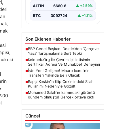
i,
kritik bir önem barındırmaktadır.
ALTIN
6660.6
▲ +2.59%
Günümüzde birçok…
leri
BTC
3092724
▲ +1.11%
dan
mak,
amak
Son Eklenen Haberler
esi
BBP Genel Başkanı Destici’den ‘Çerçeve
■
pisi,
Yasa’ Tartışmalarına Sert Tepki
 hukuki
Kelebek.Org İle Çevrim içi İletişimin
■
Sertifikalı Adresi Ve Muhabbet Deneyimi
İşte Yeni Gelişme! Mauro Icardi’nin
■
i
Transferi Yakında Belli Olacak
erin
Rapçi Keskin’in Klip Çekimindeki Silah
■
Kullanımı Nedeniyle Gözaltı
e
Mohamed Salah’ın karnındaki görüntü
■
2:00
gündem olmuştu! Gerçek ortaya çıktı
l
Güncel