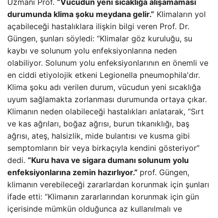
Uzmanı Prof.
“Vücudun yeni sıcaklığa alışamaması
durumunda klima şoku meydana gelir.”
Klimaların yol
açabileceği hastalıklara ilişkin bilgi veren Prof. Dr.
Güngen, şunları söyledi: “Klimalar göz kuruluğu, su
kaybı ve solunum yolu enfeksiyonlarına neden
olabiliyor. Solunum yolu enfeksiyonlarının en önemli ve
en ciddi etiyolojik etkeni Legionella pneumophila'dır.
Klima şoku adı verilen durum, vücudun yeni sıcaklığa
uyum sağlamakta zorlanması durumunda ortaya çıkar.
Klimanın neden olabileceği hastalıkları anlatarak, “Sırt
ve kas ağrıları, boğaz ağrısı, burun tıkanıklığı, baş
ağrısı, ateş, halsizlik, mide bulantısı ve kusma gibi
semptomların bir veya birkaçıyla kendini gösteriyor”
dedi.
“Kuru hava ve sigara dumanı solunum yolu
enfeksiyonlarına zemin hazırlıyor.”
prof. Güngen,
klimanın verebileceği zararlardan korunmak için şunları
ifade etti: “Klimanın zararlarından korunmak için gün
içerisinde mümkün olduğunca az kullanılmalı ve