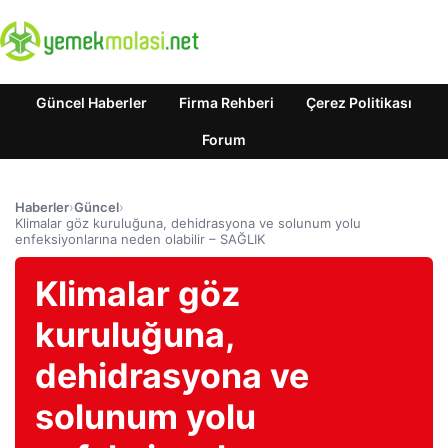
Güncel Haberler
Firma Rehberi
Çerez Politikası
Forum
Haberler
›
Güncel
›
Klimalar göz kuruluğuna, dehidrasyona ve solunum yolu
enfeksiyonlarına neden olabilir – SAĞLIK
Klimalar göz
kuruluğuna,
dehidrasyona ve
solunum yolu