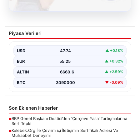
08.08.2026
Kelebek.Org İle Çevrim içi İletişimin
Piyasa Verileri
Sertifikalı Adresi Ve Muhabbet
Deneyimi
USD
47.74
▲ +0.18%
Sanal ortamında insanların kaliteli bir biçimde bağlantı
sağlaması kritik bir önem barındırmaktadır. Günümüzde
EUR
55.25
▲ +0.32%
birçok…
ALTIN
6660.6
▲ +2.59%
BTC
3090000
▼ -0.09%
Son Eklenen Haberler
BBP Genel Başkanı Destici’den ‘Çerçeve Yasa’ Tartışmalarına
■
Sert Tepki
Kelebek.Org İle Çevrim içi İletişimin Sertifikalı Adresi Ve
■
Muhabbet Deneyimi