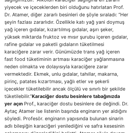
yiyecek ve içeceklerden biri olduğunu hatırlatan Prof.
Dr. Atamer, diğer zararlı besinleri de şöyle sıraladı: “Her
şeyin fazlası zararlıdır. Özellikle katı yağ yani doymuş
yağ içeren gıdalar, kızartılmış gıdalar, aşırı şeker,
yüksek miktarda fruktoz ve mısır şurubu içeren gıdalar,
rafine gıdalar ve paketli gıdaların tüketilmesi
karaciğere zarar verir. Günümüzde trans yağ içeren
fast food tüketiminin artması karaciğer yağlanmasına
neden olmakta ve dolayısıyla karaciğere zarar
vermektedir. Ekmek, unlu gıdalar, tahıllar, makarna,
pirinç, patates kızartması, yağlı etler ve şekerli
içecekler tüketilebilir ancak ölçülü ve sınırlı bir şekilde
tüketilebilir.”
Karaciğer dostu besinlere tabağınızda
yer açın
Prof., karaciğer dostu besinlere de değindi. Dr.
Aytaç Atamer ise listenin başında enginarın yer aldığını
söyledi. Profesör. enginarın yapısında bulunan sinarin
adlı bileşiğin karaciğeri yenilediğini ve safra kesesinin