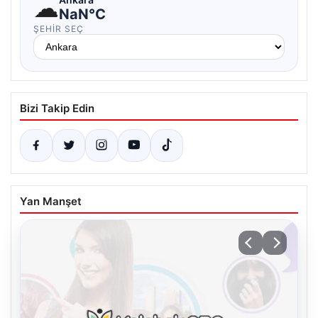
☁
NaN°C
ŞEHIR SEÇ
Bizi Takip Edin
Yan Manşet