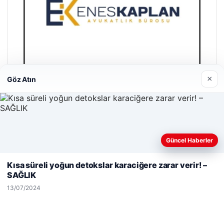
×
Göz Atın
Enes Kaplan Avukatlık Bürosu
28/04/2026
Güncel Haberler
Web sitemizi nasıl kullandığınızı daha iyi anlayabilmek,
deneyiminizi kişiselleştirmek ve geliştirmek amacıyla çerezler
Kısa süreli yoğun detokslar karaciğere zarar verir! –
kullanıyoruz.
Çerez Politikamız
SAĞLIK
Reddet
Kabul Et
13/07/2024
© 2026 Yemek Molası – Güncel Haberler