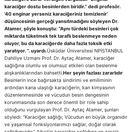
karaciğer dostu besinlerden biridir.” dedi profesör.
'40 enginar yerseniz karaciğeriniz temizlenir'
düşüncesinin gerçeği yansıtmadığını söyleyen Dr.
Atamer, şöyle konuştu: “Aynı türdeki besinleri çok
miktarda tüketmek tek taraflı beslenmeye neden
oluyor, bu da karaciğerde daha fazla toksik etki
yaratıyor. “. uyardı.
Üsküdar Üniversitesi NPİSTANBUL
Dahiliye Uzmanı Prof. Dr. Aytaç Atamer, karaciğer
sağlığına olumlu ve olumsuz etkileri olan beslenme
alışkanlıklarından bahsetti.
Her şeyin fazlası zararlıdır
Besinlerin ince bağırsakta sindirimi ve emiliminin
ardından kana ulaştığı karaciğerin, kan kimyasının
düzenlenmesinde ve vücudun besin dengesinin
korunmasında son derece önemli bir role sahip
olduğunu vurgulayan Prof. Dr. Aytaç Atamer, şunları
söyledi: “Karaciğer sağlığı; Vücudun en büyük organıdır
ve yaşamsal fonksiyonlarımızı sağlar, doğal olarak
sağlığımızdır.” Alkolün karaciğer sağlığına en zararlı