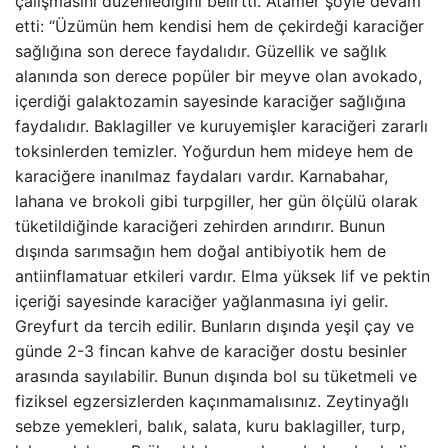
çalışmasını düzenlediğini belirtti. Atamer şöyle devam
etti: “Üzümün hem kendisi hem de çekirdeği karaciğer
sağlığına son derece faydalıdır. Güzellik ve sağlık
alanında son derece popüler bir meyve olan avokado,
içerdiği galaktozamin sayesinde karaciğer sağlığına
faydalıdır. Baklagiller ve kuruyemişler karaciğeri zararlı
toksinlerden temizler. Yoğurdun hem mideye hem de
karaciğere inanılmaz faydaları vardır. Karnabahar,
lahana ve brokoli gibi turpgiller, her gün ölçülü olarak
tüketildiğinde karaciğeri zehirden arındırır. Bunun
dışında sarımsağın hem doğal antibiyotik hem de
antiinflamatuar etkileri vardır. Elma yüksek lif ve pektin
içeriği sayesinde karaciğer yağlanmasına iyi gelir.
Greyfurt da tercih edilir. Bunların dışında yeşil çay ve
günde 2-3 fincan kahve de karaciğer dostu besinler
arasında sayılabilir. Bunun dışında bol su tüketmeli ve
fiziksel egzersizlerden kaçınmamalısınız. Zeytinyağlı
sebze yemekleri, balık, salata, kuru baklagiller, turp,