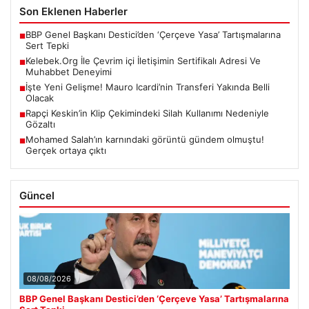
Son Eklenen Haberler
BBP Genel Başkanı Destici’den ‘Çerçeve Yasa’ Tartışmalarına
■
Sert Tepki
Kelebek.Org İle Çevrim içi İletişimin Sertifikalı Adresi Ve
■
Muhabbet Deneyimi
İşte Yeni Gelişme! Mauro Icardi’nin Transferi Yakında Belli
■
Olacak
Rapçi Keskin’in Klip Çekimindeki Silah Kullanımı Nedeniyle
■
Gözaltı
Mohamed Salah’ın karnındaki görüntü gündem olmuştu!
■
Gerçek ortaya çıktı
Güncel
08/08/2026
BBP Genel Başkanı Destici’den ‘Çerçeve Yasa’ Tartışmalarına