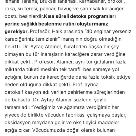
lahana, lahana, Brüksel lahanası, karnabahar, brokoli,
roka, su teresi, pancar, havuç ve sarımsak karaciğer
dostu besinlerdir.
Kısa süreli detoks programları
yerine sağlıklı beslenme rutini oluşturmanız
gerekiyor.
Profesör. Halk arasında “40 enginar yerseniz
karaciğeriniz temizlenir” inanışının doğru olmadığını
belirtti. Dr. Aytaç Atamer, hurafeden başka bir şey
olmayan bu tür inanışların karaciğere zarar verdiğine
dikkat çekti. Profesör. Atamer, aynı tür gıdaların fazla
miktarda tüketilmesinin tek taraflı beslenmeye yol
açtığını, bunun da karaciğerde daha fazla toksik etkiye
neden olduğuna dikkat çekti. Prof. ayrıca
detoksifikasyon adı verilen zehirlenme süreçlerinden
de bahsetti. Dr. Aytaç Atamer sözlerini şöyle
tamamladı: “Yediğimiz ve ağzımıza verdiğimiz her
yiyecekle birlikte vücudun fabrikası çalışmaya başlar,
oksidasyon meydana gelir ve oksitleyici maddeler
açığa çıkar. Vücudumuzda doğal olarak bulunan