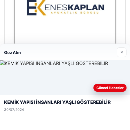
×
Göz Atın
Enes Kaplan Avukatlık Bürosu
28/04/2026
Web sitemizi nasıl kullandığınızı daha iyi anlayabilmek,
Güncel Haberler
deneyiminizi kişiselleştirmek ve geliştirmek amacıyla çerezler
kullanıyoruz.
Çerez Politikamız
KEMİK YAPISI İNSANLARI YAŞLI GÖSTEREBİLİR
Reddet
Kabul Et
30/07/2024
© 2026 Yemek Molası – Güncel Haberler