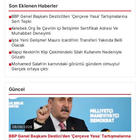
Son Eklenen Haberler
BBP Genel Başkanı Destici’den ‘Çerçeve Yasa’ Tartışmalarına
■
Sert Tepki
Kelebek.Org İle Çevrim içi İletişimin Sertifikalı Adresi Ve
■
Muhabbet Deneyimi
İşte Yeni Gelişme! Mauro Icardi’nin Transferi Yakında Belli
■
Olacak
Rapçi Keskin’in Klip Çekimindeki Silah Kullanımı Nedeniyle
■
Gözaltı
Mohamed Salah’ın karnındaki görüntü gündem olmuştu!
■
Gerçek ortaya çıktı
Güncel
08/08/2026
BBP Genel Başkanı Destici’den ‘Çerçeve Yasa’ Tartışmalarına