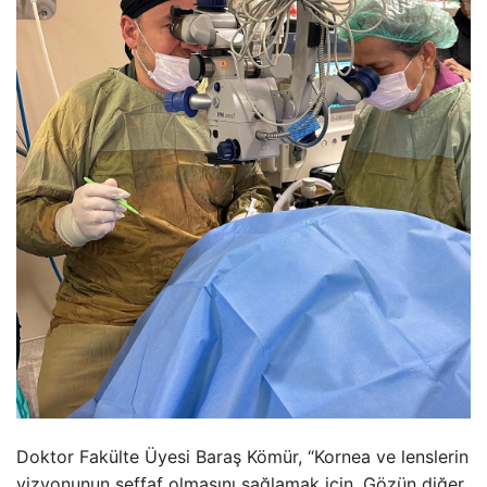
Doktor Fakülte Üyesi Baraş Kömür, “Kornea ve lenslerin
vizyonunun şeffaf olmasını sağlamak için. Gözün diğer