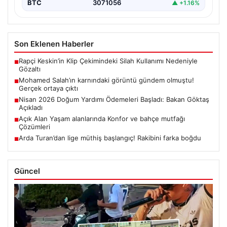
BTC
3071056
▲ +1.16%
Son Eklenen Haberler
Rapçi Keskin’in Klip Çekimindeki Silah Kullanımı Nedeniyle
■
Gözaltı
Mohamed Salah’ın karnındaki görüntü gündem olmuştu!
■
Gerçek ortaya çıktı
Nisan 2026 Doğum Yardımı Ödemeleri Başladı: Bakan Göktaş
■
Açıkladı
Açık Alan Yaşam alanlarında Konfor ve bahçe mutfağı
■
Çözümleri
Arda Turan’dan lige müthiş başlangıç! Rakibini farka boğdu
■
Güncel