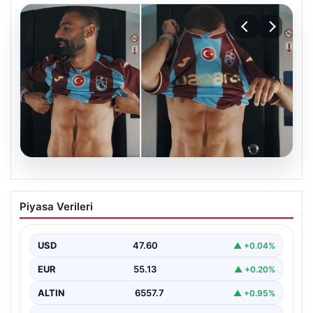
05.08.2026
Mohamed Salah’ın karnındaki görüntü
Piyasa Verileri
gündem olmuştu! Gerçek ortaya çıktı
USD
47.60
▲ +0.04%
EUR
55.13
▲ +0.20%
ALTIN
6557.7
▲ +0.95%