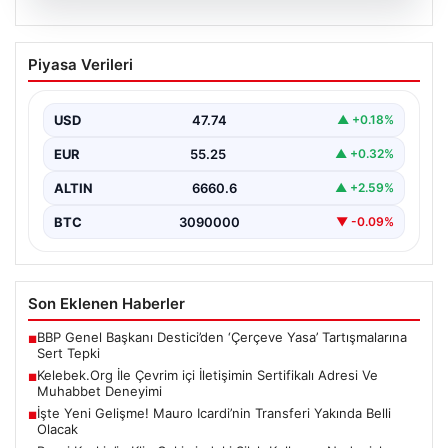
08.08.2026
Kelebek.Org İle Çevrim içi İletişimin
Piyasa Verileri
Sertifikalı Adresi Ve Muhabbet
Deneyimi
USD
47.74
▲ +0.18%
Sanal ortamında insanların kaliteli bir biçimde bağlantı
sağlaması kritik bir önem barındırmaktadır. Günümüzde
EUR
55.25
▲ +0.32%
birçok…
ALTIN
6660.6
▲ +2.59%
BTC
3090000
▼ -0.09%
Son Eklenen Haberler
BBP Genel Başkanı Destici’den ‘Çerçeve Yasa’ Tartışmalarına
■
Sert Tepki
Kelebek.Org İle Çevrim içi İletişimin Sertifikalı Adresi Ve
■
Muhabbet Deneyimi
İşte Yeni Gelişme! Mauro Icardi’nin Transferi Yakında Belli
■
Olacak