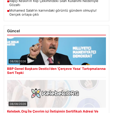
Rapçi Keskin’in Klip Çekimindeki Silah Kullanımı Nedeniyle
■
Gözaltı
Mohamed Salah’ın karnındaki görüntü gündem olmuştu!
■
Gerçek ortaya çıktı
Güncel
08/08/2026
BBP Genel Başkanı Destici’den ‘Çerçeve Yasa’ Tartışmalarına
Sert Tepki
08/08/2026
Kelebek.Org İle Çevrim içi İletişimin Sertifikalı Adresi Ve