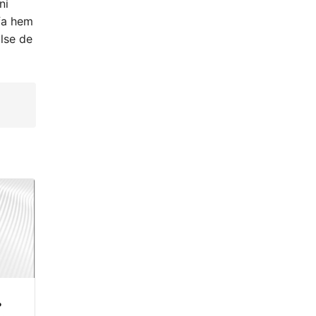
ni
efa hem
ilse de
?