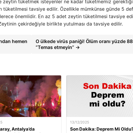
e zeytin tüketmek isteyenler ne kadar tüketmemiz gerektiği
in tüketilmesi tavsiye edilir. Özellikle mümkünse günde 5 d
erece önemlidir. En az 5 adet zeytin tüketilmesi tavsiye ed
eytinin çekirdeğiyle birlikte yutulması da tavsiye edilir.
sından hemen
O ülkede virüs paniği! Ölüm oranı yüzde 88
“Temas etmeyin” →
25
13/12/2025
aray, Antalya’da
Son Dakika: Deprem Mi Oldu