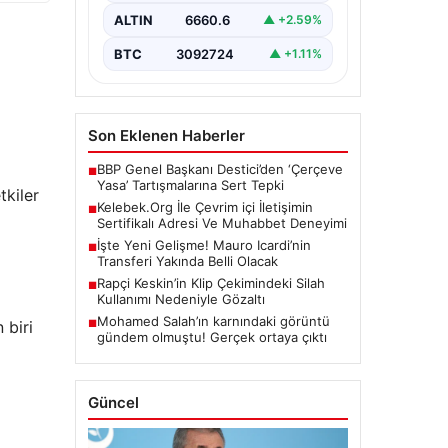
kritik bir önem barındırmaktadır.
ALTIN
6660.6
▲ +2.59%
Günümüzde birçok…
BTC
3092724
▲ +1.11%
Son Eklenen Haberler
BBP Genel Başkanı Destici’den ‘Çerçeve
■
Yasa’ Tartışmalarına Sert Tepki
tkiler
Kelebek.Org İle Çevrim içi İletişimin
■
Sertifikalı Adresi Ve Muhabbet Deneyimi
İşte Yeni Gelişme! Mauro Icardi’nin
■
Transferi Yakında Belli Olacak
Rapçi Keskin’in Klip Çekimindeki Silah
■
Kullanımı Nedeniyle Gözaltı
Mohamed Salah’ın karnındaki görüntü
■
 biri
gündem olmuştu! Gerçek ortaya çıktı
Güncel