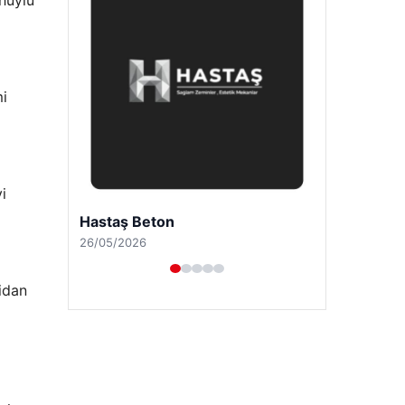
 huylu
mi
i
Enes Kaplan Avukatlık Bürosu
28/04/2026
sidan