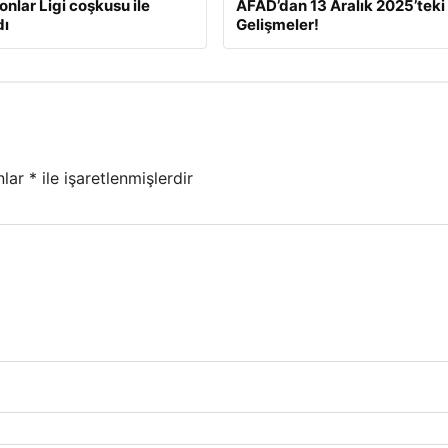
nlar Ligi coşkusu ile
AFAD’dan 13 Aralık 2025’teki
dı
Gelişmeler!
nlar
*
ile işaretlenmişlerdir