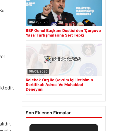
Bu
08/08/2026
BBP Genel Başkanı Destici’den ‘Çerçeve
Yasa’ Tartışmalarına Sert Tepki
yer
08/08/2026
Kelebek.Org İle Çevrim içi İletişimin
Sertifikalı Adresi Ve Muhabbet
ktedir.
Deneyimi
Son Eklenen Firmalar
lıdır.