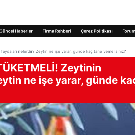
Güncel Haberler
Firma Rehberi
Çerez Politikası
Foru
daları nelerdir? Zeytin ne işe yarar, günde kaç tane yemelisiniz?
ÜKETMELİ! Zeytinin
eytin ne işe yarar, günde ka