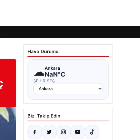
m
Hava Durumu
☁
Ankara
NaN°C
ç
ŞEHIR SEÇ
Bizi Takip Edin