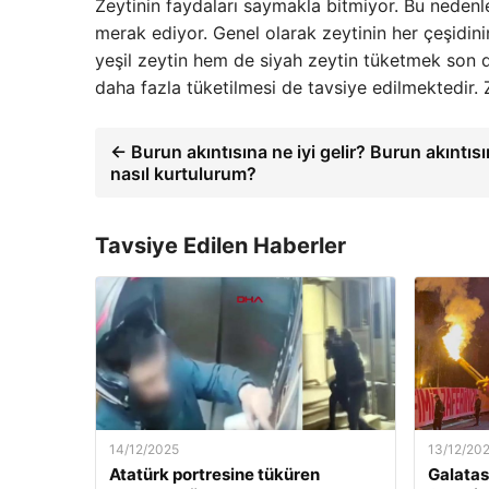
Zeytinin faydaları saymakla bitmiyor. Bu nedenl
merak ediyor. Genel olarak zeytinin her çeşidin
yeşil zeytin hem de siyah zeytin tüketmek son d
daha fazla tüketilmesi de tavsiye edilmektedir. Z
← Burun akıntısına ne iyi gelir? Burun akıntı
nasıl kurtulurum?
Tavsiye Edilen Haberler
14/12/2025
13/12/20
Atatürk portresine tüküren
Galatas