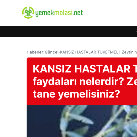
Haberler
›
Güncel
›
KANSIZ HASTALAR TÜKETMELİ! Zeytinin fay
KANSIZ HASTALAR T
faydaları nelerdir? Z
tane yemelisiniz?