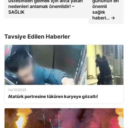
üstesinden gelmek için altta yatan
gününün en
nedenleri anlamak önemlidir! –
önemli
SAĞLIK
sağlık
haberi… →
Tavsiye Edilen Haberler
14/12/2025
Atatürk portresine tüküren kuryeye gözaltı!