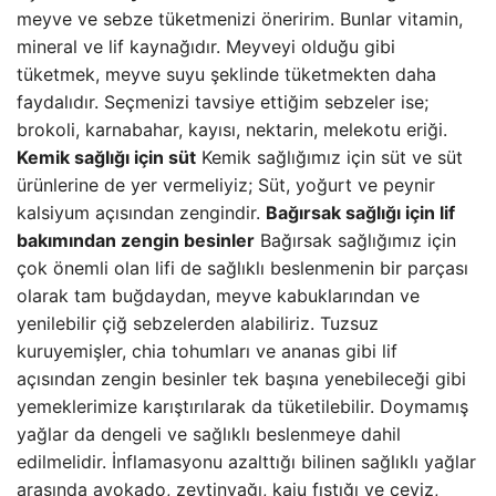
meyve ve sebze tüketmenizi öneririm. Bunlar vitamin,
mineral ve lif kaynağıdır. Meyveyi olduğu gibi
tüketmek, meyve suyu şeklinde tüketmekten daha
faydalıdır. Seçmenizi tavsiye ettiğim sebzeler ise;
brokoli, karnabahar, kayısı, nektarin, melekotu eriği.
Kemik sağlığı için süt
Kemik sağlığımız için süt ve süt
ürünlerine de yer vermeliyiz; Süt, yoğurt ve peynir
kalsiyum açısından zengindir.
Bağırsak sağlığı için lif
bakımından zengin besinler
Bağırsak sağlığımız için
çok önemli olan lifi de sağlıklı beslenmenin bir parçası
olarak tam buğdaydan, meyve kabuklarından ve
yenilebilir çiğ sebzelerden alabiliriz. Tuzsuz
kuruyemişler, chia tohumları ve ananas gibi lif
açısından zengin besinler tek başına yenebileceği gibi
yemeklerimize karıştırılarak da tüketilebilir. Doymamış
yağlar da dengeli ve sağlıklı beslenmeye dahil
edilmelidir. İnflamasyonu azalttığı bilinen sağlıklı yağlar
arasında avokado, zeytinyağı, kaju fıstığı ve ceviz,