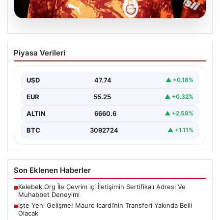
07.08.2026
İşte Yeni Gelişme! Mauro Icardi’nin
Piyasa Verileri
Transferi Yakında Belli Olacak
Galatasaray’dan ayrılan ve yeni takımıyla ilgili belirsizlik
yaşayan Mauro Icardi’nin yakın zamanda yeni adresini…
USD
47.74
▲ +0.18%
EUR
55.25
▲ +0.32%
ALTIN
6660.6
▲ +2.59%
BTC
3092724
▲ +1.11%
Son Eklenen Haberler
Kelebek.Org İle Çevrim içi İletişimin Sertifikalı Adresi Ve
■
Muhabbet Deneyimi
İşte Yeni Gelişme! Mauro Icardi’nin Transferi Yakında Belli
■
Olacak