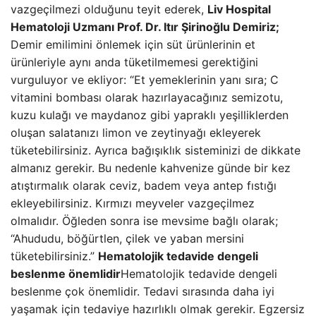
vazgeçilmezi olduğunu teyit ederek,
Liv Hospital
Hematoloji Uzmanı Prof. Dr. Itır Şirinoğlu Demiriz;
Demir emilimini önlemek için süt ürünlerinin et
ürünleriyle aynı anda tüketilmemesi gerektiğini
vurguluyor ve ekliyor: “Et yemeklerinin yanı sıra; C
vitamini bombası olarak hazırlayacağınız semizotu,
kuzu kulağı ve maydanoz gibi yapraklı yeşilliklerden
oluşan salatanızı limon ve zeytinyağı ekleyerek
tüketebilirsiniz. Ayrıca bağışıklık sisteminizi de dikkate
almanız gerekir. Bu nedenle kahvenize günde bir kez
atıştırmalık olarak ceviz, badem veya antep fıstığı
ekleyebilirsiniz. Kırmızı meyveler vazgeçilmez
olmalıdır. Öğleden sonra ise mevsime bağlı olarak;
“Ahududu, böğürtlen, çilek ve yaban mersini
tüketebilirsiniz.”
Hematolojik tedavide dengeli
beslenme önemlidir
Hematolojik tedavide dengeli
beslenme çok önemlidir. Tedavi sırasında daha iyi
yaşamak için tedaviye hazırlıklı olmak gerekir. Egzersiz