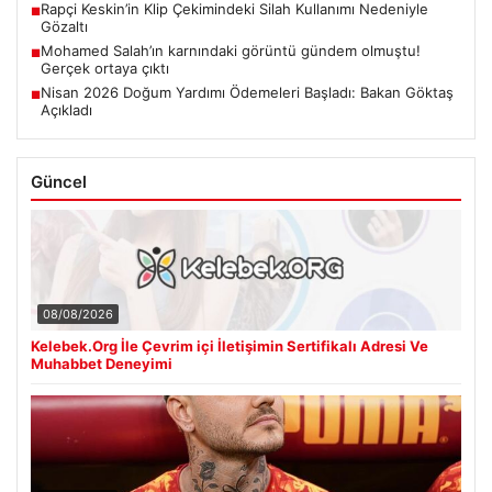
Rapçi Keskin’in Klip Çekimindeki Silah Kullanımı Nedeniyle
■
Gözaltı
Mohamed Salah’ın karnındaki görüntü gündem olmuştu!
■
Gerçek ortaya çıktı
Nisan 2026 Doğum Yardımı Ödemeleri Başladı: Bakan Göktaş
■
Açıkladı
Güncel
08/08/2026
Kelebek.Org İle Çevrim içi İletişimin Sertifikalı Adresi Ve
Muhabbet Deneyimi