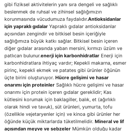
gibi fiziksel aktivitelerin yanı sıra dengeli ve sağlıklı
beslenmek de ruhsal ve zihinsel sağlığımızın
korunmasında vücudumuza faydalıdır.
Antioksidanlar
için yapraklı gıdalar
Yapraklı gıdalar antioksidanlar
açısından zengindir ve bitkisel besin içeriğiyle
sağlığımıza büyük katkı sağlar. Bitkisel besin içeren
diğer gıdalar arasında yaban mersini, kırmızı üzüm ve
patlıcan bulunur.
enerji için karbonhidratlar
Enerji için
karbonhidratlara ihtiyaç vardır; Kepekli makarna, esmer
pirinç, kepekli ekmek ve patates gibi ürünler öğünün
üçte birini oluşturuyor.
Hücre gelişimi ve hasar
onarımı için proteinler
Sağlıklı hücre gelişimi ve hasar
onarımı için protein içeren gıdalar gereklidir; Kas
kütlesini korumak için baklagiller, balık, et (ağırlıklı
olarak hindi ve tavuk), süt ürünleri, yumurta, tofu
(özellikle vejetaryenler için) ve kinoa gibi ürünler her
öğünde küçük miktarlarda tüketilmelidir.
Mineral ve lif
açısından meyve ve sebzeler
Mümkün olduğu kadar